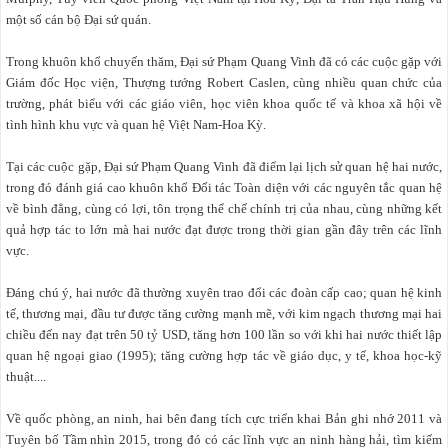
một số cán bộ Đại sứ quán.
Trong khuôn khổ chuyến thăm, Đại sứ Phạm Quang Vinh đã có các cuộc gặp với
Giám đốc Học viện, Thượng tướng Robert Caslen, cùng nhiều quan chức của
trường, phát biểu với các giáo viên, học viên khoa quốc tế và khoa xã hội về
tình hình khu vực và quan hệ Việt Nam-Hoa Kỳ.
Tại các cuộc gặp, Đại sứ Phạm Quang Vinh đã điểm lại lịch sử quan hệ hai nước,
trong đó đánh giá cao khuôn khổ Đối tác Toàn diện với các nguyên tắc quan hệ
về bình đẳng, cùng có lợi, tôn trọng thể chế chính trị của nhau, cùng những kết
quả hợp tác to lớn mà hai nước đạt được trong thời gian gần đây trên các lĩnh
vực.
Đáng chú ý, hai nước đã thường xuyên trao đổi các đoàn cấp cao; quan hệ kinh
tế, thương mại, đầu tư được tăng cường mạnh mẽ, với kim ngạch thương mại hai
chiều đến nay đạt trên 50 tỷ USD, tăng hơn 100 lần so với khi hai nước thiết lập
quan hệ ngoại giao (1995); tăng cường hợp tác về giáo dục, y tế, khoa học-kỹ
thuật....
Về quốc phòng, an ninh, hai bên đang tích cực triển khai Bản ghi nhớ 2011 và
Tuyên bố Tầm nhìn 2015, trong đó có các lĩnh vực an ninh hàng hải, tìm kiếm