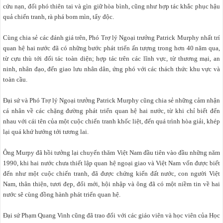
cứu nạn, đối phó thiên tai và gìn giữ hòa bình, cũng như hợp tác khắc phục hậu
quả chiến tranh, rà phá bom mìn, tẩy độc.
Cùng chia sẻ các đánh giá trên, Phó Trợ lý Ngoại trưởng Patrick Murphy nhất trí
quan hệ hai nước đã có những bước phát triển ấn tượng trong hơn 40 năm qua,
từ cựu thù tới đối tác toàn diện; hợp tác trên các lĩnh vực, từ thương mại, an
ninh, nhân đạo, đến giao lưu nhân dân, ứng phó với các thách thức khu vực và
toàn cầu.
Đại sứ và Phó Trợ lý Ngoại trưởng Patrick Murphy cũng chia sẻ những cảm nhận
cá nhân về các chặng đường phát triển quan hệ hai nước, từ khi chỉ biết đến
nhau với cái tên của một cuộc chiến tranh khốc liệt, đến quá trình hòa giải, khép
lại quá khứ hướng tới tương lai.
Ông Murpy đã hồi tưởng lại chuyến thăm Việt Nam đầu tiên vào đầu những năm
1990, khi hai nước chưa thiết lập quan hệ ngoại giao và Việt Nam vốn được biết
đến như một cuộc chiến tranh, đã được chứng kiến đất nước, con người Việt
Nam, thân thiện, tươi đẹp, đổi mới, hội nhập và ông đã có một niềm tin về hai
nước sẽ cùng đồng hành phát triển quan hệ.
Đại sứ Phạm Quang Vinh cũng đã trao đổi với các giáo viên và học viên của Học