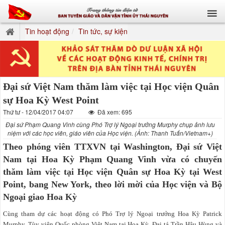
Tin hoạt động
Tin tức, sự kiện
Đại sứ Việt Nam thăm làm việc tại Học viện Quân
sự Hoa Kỳ West Point
Thứ tư - 12/04/2017 04:07
Đã xem: 695
Đại sứ Phạm Quang Vinh cùng Phó Trợ lý Ngoại trưởng Murphy chụp ảnh lưu
niệm với các học viên, giáo viên của Học viện. (Ảnh: Thanh Tuấn/Vietnam+)
Theo phóng viên TTXVN tại Washington, Đại sứ Việt
Nam tại Hoa Kỳ Phạm Quang Vinh vừa có chuyến
thăm làm việc tại Học viện Quân sự Hoa Kỳ tại West
Point, bang New York, theo lời mời của Học viện và Bộ
Ngoại giao Hoa Kỳ
Cùng tham dự các hoạt động có Phó Trợ lý Ngoại trưởng Hoa Kỳ Patrick
Murphy, Tùy viên Quốc phòng Việt Nam tại Hoa Kỳ, Đại tá Trần Hậu Hùng và