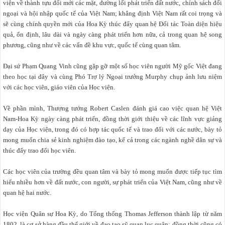
viện về thành tựu đổi mới các mặt, đường lối phát triển đất nước, chính sách đối
ngoại và hội nhập quốc tế của Việt Nam; khẳng định Việt Nam rất coi trọng và
sẽ cùng chính quyền mới của Hoa Kỳ thúc đẩy quan hệ Đối tác Toàn diện hiệu
quả, ổn định, lâu dài và ngày càng phát triển hơn nữa, cả trong quan hệ song
phương, cũng như về các vấn đề khu vực, quốc tế cùng quan tâm.
Đại sứ Phạm Quang Vinh cũng gặp gỡ một số học viên người Mỹ gốc Việt đang
theo học tại đây và cùng Phó Trợ lý Ngoại trưởng Murphy chụp ảnh lưu niệm
với các học viên, giáo viên của Học viện.
Về phần mình, Thượng tướng Robert Caslen đánh giá cao việc quan hệ Việt
Nam-Hoa Kỳ ngày càng phát triển, đồng thời giới thiệu về các lĩnh vực giảng
dạy của Học viện, trong đó có hợp tác quốc tế và trao đổi với các nước, bày tỏ
mong muốn chia sẻ kinh nghiệm đào tạo, kể cả trong các ngành nghề dân sự và
thúc đẩy trao đổi học viên.
Các học viên của trường đều quan tâm và bày tỏ mong muốn được tiếp tục tìm
hiểu nhiều hơn về đất nước, con người, sự phát triển của Việt Nam, cũng như về
quan hệ hai nước.
Học viện Quân sự Hoa Kỳ, do Tổng thống Thomas Jefferson thành lập từ năm
1802, là cơ sở hàng đầu thế giới về đạo tạo sỹ quan lục quân; đồng thời cũng có