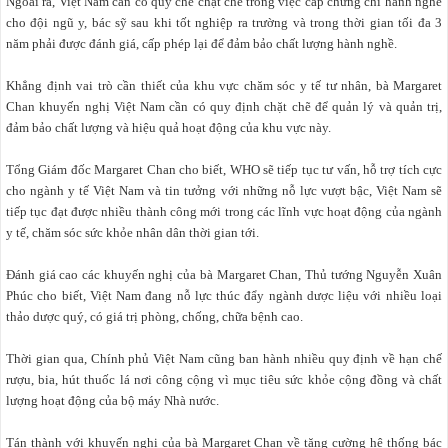
Ngoài ra, Việt Nam cần có quy chế chặt chẽ trong việc cấp chứng chỉ hành nghề
cho đội ngũ y, bác sỹ sau khi tốt nghiệp ra trường và trong thời gian tối đa 3
năm phải được đánh giá, cấp phép lại để đảm bảo chất lượng hành nghề.
Khẳng định vai trò cần thiết của khu vực chăm sóc y tế tư nhân, bà Margaret
Chan khuyến nghị Việt Nam cần có quy định chặt chẽ để quản lý và quản trị,
đảm bảo chất lượng và hiệu quả hoạt động của khu vực này.
Tổng Giám đốc Margaret Chan cho biết, WHO sẽ tiếp tục tư vấn, hỗ trợ tích cực
cho ngành y tế Việt Nam và tin tưởng với những nỗ lực vượt bậc, Việt Nam sẽ
tiếp tục đạt được nhiều thành công mới trong các lĩnh vực hoạt động của ngành
y tế, chăm sóc sức khỏe nhân dân thời gian tới.
Đánh giá cao các khuyến nghị của bà Margaret Chan, Thủ tướng Nguyễn Xuân
Phúc cho biết, Việt Nam đang nỗ lực thúc đẩy ngành dược liệu với nhiều loại
thảo dược quý, có giá trị phòng, chống, chữa bệnh cao.
Thời gian qua, Chính phủ Việt Nam cũng ban hành nhiều quy định về hạn chế
rượu, bia, hút thuốc lá nơi công cộng vì mục tiêu sức khỏe cộng đồng và chất
lượng hoạt động của bộ máy Nhà nước.
Tán thành với khuyến nghị của bà Margaret Chan về tăng cường hệ thống bác