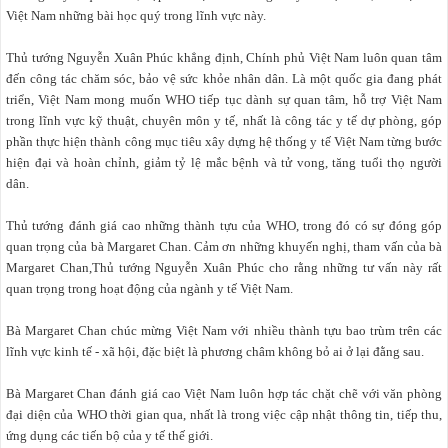
Việt Nam những bài học quý trong lĩnh vực này.
Thủ tướng Nguyễn Xuân Phúc khẳng định, Chính phủ Việt Nam luôn quan tâm
đến công tác chăm sóc, bảo vệ sức khỏe nhân dân. Là một quốc gia đang phát
triển, Việt Nam mong muốn WHO tiếp tục dành sự quan tâm, hỗ trợ Việt Nam
trong lĩnh vực kỹ thuật, chuyên môn y tế, nhất là công tác y tế dự phòng, góp
phần thực hiện thành công mục tiêu xây dựng hệ thống y tế Việt Nam từng bước
hiện đại và hoàn chỉnh, giảm tỷ lệ mắc bệnh và tử vong, tăng tuổi thọ người
dân.
Thủ tướng đánh giá cao những thành tựu của WHO, trong đó có sự đóng góp
quan trọng của bà Margaret Chan. Cảm ơn những khuyến nghị, tham vấn của bà
Margaret Chan,Thủ tướng Nguyễn Xuân Phúc cho rằng những tư vấn này rất
quan trọng trong hoạt động của ngành y tế Việt Nam.
Bà Margaret Chan chúc mừng Việt Nam với nhiều thành tựu bao trùm trên các
lĩnh vực kinh tế - xã hội, đặc biệt là phương châm không bỏ ai ở lại đằng sau.
Bà Margaret Chan đánh giá cao Việt Nam luôn hợp tác chặt chẽ với văn phòng
đại diện của WHO thời gian qua, nhất là trong việc cập nhật thông tin, tiếp thu,
ứng dụng các tiến bộ của y tế thế giới.