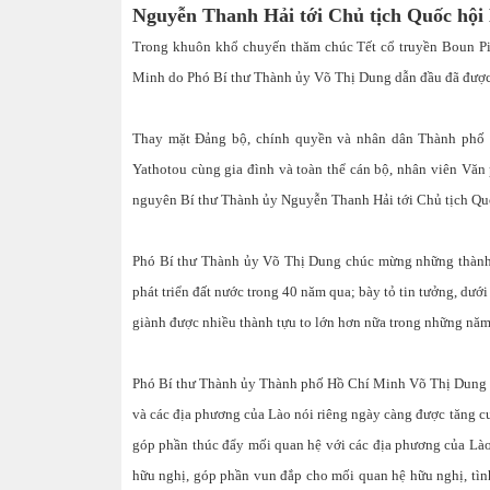
Nguyễn Thanh Hải tới Chủ tịch Quốc hội 
Trong khuôn khổ chuyến thăm chúc Tết cổ truyền Boun Pi
Minh do Phó Bí thư Thành ủy Võ Thị Dung dẫn đầu đã được
Thay mặt Đảng bộ, chính quyền và nhân dân Thành phố 
Yathotou cùng gia đình và toàn thể cán bộ, nhân viên Văn
nguyên Bí thư Thành ủy Nguyễn Thanh Hải tới Chủ tịch Qu
Phó Bí thư Thành ủy Võ Thị Dung chúc mừng những thành 
phát triển đất nước trong 40 năm qua; bày tỏ tin tưởng, dư
giành được nhiều thành tựu to lớn hơn nữa trong những năm
Phó Bí thư Thành ủy Thành phố Hồ Chí Minh Võ Thị Dung 
và các địa phương của Lào nói riêng ngày càng được tăng c
góp phần thúc đẩy mối quan hệ với các địa phương của Lào
hữu nghị, góp phần vun đắp cho mối quan hệ hữu nghị, tình