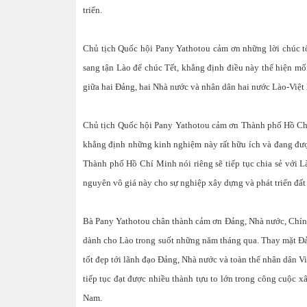
triển.
Chủ tịch Quốc hội Pany Yathotou cảm ơn những lời chúc t
sang tận Lào để chúc Tết, khẳng định điều này thể hiện mối
giữa hai Đảng, hai Nhà nước và nhân dân hai nước Lào-Việ
Chủ tịch Quốc hội Pany Yathotou cảm ơn Thành phố Hồ Chí 
khẳng định những kinh nghiệm này rất hữu ích và đang đượ
Thành phố Hồ Chí Minh nói riêng sẽ tiếp tục chia sẻ với L
nguyên vô giá này cho sự nghiệp xây dựng và phát triển đấ
Bà Pany Yathotou chân thành cảm ơn Đảng, Nhà nước, Chín
dành cho Lào trong suốt những năm tháng qua. Thay mặt Đả
tốt đẹp tới lãnh đạo Đảng, Nhà nước và toàn thể nhân dân
tiếp tục đạt được nhiều thành tựu to lớn trong công cuộc x
Nam.