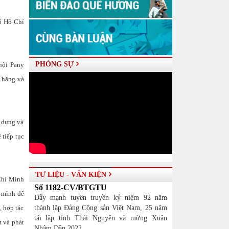
ố Hồ Chí
PHÓNG SỰ
hội Pany
Thăng và
 dựng và
 tiếp tục
TƯ LIỆU - VĂN KIỆN
Chí Minh
Số 1182-CV/BTGTU
c mình để
Đẩy mạnh tuyên truyền kỷ niệm 92 năm
, hợp tác
thành lập Đảng Cộng sản Việt Nam, 25 năm
tái lập tỉnh Thái Nguyên và mừng Xuân
t và phát
Nhâm Dần 2022