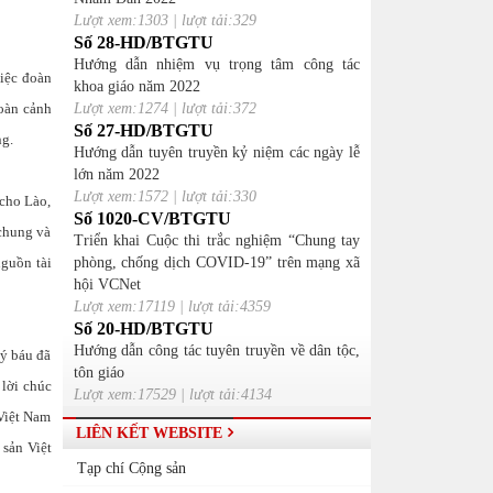
Lượt xem:1303 | lượt tải:329
Số 28-HD/BTGTU
Hướng dẫn nhiệm vụ trọng tâm công tác
iệc đoàn
khoa giáo năm 2022
hoàn cảnh
Lượt xem:1274 | lượt tải:372
Số 27-HD/BTGTU
ng.
Hướng dẫn tuyên truyền kỷ niệm các ngày lễ
lớn năm 2022
Lượt xem:1572 | lượt tải:330
cho Lào,
Số 1020-CV/BTGTU
 chung và
Triển khai Cuộc thi trắc nghiệm “Chung tay
nguồn tài
phòng, chống dịch COVID-19” trên mạng xã
hội VCNet
Lượt xem:17119 | lượt tải:4359
Số 20-HD/BTGTU
Hướng dẫn công tác tuyên truyền về dân tộc,
ý báu đã
tôn giáo
lời chúc
Lượt xem:17529 | lượt tải:4134
 Việt Nam
LIÊN KẾT WEBSITE
 sản Việt
Tạp chí Cộng sản