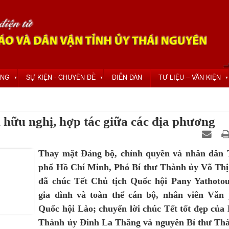
ỘNG
SỰ KIỆN - CHUYÊN ĐỀ
DIỄN ĐÀN
TƯ LIỆU – VĂN KIỆN
▼
▼
▼
 hữu nghị, hợp tác giữa các địa phương
Thay mặt Đảng bộ, chính quyền và nhân dân
phố Hồ Chí Minh, Phó Bí thư Thành ủy Võ Th
đã chúc Tết Chủ tịch Quốc hội Pany Yathoto
gia đình và toàn thể cán bộ, nhân viên Văn
Quốc hội Lào; chuyển lời chúc Tết tốt đẹp của 
Thành ủy Đinh La Thăng và nguyên Bí thư Th