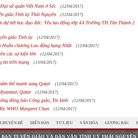
Đại sứ quán Việt Nam ở Séc
(12/04/2017)
n giáo Tỉnh ủy Thái Nguyên
(12/04/2017)
n dự tiết học đạo đức: Yêu lao động lớp 4A Trường TH Tân Thành 2
ên giáo Tỉnh ủy
(12/04/2017)
ận Huân chương Lao động hạng Nhất
(12/04/2017)
ền các sự kiện lớn
(12/04/2017)
 tin trên mạng
(13/04/2017)
phẩm thế mạnh sang Qatar
(12/04/2017)
 Myanmar, Qatar
(12/04/2017)
ừng đồng bào Công giáo, Tin lành
(12/04/2017)
 đốc WHO Margaret Chan
(12/04/2017)
CHUYÊN ĐỀ
DIỄN ĐÀN
TƯ LIỆU
VĂN HÓA
GƯƠNG BÁC
BAN TUYÊN GIÁO VÀ DÂN VẬN TỈNH UỶ THÁI NGUYÊN