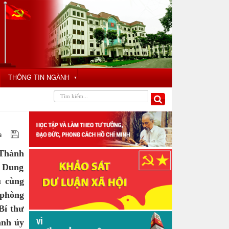
THÔNG TIN NGÀNH
▼
 Thành
ị Dung
u cùng
 phòng
Bí thư
ành ủy