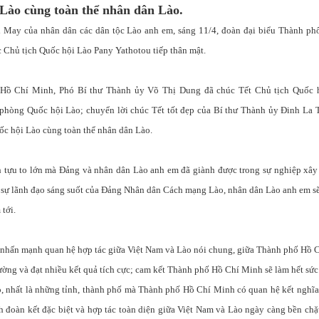
Lào cùng toàn thể nhân dân Lào.
 May của nhân dân các dân tộc Lào anh em, sáng 11/4, đoàn đại biểu Thành ph
 Chủ tịch Quốc hội Lào Pany Yathotou tiếp thân mật.
Hồ Chí Minh, Phó Bí thư Thành ủy Võ Thị Dung đã chúc Tết Chủ tịch Quốc 
 phòng Quốc hội Lào; chuyển lời chúc Tết tốt đẹp của Bí thư Thành ủy Đinh La 
ốc hội Lào cùng toàn thể nhân dân Lào.
tựu to lớn mà Đảng và nhân dân Lào anh em đã giành được trong sự nghiệp xây
ới sự lãnh đạo sáng suốt của Đảng Nhân dân Cách mạng Lào, nhân dân Lào anh em sẽ
 tới.
nhấn mạnh quan hệ hợp tác giữa Việt Nam và Lào nói chung, giữa Thành phố Hồ 
ường và đạt nhiều kết quả tích cực; cam kết Thành phố Hồ Chí Minh sẽ làm hết sứ
, nhất là những tỉnh, thành phố mà Thành phố Hồ Chí Minh có quan hệ kết nghĩa
 đoàn kết đặc biệt và hợp tác toàn diện giữa Việt Nam và Lào ngày càng bền chặ