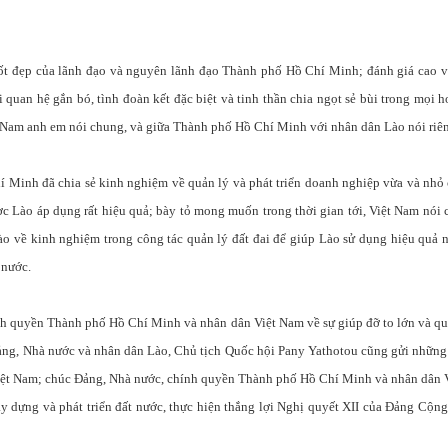
ốt đẹp của lãnh đạo và nguyên lãnh đạo Thành phố Hồ Chí Minh; đánh giá cao v
 quan hệ gắn bó, tình đoàn kết đặc biệt và tinh thần chia ngọt sẻ bùi trong mọi 
t Nam anh em nói chung, và giữa Thành phố Hồ Chí Minh với nhân dân Lào nói riê
Minh đã chia sẻ kinh nghiệm về quản lý và phát triển doanh nghiệp vừa và nhỏ 
c Lào áp dụng rất hiệu quả; bày tỏ mong muốn trong thời gian tới, Việt Nam nói
ào về kinh nghiệm trong công tác quản lý đất đai để giúp Lào sử dụng hiệu quả 
t nước.
h quyền Thành phố Hồ Chí Minh và nhân dân Việt Nam về sự giúp đỡ to lớn và qu
ng, Nhà nước và nhân dân Lào, Chủ tịch Quốc hội Pany Yathotou cũng gửi những 
 Việt Nam; chúc Đảng, Nhà nước, chính quyền Thành phố Hồ Chí Minh và nhân dân
ây dựng và phát triển đất nước, thực hiện thắng lợi Nghị quyết XII của Đảng Cộng