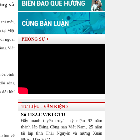
ững và
 trú mới,
tại Việt
ối ngoại
PHÓNG SỰ
cùng Việt
 hòa bình
 đời sống
n đổi khí
TƯ LIỆU - VĂN KIỆN
Số 1182-CV/BTGTU
Đẩy mạnh tuyên truyền kỷ niệm 92 năm
thành lập Đảng Cộng sản Việt Nam, 25 năm
tái lập tỉnh Thái Nguyên và mừng Xuân
to lớn về
Nhâm Dần 2022