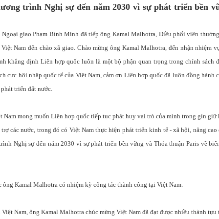
hương trình Nghị sự đến năm 2030 vì sự phát triển bền v
ng Ngoại giao Phạm Bình Minh đã tiếp ông Kamal Malhotra, Điều phối viên thường
i Việt Nam đến chào xã giao. Chào mừng ông Kamal Malhotra, đến nhận nhiệm vụ 
h khẳng định Liên hợp quốc luôn là một bộ phận quan trọng trong chính sách đ
tích cực hội nhập quốc tế của Việt Nam, cảm ơn Liên hợp quốc đã luôn đồng hành 
phát triển đất nước.
 Nam mong muốn Liên hợp quốc tiếp tục phát huy vai trò của mình trong gìn giữ
 trợ các nước, trong đó có Việt Nam thực hiện phát triển kinh tế - xã hội, nâng cao
trình Nghị sự đến năm 2030 vì sự phát triển bền vững và Thỏa thuận Paris về biế
 ông Kamal Malhotra có nhiệm kỳ công tác thành công tại Việt Nam.
ại Việt Nam, ông Kamal Malhotra chúc mừng Việt Nam đã đạt được nhiều thành tựu 