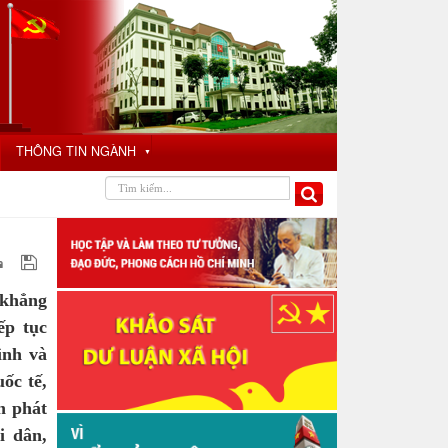
THÔNG TIN NGÀNH
▼
khẳng
ếp tục
ình và
ốc tế,
n phát
i dân,