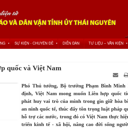
ỘNG
SỰ KIỆN - CHUYÊN ĐỀ
DIỄN ĐÀN
TƯ LIỆU – VĂN KIỆN
▼
▼
▼
ợp quốc và Việt Nam
Phó Thủ tướng, Bộ trưởng Phạm Bình Minh 
định, Việt Nam mong muốn Liên hợp quốc ti
phát huy vai trò của mình trong gìn giữ hòa b
an ninh quốc tế, thúc đẩy tôn trọng luật pháp qu
hỗ trợ các nước, trong đó có Việt Nam thực hiệ
triển kinh tế - xã hội, nâng cao đời sống ngườ