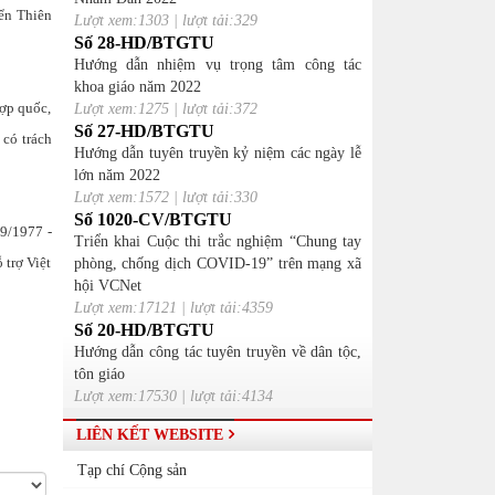
iển Thiên
Lượt xem:1303 | lượt tải:329
Số 28-HD/BTGTU
Hướng dẫn nhiệm vụ trọng tâm công tác
khoa giáo năm 2022
hợp quốc,
Lượt xem:1275 | lượt tải:372
Số 27-HD/BTGTU
 có trách
Hướng dẫn tuyên truyền kỷ niệm các ngày lễ
lớn năm 2022
Lượt xem:1572 | lượt tải:330
Số 1020-CV/BTGTU
9/1977 -
Triển khai Cuộc thi trắc nghiệm “Chung tay
 trợ Việt
phòng, chống dịch COVID-19” trên mạng xã
hội VCNet
Lượt xem:17121 | lượt tải:4359
Số 20-HD/BTGTU
Hướng dẫn công tác tuyên truyền về dân tộc,
tôn giáo
Lượt xem:17530 | lượt tải:4134
LIÊN KẾT WEBSITE
Tạp chí Cộng sản