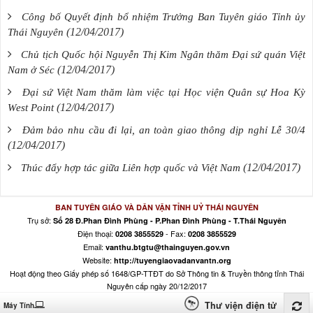
Công bố Quyết định bổ nhiệm Trưởng Ban Tuyên giáo Tỉnh ủy
(12/04/2017)
Thái Nguyên
Chủ tịch Quốc hội Nguyễn Thị Kim Ngân thăm Đại sứ quán Việt
(12/04/2017)
Nam ở Séc
Đại sứ Việt Nam thăm làm việc tại Học viện Quân sự Hoa Kỳ
(12/04/2017)
West Point
Đảm bảo nhu cầu đi lại, an toàn giao thông dịp nghỉ Lễ 30/4
(12/04/2017)
(12/04/2017)
Thúc đẩy hợp tác giữa Liên hợp quốc và Việt Nam
BAN TUYÊN GIÁO VÀ DÂN VẬN TỈNH UỶ THÁI NGUYÊN
Trụ sở:
Số 28 Đ.Phan Đình Phùng - P.Phan Đình Phùng - T.Thái Nguyên
Điện thoại:
- Fax:
0208 3855529
0208 3855529
Email:
vanthu.btgtu@thainguyen.gov.vn
Website:
http://tuyengiaovadanvantn.org
Hoạt động theo Giấy phép số 1648/GP-TTĐT do Sở Thông tin & Truyền thông tỉnh Thái
Nguyên cấp ngày 20/12/2017
Thư viện điện tử
Máy Tính