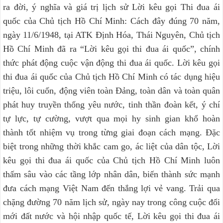
ra đời, ý nghĩa và giá trị lịch sử Lời kêu gọi Thi đua ái
quốc của Chủ tịch Hồ Chí Minh: Cách đây đúng 70 năm,
ngày 11/6/1948, tại ATK Định Hóa, Thái Nguyên, Chủ tịch
Hồ Chí Minh đã ra “Lời kêu gọi thi đua ái quốc”, chính
thức phát động cuộc vận động thi đua ái quốc. Lời kêu gọi
thi đua ái quốc của Chủ tịch Hồ Chí Minh có tác dụng hiệu
triệu, lôi cuốn, động viên toàn Đảng, toàn dân và toàn quân
phát huy truyền thống yêu nước, tinh thần đoàn kết, ý chí
tự lực, tự cường, vượt qua mọi hy sinh gian khổ hoàn
thành tốt nhiệm vụ trong từng giai đoạn cách mạng. Đặc
biệt trong những thời khắc cam go, ác liệt của dân tộc, Lời
kêu gọi thi đua ái quốc của Chủ tịch Hồ Chí Minh luôn
thấm sâu vào các tầng lớp nhân dân, biến thành sức mạnh
đưa cách mạng Việt Nam đến thắng lợi vẻ vang. Trải qua
chặng đường 70 năm lịch sử, ngày nay trong công cuộc đổi
mới đất nước và hội nhập quốc tế, Lời kêu gọi thi đua ái