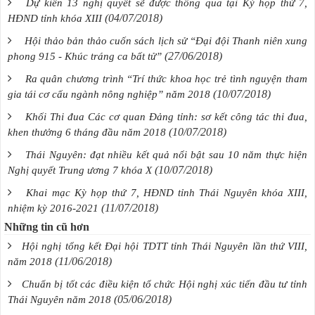
Dự kiến 13 nghị quyết sẽ được thông qua tại Kỳ họp thứ 7,
(04/07/2018)
HĐND tỉnh khóa XIII
Hội thảo bản thảo cuốn sách lịch sử “Đại đội Thanh niên xung
(27/06/2018)
phong 915 - Khúc tráng ca bất tử”
Ra quân chương trình “Trí thức khoa học trẻ tình nguyện tham
(10/07/2018)
gia tái cơ cấu ngành nông nghiệp” năm 2018
Khối Thi đua Các cơ quan Đảng tỉnh: sơ kết công tác thi đua,
(10/07/2018)
khen thưởng 6 tháng đầu năm 2018
Thái Nguyên: đạt nhiều kết quả nổi bật sau 10 năm thực hiện
(10/07/2018)
Nghị quyết Trung ương 7 khóa X
Khai mạc Kỳ họp thứ 7, HĐND tỉnh Thái Nguyên khóa XIII,
(11/07/2018)
nhiệm kỳ 2016-2021
Những tin cũ hơn
Hội nghị tổng kết Đại hội TDTT tỉnh Thái Nguyên lần thứ VIII,
(11/06/2018)
năm 2018
Chuẩn bị tốt các điều kiện tổ chức Hội nghị xúc tiến đầu tư tỉnh
(05/06/2018)
Thái Nguyên năm 2018