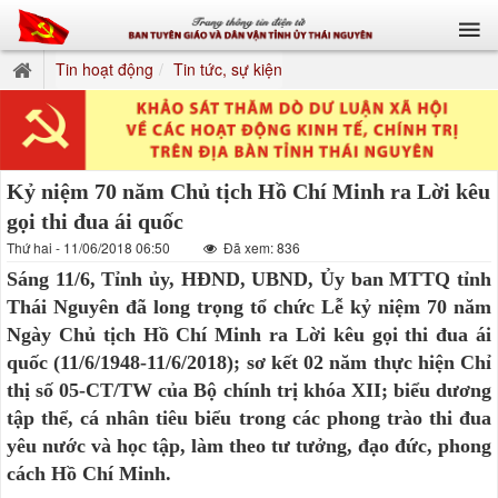
Tin hoạt động
Tin tức, sự kiện
Kỷ niệm 70 năm Chủ tịch Hồ Chí Minh ra Lời kêu
gọi thi đua ái quốc
Thứ hai - 11/06/2018 06:50
Đã xem: 836
Sáng 11/6, Tỉnh ủy, HĐND, UBND, Ủy ban MTTQ tỉnh
Thái Nguyên đã long trọng tổ chức Lễ kỷ niệm 70 năm
Ngày Chủ tịch Hồ Chí Minh ra Lời kêu gọi thi đua ái
quốc (11/6/1948-11/6/2018); sơ kết 02 năm thực hiện Chỉ
thị số 05-CT/TW của Bộ chính trị khóa XII; biểu dương
tập thể, cá nhân tiêu biểu trong các phong trào thi đua
yêu nước và học tập, làm theo tư tưởng, đạo đức, phong
cách Hồ Chí Minh.