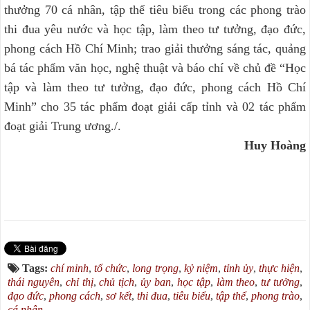
thưởng 70 cá nhân, tập thể tiêu biểu trong các phong trào
thi đua yêu nước và học tập, làm theo tư tưởng, đạo đức,
phong cách Hồ Chí Minh; trao giải thưởng sáng tác, quảng
bá tác phẩm văn học, nghệ thuật và báo chí về chủ đề “Học
tập và làm theo tư tưởng, đạo đức, phong cách Hồ Chí
Minh” cho 35 tác phẩm đoạt giải cấp tỉnh và 02 tác phẩm
đoạt giải Trung ương./.
Huy Hoàng
Tags:
chí minh
,
tổ chức
,
long trọng
,
kỷ niệm
,
tỉnh ủy
,
thực hiện
,
thái nguyên
,
chỉ thị
,
chủ tịch
,
ủy ban
,
học tập
,
làm theo
,
tư tưởng
,
đạo đức
,
phong cách
,
sơ kết
,
thi đua
,
tiêu biểu
,
tập thể
,
phong trào
,
cá nhân