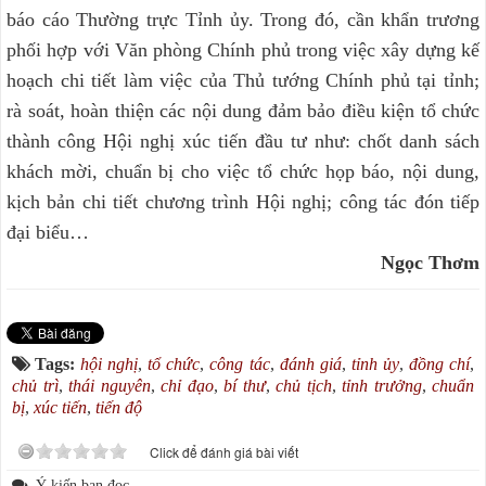
báo cáo Thường trực Tỉnh ủy. Trong đó, cần khẩn trương
phối hợp với Văn phòng Chính phủ trong việc xây dựng kế
hoạch chi tiết làm việc của Thủ tướng Chính phủ tại tỉnh;
rà soát, hoàn thiện các nội dung đảm bảo điều kiện tổ chức
thành công Hội nghị xúc tiến đầu tư như: chốt danh sách
khách mời, chuẩn bị cho việc tổ chức họp báo, nội dung,
kịch bản chi tiết chương trình Hội nghị; công tác đón tiếp
đại biểu…
Ngọc Thơm
Tags:
hội nghị
,
tổ chức
,
công tác
,
đánh giá
,
tỉnh ủy
,
đồng chí
,
chủ trì
,
thái nguyên
,
chỉ đạo
,
bí thư
,
chủ tịch
,
tỉnh trưởng
,
chuẩn
bị
,
xúc tiến
,
tiến độ
Click để đánh giá bài viết
Ý kiến bạn đọc