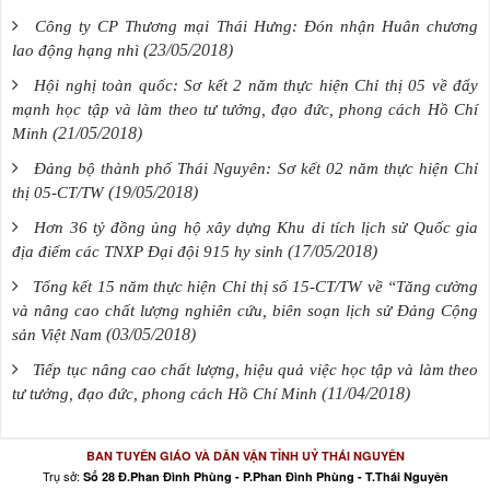
Công ty CP Thương mại Thái Hưng: Đón nhận Huân chương
(23/05/2018)
lao động hạng nhì
Hội nghị toàn quốc: Sơ kết 2 năm thực hiện Chỉ thị 05 về đẩy
mạnh học tập và làm theo tư tưởng, đạo đức, phong cách Hồ Chí
(21/05/2018)
Minh
Đảng bộ thành phố Thái Nguyên: Sơ kết 02 năm thực hiện Chỉ
(19/05/2018)
thị 05-CT/TW
Hơn 36 tỷ đồng ủng hộ xây dựng Khu di tích lịch sử Quốc gia
(17/05/2018)
địa điểm các TNXP Đại đội 915 hy sinh
Tổng kết 15 năm thực hiện Chỉ thị số 15-CT/TW về “Tăng cường
và nâng cao chất lượng nghiên cứu, biên soạn lịch sử Đảng Cộng
(03/05/2018)
sản Việt Nam
Tiếp tục nâng cao chất lượng, hiệu quả việc học tập và làm theo
(11/04/2018)
tư tưởng, đạo đức, phong cách Hồ Chí Minh
BAN TUYÊN GIÁO VÀ DÂN VẬN TỈNH UỶ THÁI NGUYÊN
Trụ sở:
Số 28 Đ.Phan Đình Phùng - P.Phan Đình Phùng - T.Thái Nguyên