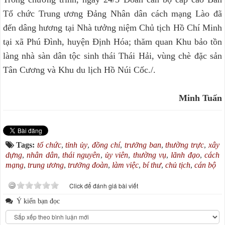
Tổ chức Trung ương Đảng Nhân dân cách mạng Lào đã
đến dâng hương tại Nhà tưởng niệm Chủ tịch Hồ Chí Minh
tại xã Phú Đình, huyện Định Hóa; thăm quan Khu bảo tồn
làng nhà sàn dân tộc sinh thái Thái Hải, vùng chè đặc sản
Tân Cương và Khu du lịch Hồ Núi Cốc./.
Minh Tuấn
Tags:
tổ chức
,
tỉnh ủy
,
đồng chí
,
trưởng ban
,
thường trực
,
xây
dựng
,
nhân dân
,
thái nguyên
,
ủy viên
,
thường vụ
,
lãnh đạo
,
cách
mạng
,
trung ương
,
trưởng đoàn
,
làm việc
,
bí thư
,
chủ tịch
,
cán bộ
Click để đánh giá bài viết
Ý kiến bạn đọc