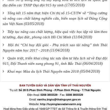
(17/05/2018)
địa điểm các TNXP Đại đội 915 hy sinh
Tổng kết 15 năm thực hiện Chỉ thị số 15-CT/TW về “Tăng cường
và nâng cao chất lượng nghiên cứu, biên soạn lịch sử Đảng Cộng
(03/05/2018)
sản Việt Nam
Tiếp tục nâng cao chất lượng, hiệu quả việc học tập và làm theo
(11/04/2018)
tư tưởng, đạo đức, phong cách Hồ Chí Minh
Hội thi “Chỉ huy đội giỏi - Phụ trách sao tài năng” tỉnh Thái
(11/04/2018)
Nguyên năm học 2017 - 2018
Quán triệt, triển khai công tác sưu tầm tư liệu lịch sử về Đại đội
(06/04/2018)
915, Đội Thanh niên xung phong 91, tỉnh Bắc Thái
(05/04/2018)
Khai mạc Mùa du lịch Thái Nguyên năm 2018
BAN TUYÊN GIÁO VÀ DÂN VẬN TỈNH UỶ THÁI NGUYÊN
Trụ sở:
Số 28 Đ.Phan Đình Phùng - P.Phan Đình Phùng - T.Thái Nguyên
Điện thoại:
- Fax:
0208 3855529
0208 3855529
Email:
vanthu.btgtu@thainguyen.gov.vn
Website:
http://tuyengiaovadanvantn.org
Hoạt động theo Giấy phép số 1648/GP-TTĐT do Sở Thông tin & Truyền thông tỉnh Thái