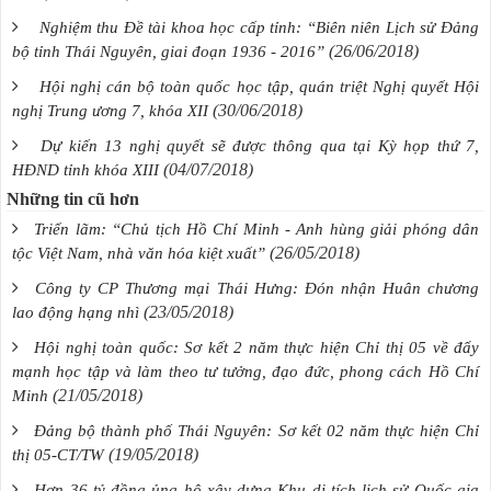
Nghiệm thu Đề tài khoa học cấp tỉnh: “Biên niên Lịch sử Đảng
(26/06/2018)
bộ tỉnh Thái Nguyên, giai đoạn 1936 - 2016”
Hội nghị cán bộ toàn quốc học tập, quán triệt Nghị quyết Hội
(30/06/2018)
nghị Trung ương 7, khóa XII
Dự kiến 13 nghị quyết sẽ được thông qua tại Kỳ họp thứ 7,
(04/07/2018)
HĐND tỉnh khóa XIII
Những tin cũ hơn
Triển lãm: “Chủ tịch Hồ Chí Minh - Anh hùng giải phóng dân
(26/05/2018)
tộc Việt Nam, nhà văn hóa kiệt xuất”
Công ty CP Thương mại Thái Hưng: Đón nhận Huân chương
(23/05/2018)
lao động hạng nhì
Hội nghị toàn quốc: Sơ kết 2 năm thực hiện Chỉ thị 05 về đẩy
mạnh học tập và làm theo tư tưởng, đạo đức, phong cách Hồ Chí
(21/05/2018)
Minh
Đảng bộ thành phố Thái Nguyên: Sơ kết 02 năm thực hiện Chỉ
(19/05/2018)
thị 05-CT/TW
Hơn 36 tỷ đồng ủng hộ xây dựng Khu di tích lịch sử Quốc gia