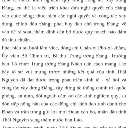
Đảng, cụ thể là việc triển khai đưa nghị quyết của Đảng
vào cuộc sống; thực hiện các nghị quyết về công tác xây
dựng, chỉnh đốn Đảng; phát huy dân chủ trong Đảng; về
vấn đề rà soát, thẩm định cán bộ được quy hoạch bảo đảm
đủ tiêu chuẩn…
Phát biểu tại buổi làm việc, đồng chí Chăn-xỉ Phô-xỉ-khăm,
Ủy viên Bộ Chính trị, Bí thư Trung ương Đảng, Trưởng
ban Tổ chức Trung ương Đảng Nhân dân cách mạng Lào
bày tỏ sự vui mừng trước những kết quả của tỉnh Thái
Nguyên đã đạt được trong phát triển kinh tế - xã hội và
công tác xây dựng Đảng, xây dựng hệ thống chính trị, quốc
phòng, an ninh, đối ngoại; cảm ơn các kinh nghiệm quý, sự
đón tiếp nồng hậu của các đồng chí lãnh đạo tỉnh dành cho
Đoàn và trân trọng gửi lời mời Đoàn cán bộ, nhân dân tỉnh
Thái Nguyên sang thăm nước bạn Lào.
Trong chương trình, ngày 24/5 Đoàn cán bộ cấp cao Ban