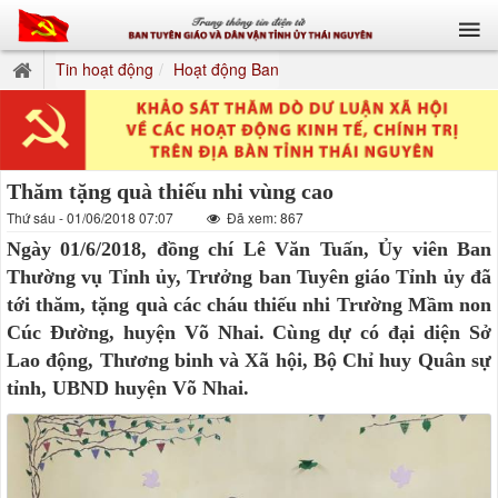
Tin hoạt động
Hoạt động Ban
Thăm tặng quà thiếu nhi vùng cao
Thứ sáu - 01/06/2018 07:07
Đã xem: 867
Ngày 01/6/2018, đồng chí Lê Văn Tuấn, Ủy viên Ban
Thường vụ Tỉnh ủy, Trưởng ban Tuyên giáo Tỉnh ủy đã
tới thăm, tặng quà các cháu thiếu nhi Trường Mầm non
Cúc Đường, huyện Võ Nhai. Cùng dự có đại diện Sở
Lao động, Thương binh và Xã hội, Bộ Chỉ huy Quân sự
tỉnh, UBND huyện Võ Nhai.