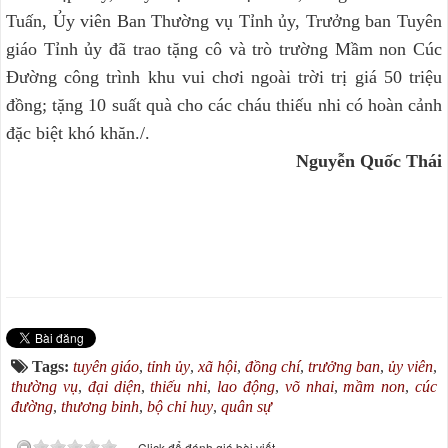
Tuấn, Ủy viên Ban Thường vụ Tỉnh ủy, Trưởng ban Tuyên
giáo Tỉnh ủy đã trao tặng cô và trò trường Mầm non Cúc
Đường công trình khu vui chơi ngoài trời trị giá 50 triệu
đồng; tặng 10 suất quà cho các cháu thiếu nhi có hoàn cảnh
đặc biệt khó khăn./.
Nguyễn Quốc Thái
Tags:
tuyên giáo
,
tỉnh ủy
,
xã hội
,
đồng chí
,
trưởng ban
,
ủy viên
,
thường vụ
,
đại diện
,
thiếu nhi
,
lao động
,
võ nhai
,
mầm non
,
cúc
đường
,
thương binh
,
bộ chỉ huy
,
quân sự
Click để đánh giá bài viết