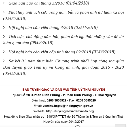
(01/04/2018)
Giao ban báo chí tháng 3/2018
Phát huy tính tích cực trong nắm bắt và phản ánh dư luận xã hội
(02/04/2018)
(02/04/2018)
Hội nghị báo cáo viên tháng 3/2018
Tích cực, chủ động nắm bắt, phản ánh kịp thời những vấn đề dư
(08/03/2018)
luận quan tâm
(01/03/2018)
Hội nghị báo cáo viên cấp tỉnh tháng 02/2018
Sơ kết 01 năm thực hiện Chương trình phối hợp công tác giữa
Ban Tuyên giáo Tỉnh ủy và Công an tỉnh, giai đoạn 2016 - 2020
(05/02/2018)
BAN TUYÊN GIÁO VÀ DÂN VẬN TỈNH UỶ THÁI NGUYÊN
Trụ sở:
Số 28 Đ.Phan Đình Phùng - P.Phan Đình Phùng - T.Thái Nguyên
Điện thoại:
- Fax:
0208 3855529
0208 3855529
Email:
vanthu.btgtu@thainguyen.gov.vn
Website:
http://tuyengiaovadanvantn.org
Hoạt động theo Giấy phép số 1648/GP-TTĐT do Sở Thông tin & Truyền thông tỉnh Thái
Nguyên cấp ngày 20/12/2017