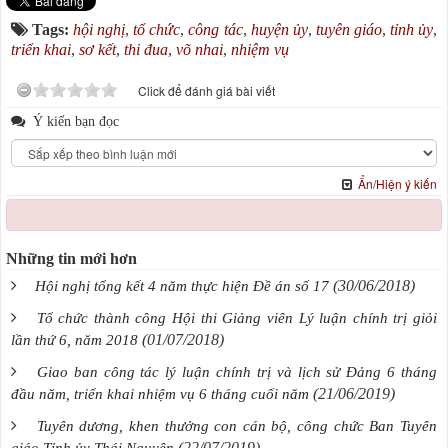
Tags:
hội nghị
,
tổ chức
,
công tác
,
huyện ủy
,
tuyên giáo
,
tỉnh ủy
,
triển khai
,
sơ kết
,
thi đua
,
võ nhai
,
nhiệm vụ
Click để đánh giá bài viết
Ý kiến bạn đọc
Ẩn/Hiện ý kiến
Những tin mới hơn
(30/06/2018)
Hội nghị tổng kết 4 năm thực hiện Đề án số 17
Tổ chức thành công Hội thi Giảng viên Lý luận chính trị giỏi
(01/07/2018)
lần thứ 6, năm 2018
Giao ban công tác lý luận chính trị và lịch sử Đảng 6 tháng
(21/06/2019)
đầu năm, triển khai nhiệm vụ 6 tháng cuối năm
Tuyên dương, khen thưởng con cán bộ, công chức Ban Tuyên
(22/07/2019)