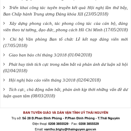
Triển khai công tác tuyên truyền kết quả Hội nghị lần thứ bẩy,
(23/05/2018)
Ban Chấp hành Trung ương Đảng khóa XII
Xây dựng phong cách, tác phong công tác của cán bộ, đảng
(17/05/2018)
viên theo tư tưởng, đạo đức, phong cách Hồ Chí Minh
Chi bộ Văn phòng Ban tổ chức Lễ kết nạp đảng viên mới
(17/05/2018)
(01/04/2018)
Giao ban báo chí tháng 3/2018
Phát huy tính tích cực trong nắm bắt và phản ánh dư luận xã hội
(02/04/2018)
(02/04/2018)
Hội nghị báo cáo viên tháng 3/2018
Tích cực, chủ động nắm bắt, phản ánh kịp thời những vấn đề dư
(08/03/2018)
luận quan tâm
BAN TUYÊN GIÁO VÀ DÂN VẬN TỈNH UỶ THÁI NGUYÊN
Trụ sở:
Số 28 Đ.Phan Đình Phùng - P.Phan Đình Phùng - T.Thái Nguyên
Điện thoại:
- Fax:
0208 3855529
0208 3855529
Email:
vanthu.btgtu@thainguyen.gov.vn