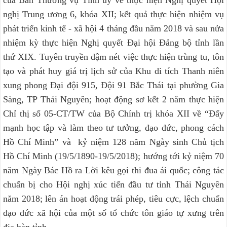
của Ban Thường vụ Tỉnh ủy về thực hiện Nghị quyết Hội
nghị Trung ương 6, khóa XII; kết quả thực hiện nhiệm vụ
phát triển kinh tế - xã hội 4 tháng đầu năm 2018 và sau nửa
nhiệm kỳ thực hiện Nghị quyết Đại hội Đảng bộ tỉnh lần
thứ XIX. Tuyên truyền đậm nét việc thực hiện trùng tu, tôn
tạo và phát huy giá trị lịch sử của Khu di tích Thanh niên
xung phong Đại đội 915, Đội 91 Bắc Thái tại phường Gia
Sàng, TP Thái Nguyên; hoạt động sơ kết 2 năm thực hiện
Chỉ thị số 05-CT/TW của Bộ Chính trị khóa XII về “Đẩy
mạnh học tập và làm theo tư tưởng, đạo đức, phong cách
Hồ Chí Minh” và kỷ niệm 128 năm Ngày sinh Chủ tịch
Hồ Chí Minh (19/5/1890-19/5/2018); hướng tới kỷ niệm 70
năm Ngày Bác Hồ ra Lời kêu gọi thi đua ái quốc; công tác
chuẩn bị cho Hội nghị xúc tiến đầu tư tỉnh Thái Nguyên
năm 2018; lên án hoạt động trái phép, tiêu cực, lệch chuẩn
đạo đức xã hội của một số tổ chức tôn giáo tự xưng trên