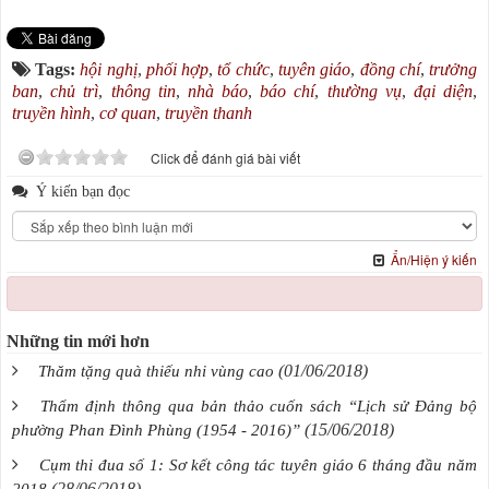
Tags:
hội nghị
,
phối hợp
,
tổ chức
,
tuyên giáo
,
đồng chí
,
trưởng
ban
,
chủ trì
,
thông tin
,
nhà báo
,
báo chí
,
thường vụ
,
đại diện
,
truyền hình
,
cơ quan
,
truyền thanh
Click để đánh giá bài viết
Ý kiến bạn đọc
Ẩn/Hiện ý kiến
Những tin mới hơn
(01/06/2018)
Thăm tặng quà thiếu nhi vùng cao
Thẩm định thông qua bản thảo cuốn sách “Lịch sử Đảng bộ
(15/06/2018)
phường Phan Đình Phùng (1954 - 2016)”
Cụm thi đua số 1: Sơ kết công tác tuyên giáo 6 tháng đầu năm
(28/06/2018)