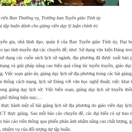
 viên Ban Thường vụ, Trưởng ban Tuyên giáo Tỉnh ủy
ị tập huấn dành cho giảng viên dạy lý luận chính trị
uyên gia, nhà lãnh đạo, quản lí của Ban Tuyên giáo Tỉnh ủy, Đại h
o tạo tỉnh truyền đạt các chuyên đề, như: Sử dụng văn kiện Đảng tro
c, sử dụng các cuốn sách lịch sử ngành, địa phương đã được xuất bản
trạng và giải pháp nâng cao hiệu quả công tác tuyên truyền, giáo dục
; Việc soạn giáo án, giảng dạy lịch sử địa phương trong các bài giảng
ền thống cách mạng, lịch sử Đảng với văn học nghệ thuật; việc khai 
ong giảng dạy lịch sử; Việc biên soạn, giảng dạy lịch sử truyền thố
g phổ thông hiện nay;…
 thực hành một số bài giảng lịch sử địa phương do giáo viên dạy lịc
thực giảng. Sau mỗi báo cáo chuyên đề, các đại biểu có sự trao đổ
ho báo cáo viên thông qua phiếu phản ánh nhằm nâng cao chất lượng, 
ầu, nhiệm vụ của đối tượng dự tập huấn.