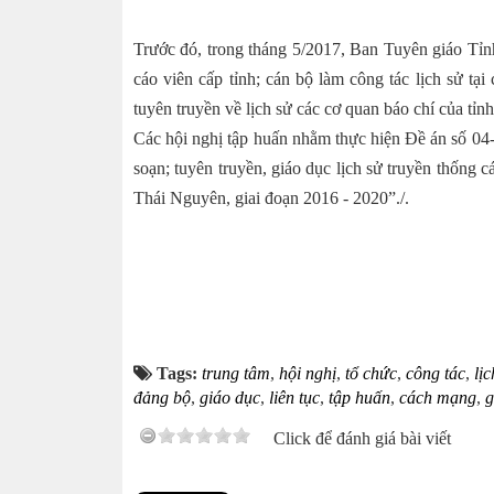
Trước đó, trong tháng 5/2017, Ban Tuyên giáo Tỉnh
cáo viên cấp tỉnh; cán bộ làm công tác lịch sử tại
tuyên truyền về lịch sử các cơ quan báo chí của tỉnh
Các hội nghị tập huấn nhằm thực hiện Đề án số 0
soạn; tuyên truyền, giáo dục lịch sử truyền thống 
Thái Nguyên, giai đoạn 2016 - 2020”./.
Tags:
trung tâm
,
hội nghị
,
tổ chức
,
công tác
,
lịc
đảng bộ
,
giáo dục
,
liên tục
,
tập huấn
,
cách mạng
,
g
Click để đánh giá bài viết