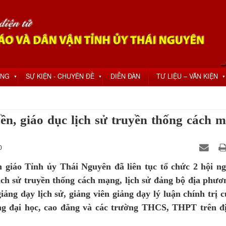
ỘNG
SỰ KIỆN - CHUYÊN ĐỀ
DIỄN ĐÀN
TƯ LIỆU – VĂN KIỆN
▼
▼
▼
ền, giáo dục lịch sử truyền thống cách 
0
 giáo Tỉnh ủy Thái Nguyên đã liên tục tổ chức 2 hội ng
lịch sử truyền thống cách mạng, lịch sử đảng bộ địa phươ
giảng dạy lịch sử, giảng viên giảng dạy lý luận chính trị 
ờng đại học, cao đẳng và các trường THCS, THPT trên đ