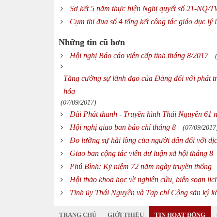
Sơ kết 5 năm thực hiện Nghị quyết số 21-NQ/TW
Cụm thi đua số 4 tổng kết công tác giáo dục lý 
Những tin cũ hơn
Hội nghị Báo cáo viên cấp tỉnh tháng 8/2017
Tăng cường sự lãnh đạo của Đảng đối với phát tr
hóa
(07/09/2017)
Đài Phát thanh - Truyền hình Thái Nguyên 61 
Hội nghị giao ban báo chí tháng 8
(07/09/2017
Đo lường sự hài lòng của người dân đối với dịc
Giao ban cộng tác viên dư luận xã hội tháng 8
Phú Bình: Kỷ niệm 72 năm ngày truyền thống
Hội thảo khoa học về nghiên cứu, biên soạn lị
Tỉnh ủy Thái Nguyên và Tạp chí Cộng sản ký kế
TRANG CHỦ
GIỚI THIỆU
TIN HOẠT ĐỘNG