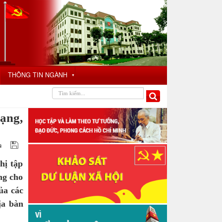
THÔNG TIN NGÀNH
▼
mạng,
hị tập
ng cho
của các
ịa bàn