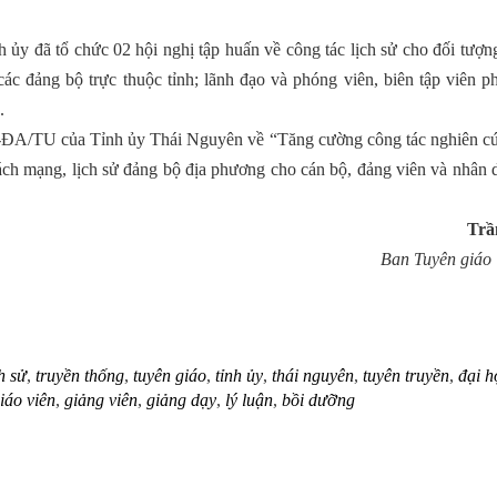
 ủy đã tổ chức 02 hội nghị tập huấn về công tác lịch sử cho đối tượn
 các đảng bộ trực thuộc tỉnh; lãnh đạo và phóng viên, biên tập viên p
.
4-ĐA/TU của Tỉnh ủy Thái Nguyên về “Tăng cường công tác nghiên cứ
cách mạng, lịch sử đảng bộ địa phương cho cán bộ, đảng viên và nhân 
Trần Th
Ban Tuyên giáo Tỉn
h sử
,
truyền thống
,
tuyên giáo
,
tỉnh ủy
,
thái nguyên
,
tuyên truyền
,
đại h
iáo viên
,
giảng viên
,
giảng dạy
,
lý luận
,
bồi dưỡng