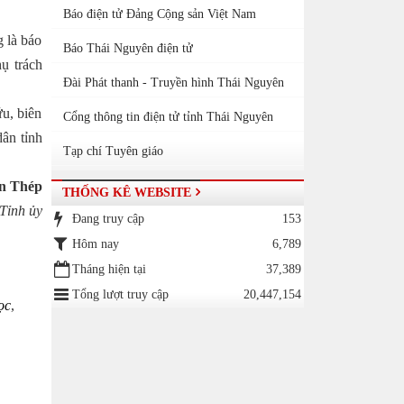
Báo điện tử Đảng Cộng sản Việt Nam
g là báo
Báo Thái Nguyên điện tử
hụ trách
Đài Phát thanh - Truyền hình Thái Nguyên
u, biên
Cổng thông tin điện tử tỉnh Thái Nguyên
dân tỉnh
Tạp chí Tuyên giáo
ép
THỐNG KÊ WEBSITE
h ủy
Đang truy cập
153
Hôm nay
6,789
Tháng hiện tại
37,389
Tổng lượt truy cập
20,447,154
ọc
,