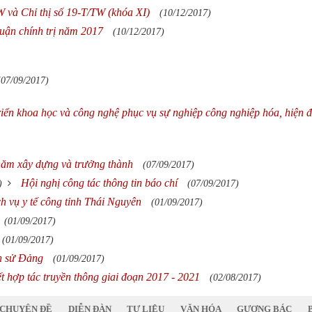
 và Chỉ thị số 19-T/TW (khóa XI)
(10/12/2017)
luận chính trị năm 2017
(10/12/2017)
(07/09/2017)
iển khoa học và công nghệ phục vụ sự nghiệp công nghiệp hóa, hiện đ
năm xây dựng và trưởng thành
(07/09/2017)
Hội nghị công tác thông tin báo chí
)
(07/09/2017)
h vụ y tế công tỉnh Thái Nguyên
(01/09/2017)
(01/09/2017)
(01/09/2017)
ch sử Đảng
(01/09/2017)
t hợp tác truyền thông giai đoạn 2017 - 2021
(02/08/2017)
CHUYÊN ĐỀ
DIỄN ĐÀN
TƯ LIỆU
VĂN HÓA
GƯƠNG BÁC