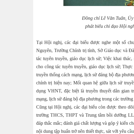
Đồng chí Lê Văn Tuấn, Ủy
phát biểu chỉ đạo Hội ngh
Tại Hội nghị, các đại biểu được nghe một số ch
Nguyên, Trường Chính trị tỉnh, Sở Giáo dục và Đà
tác tuyên truyền, giáo dục lịch sử; Việc khai thá
cho công tác tuyên truyền, giáo dục lịch sử; Thực 
truyền thống cách mạng, lịch sử đảng bộ địa phương
chính trị hiện nay; Mối quan hệ giữa lịch sử truy
dụng VHNT, đặc biệt là truyền thuyết dân gian tr
mạng, lịch sử đảng bộ địa phương trong các trườn
Cũng tại Hội nghị, các đại biểu còn được theo dõi
trường THCS, THPT và Trung tâm bồi dưỡng LLCT 
đáp thắc mắc; đánh giá chất lượng và góp ý kiến c
nội dung tập huấn trở nên thiết thực, sát với yêu c