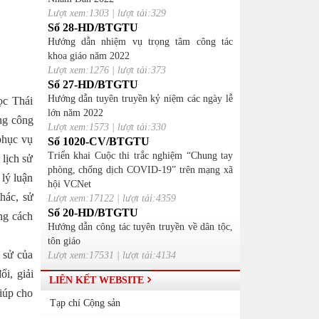
Lượt xem:1303 | lượt tải:329
Số 28-HD/BTGTU
Hướng dẫn nhiệm vụ trọng tâm công tác
khoa giáo năm 2022
Lượt xem:1276 | lượt tải:373
Số 27-HD/BTGTU
Hướng dẫn tuyên truyền kỷ niệm các ngày lễ
ọc Thái
lớn năm 2022
ng công
Lượt xem:1573 | lượt tải:330
 phục vụ
Số 1020-CV/BTGTU
Triển khai Cuộc thi trắc nghiệm “Chung tay
 lịch sử
phòng, chống dịch COVID-19” trên mạng xã
 lý luận
hội VCNet
thác, sử
Lượt xem:17122 | lượt tải:4359
Số 20-HD/BTGTU
ng cách
Hướng dẫn công tác tuyên truyền về dân tộc,
tôn giáo
h sử của
Lượt xem:17531 | lượt tải:4134
i, giải
LIÊN KẾT WEBSITE
giúp cho
Tạp chí Cộng sản