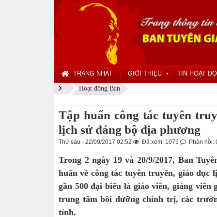
TRANG NHẤT
GIỚI THIỆU
TIN HOẠT Đ
▼
Hoạt động Ban
Tập huấn công tác tuyên truy
lịch sử đảng bộ địa phương
Thứ sáu - 22/09/2017 02:52
Đã xem: 1075
Phản hồi: 
Trong 2 ngày 19 và 20/9/2017, Ban Tuyên
huấn về công tác tuyên truyền, giáo dục 
gần 500 đại biểu là giáo viên, giảng viên 
trung tâm bồi dưỡng chính trị, các trư
tỉnh.