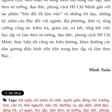
theo tư tưởng, đạo đức, phong cách Hồ Chí Minh gắn với
tác phẩm “Sửa đổi lối làm việc” và những lời dạy, những
kỷ niệm của Bác đối với ngành, địa phương, đơn vị; tăng
cường công tác kiểm tra, giám sát, sơ kết, tổng kết việc
học tập và làm theo tư tưởng, đạo đức, phong cách Hồ Chí
Minh; thực hiện tốt công tác biểu dương, khen thưởng các
tấm gương điển hình tiên tiến trong học tập và làm theo
Bác...
Minh Tuấn
Tags:
hội nghị
,
chí minh
,
tổ chức
,
tuyên giáo
,
đồng chí
,
trưởng
ban
,
chủ trì
,
thái nguyên
,
báo chí
,
thường vụ
,
đại diện
,
lãnh đạo
,
đảng bộ
,
cơ quan
,
học tập
,
làm theo
,
tư tưởng
,
đạo đức
,
phong