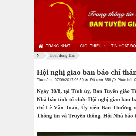
TRANG NHẤT
GIỚI THIỆU
TIN HOẠT Đ
▼
Hoạt động Ban
Hội nghị giao ban báo chí thá
Thứ năm - 07/09/2017 06:50
Đã xem: 859
Phản hồi: 
Ngày 30/8, tại Tỉnh ủy, Ban Tuyên giáo T
Nhà báo tỉnh tổ chức Hội nghị giao ban b
chí Lê Văn Tuấn, Ủy viên Ban Thường v
Thông tin và Truyền thông, Hội Nhà báo tỉ