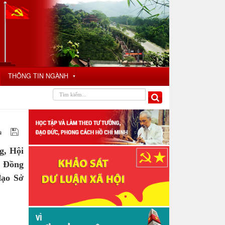
THÔNG TIN NGÀNH
▼
g, Hội
. Đồng
đạo Sở