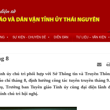
ỘNG
SỰ KIỆN - CHUYÊN ĐỀ
DIỄN ĐÀN
TƯ LIỆU – VĂN KIỆN
▼
▼
▼
ng 8
0
ỉnh ủy chủ trì phối hợp với Sở Thông tin và Truyền Thôn
áo chí tháng 8, định hướng công tác tuyên truyền tháng 9
ụ, Trưởng ban Tuyên giáo Tỉnh ủy cùng đại diện lãnh 
nh chủ trì hội nghị.