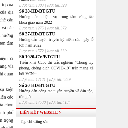
 trị của
Lượt xem:1303 | lượt tải:329
Số 28-HD/BTGTU
 của địa
Hướng dẫn nhiệm vụ trọng tâm công tác
 chế cần
khoa giáo năm 2022
 và các
Lượt xem:1275 | lượt tải:372
Số 27-HD/BTGTU
 Thường
Hướng dẫn tuyên truyền kỷ niệm các ngày lễ
quan tâm
lớn năm 2022
Lượt xem:1572 | lượt tải:330
Số 1020-CV/BTGTU
niệm 55
Triển khai Cuộc thi trắc nghiệm “Chung tay
rang vỉa
phòng, chống dịch COVID-19” trên mạng xã
chí quan
hội VCNet
Lượt xem:17121 | lượt tải:4359
Số 20-HD/BTGTU
sự kiện
Hướng dẫn công tác tuyên truyền về dân tộc,
hiện các
tôn giáo
Lượt xem:17530 | lượt tải:4134
lựa chọn
ành phố
LIÊN KẾT WEBSITE
án trọng
Tạp chí Cộng sản
hành phố