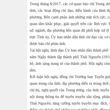
Trong tháng 8/2017, các cơ quan báo chí Trung ươn
tỉnh, các hoạt động chỉ đạo, điều hành của lãnh đạ
phương. Bên cạnh phản ánh những mặt tích cực, các
quan tâm khắc phục, giải quyết trên các lĩnh vực
sở, ngành, địa phương liên quan đã phối hợp xử l
trực Tỉnh ủy, Ủy ban nhân dân tỉnh chỉ đạo các cơ 
được báo chí phản ánh.
Tại hội nghị, lãnh đạo Ủy ban nhân dân thành phố
năm Ngày thành lập thành phố Thái Nguyên (19/10/1
hè, ánh sáng trang trí của thành phố. Hội nghị cũn
tâm.
Kết luận hội nghị, đồng chí Trưởng ban Tuyên giá
quan trọng của tỉnh, địa phương diễn ra trong thời
chỉ thị, nghị quyết của Trung ương, của tỉnh; tuyê
nội dung thông tin để tuyên truyền sâu rộng, phả
Thái Nguyên; tăng cường tuyên truyền mục đích, ý 
điểm của thành phố nhằm tạo sự thống nhất, đồng t