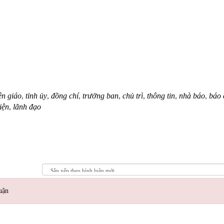
ên giáo
,
tỉnh ủy
,
đồng chí
,
trưởng ban
,
chủ trì
,
thông tin
,
nhà báo
,
báo 
iện
,
lãnh đạo
uận