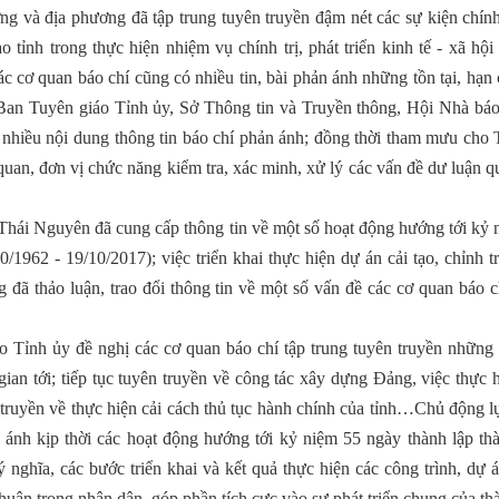
g và địa phương đã tập trung tuyên truyền đậm nét các sự kiện chính
o tỉnh trong thực hiện nhiệm vụ chính trị, phát triển kinh tế - xã hội
 cơ quan báo chí cũng có nhiều tin, bài phản ánh những tồn tại, hạn
. Ban Tuyên giáo Tỉnh ủy, Sở Thông tin và Truyền thông, Hội Nhà báo
ý nhiều nội dung thông tin báo chí phản ánh; đồng thời tham mưu cho
quan, đơn vị chức năng kiểm tra, xác minh, xử lý các vấn đề dư luận 
 Thái Nguyên đã cung cấp thông tin về một số hoạt động hướng tới kỷ 
962 - 19/10/2017); việc triển khai thực hiện dự án cải tạo, chỉnh t
g đã thảo luận, trao đổi thông tin về một số vấn đề các cơ quan báo 
o Tỉnh ủy đề nghị các cơ quan báo chí tập trung tuyên truyền những 
 gian tới; tiếp tục tuyên truyền về công tác xây dựng Đảng, việc thực 
n truyền về thực hiện cải cách thủ tục hành chính của tỉnh…Chủ động 
n ánh kịp thời các hoạt động hướng tới kỷ niệm 55 ngày thành lập th
nghĩa, các bước triển khai và kết quả thực hiện các công trình, dự 
huận trong nhân dân, góp phần tích cực vào sự phát triển chung của t