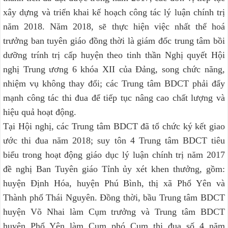
xây dựng và triển khai kế hoạch công tác lý luận chính trị
năm 2018. Năm 2018, sẽ thực hiện việc nhất thể hoá
trưởng ban tuyên giáo đồng thời là giám đốc trung tâm bồi
dưỡng trính trị cấp huyện theo tinh thần Nghị quyết Hội
nghị Trung ương 6 khóa XII của Đảng, song chức năng,
nhiệm vụ không thay đổi; các Trung tâm BDCT phải đẩy
mạnh công tác thi đua để tiếp tục nâng cao chất lượng và
hiệu quả hoạt động.
Tại Hội nghị, các Trung tâm BDCT đã tổ chức ký kết giao
ước thi đua năm 2018; suy tôn 4 Trung tâm BDCT tiêu
biểu trong hoạt động giáo dục lý luận chính trị năm 2017
đề nghị Ban Tuyên giáo Tỉnh ủy xét khen thưởng, gồm:
huyện Định Hóa, huyện Phú Bình, thị xã Phổ Yên và
Thành phố Thái Nguyên. Đồng thời, bầu Trung tâm BDCT
huyện Võ Nhai làm Cụm trưởng và Trung tâm BDCT
huyện Phổ Yên làm Cụm phó Cụm thi đua số 4 năm