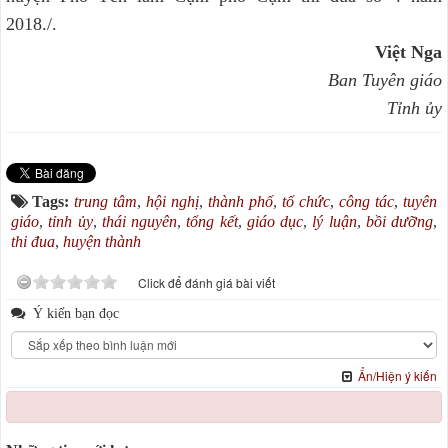
2018./.
Việt Nga
Ban Tuyên giáo
Tỉnh ủy
Tags:
trung tâm
,
hội nghị
,
thành phố
,
tổ chức
,
công tác
,
tuyên
giáo
,
tỉnh ủy
,
thái nguyên
,
tổng kết
,
giáo dục
,
lý luận
,
bồi dưỡng
,
thi đua
,
huyện thành
Click để đánh giá bài viết
Ý kiến bạn đọc
Ẩn/Hiện ý kiến