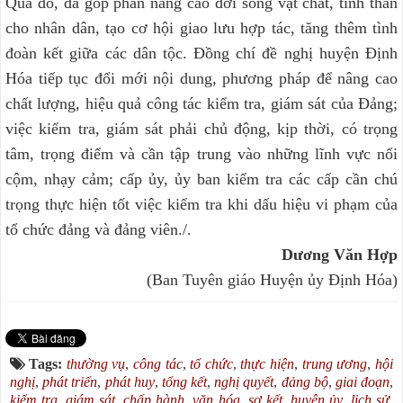
Qua đó, đã góp phần nâng cao đời sống vật chất, tinh thần
cho nhân dân, tạo cơ hội giao lưu hợp tác, tăng thêm tình
đoàn kết giữa các dân tộc. Đồng chí đề nghị huyện Định
Hóa tiếp tục đổi mới nội dung, phương pháp để nâng cao
chất lượng, hiệu quả công tác kiểm tra, giám sát của Đảng;
việc kiểm tra, giám sát phải chủ động, kịp thời, có trọng
tâm, trọng điểm và cần tập trung vào những lĩnh vực nổi
cộm, nhạy cảm; cấp ủy, ủy ban kiểm tra các cấp cần chú
trọng thực hiện tốt việc kiểm tra khi dấu hiệu vi phạm của
tổ chức đảng và đảng viên./.
Dương Văn Hợp
(Ban Tuyên giáo Huyện ủy Định Hóa)
Tags:
thường vụ
,
công tác
,
tổ chức
,
thực hiện
,
trung ương
,
hội
nghị
,
phát triển
,
phát huy
,
tổng kết
,
nghị quyết
,
đảng bộ
,
giai đoạn
,
kiểm tra
,
giám sát
,
chấp hành
,
văn hóa
,
sơ kết
,
huyện ủy
,
lịch sử
,