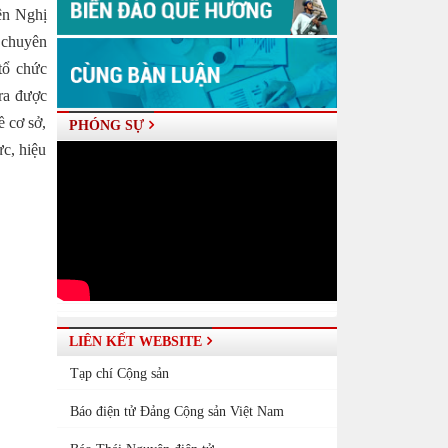
ện Nghị
i chuyên
tổ chức
ra được
ề cơ sở,
PHÓNG SỰ
ực, hiệu
LIÊN KẾT WEBSITE
Tạp chí Cộng sản
Báo điện tử Đảng Cộng sản Việt Nam