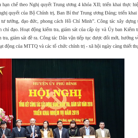
 hạn chế theo Nghị quyết Trung ương 4 khóa XII; triển khai thực hi
 nghị quyết của Bộ Chính trị, Ban Bí thư Trung ương Đảng; triển kha
 tư tưởng, đạo đức, phong cách Hồ Chí Minh”. Công tác xây dựng 
 chỉ đạo. Hoạt động kiểm tra, giám sát của cấp ủy và Ủy ban Kiểm t
tra, giám sát đề ra. Công tác Dân vận tiếp tục được đổi mới, hướng v
ạt động của MTTQ và các tổ chức chính trị - xã hội ngày càng thiết th