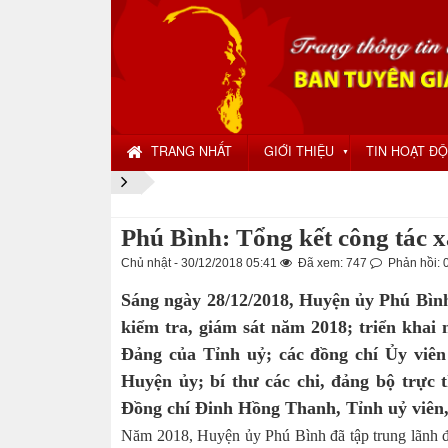
TRANG NHẤT
GIỚI THIỆU
TIN HOẠT Đ
▼
Phú Bình: Tổng kết công tác 
Chủ nhật - 30/12/2018 05:41
Đã xem: 747
Phản hồi: 
Sáng ngày 28/12/2018, Huyện ủy Phú Bình
kiểm tra, giám sát năm 2018; triển khai
Đảng của Tỉnh uỷ; các đồng chí Ủy viê
Huyện ủy; bí thư các chi, đảng bộ trực
Đồng chí Đinh Hồng Thanh, Tỉnh uỷ viên,
Năm 2018, Huyện ủy Phú Bình đã tập trung lãnh đạo