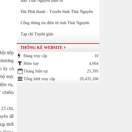
Báo Thái Nguyên điện tử
Đài Phát thanh - Truyền hình Thái Nguyên
Cổng thông tin điện tử tỉnh Thái Nguyên
Tạp chí Tuyên giáo
THỐNG KÊ WEBSITE
hội tiếp
Đang truy cập
10
a phương
Hôm nay
4,664
n ủy có
Tháng hiện tại
25,395
bộ trực
Tổng lượt truy cập
20,435,160
iệm vụ,
V chiếm
 23 chi,
huyên đề
kịp thời