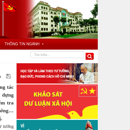
THÔNG TIN NGÀNH
▼
ng tác
y dựng
ểm tra
hưởng…
.
tư tưởng