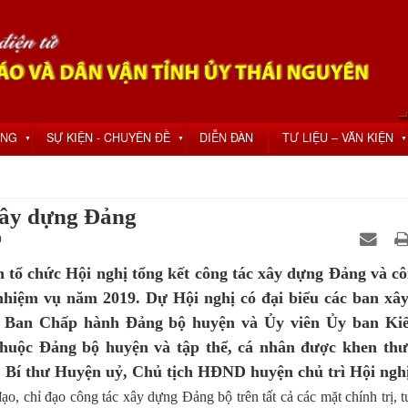
ỘNG
SỰ KIỆN - CHUYÊN ĐỀ
DIỄN ĐÀN
TƯ LIỆU – VĂN KIỆN
▼
▼
▼
xây dựng Đảng
0
 tổ chức Hội nghị tổng kết công tác xây dựng Đảng và cô
 nhiệm vụ năm 2019. Dự Hội nghị có đại biểu các ban xâ
n Ban Chấp hành Đảng bộ huyện và Ủy viên Ủy ban Ki
 thuộc Đảng bộ huyện và tập thể, cá nhân được khen t
 Bí thư Huyện uỷ, Chủ tịch HĐND huyện chủ trì Hội nghị
, chỉ đạo công tác xây dựng Đảng bộ trên tất cả các mặt chính trị, 