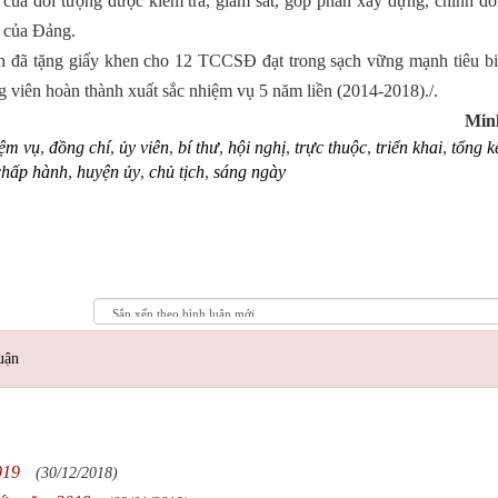
của đối tượng được kiểm tra, giám sát, góp phần xây dựng, chỉnh đ
t của Đảng.
 đã tặng giấy khen cho 12 TCCSĐ đạt trong sạch vững mạnh tiêu b
g viên hoàn thành xuất sắc nhiệm vụ 5 năm liền (2014-2018)./.
Min
ệm vụ
,
đồng chí
,
ủy viên
,
bí thư
,
hội nghị
,
trực thuộc
,
triển khai
,
tổng k
chấp hành
,
huyện ủy
,
chủ tịch
,
sáng ngày
uận
019
(30/12/2018)