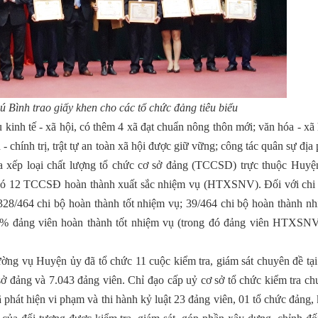
ú Bình
trao
g
iấy khen cho các tổ chức đảng tiêu biểu
kinh tế - xã hội, có thêm 4 xã đạt chuẩn nông thôn mới; văn hóa - xã 
 - chính trị, trật tự an toàn xã hội được giữ vững; công tác quân sự đị
a xếp loại chất lượng tổ chức cơ sở đảng (TCCSD) trực thuộc Huyệ
có 12 TCCSĐ hoàn thành xuất sắc nhiệm vụ (HTXSNV). Đối với chi 
8/464 chi bộ hoàn thành tốt nhiệm vụ; 39/464 chi bộ hoàn thành nh
8% đảng viên hoàn thành tốt nhiệm vụ (trong đó đảng viên HTXSN
ờng vụ Huyện ủy đã tổ chức 11 cuộc kiểm tra, giám sát chuyên đề tại
sở đảng và 7.043 đảng viên. Chỉ đạo cấp uỷ cơ sở tổ chức kiểm tra c
ã phát hiện vi phạm và thi hành kỷ luật 23 đảng viên, 01 tổ chức đảng, 