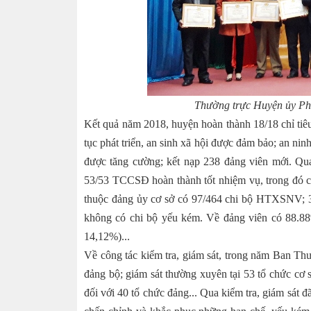
Thường trực
Huyện ủy
Ph
Kết quả năm 2018, huyện hoàn thành 18/18 chỉ tiêu 
tục phát triển, an sinh xã hội được đảm bảo; an ninh
được tăng cường; kết nạp 238 đảng viên mới. Qu
53/53 TCCSĐ hoàn thành tốt nhiệm vụ, trong đó 
thuộc đảng ủy cơ sở có 97/464 chi bộ HTXSNV; 32
không có chi bộ yếu kém. Về đảng viên có 88.8
14,12%)...
Về công tác kiểm tra, giám sát, trong năm Ban Thư
đảng bộ; giám sát thường xuyên tại 53 tổ chức cơ 
đối với 40 tổ chức đảng... Qua kiểm tra, giám sát đ