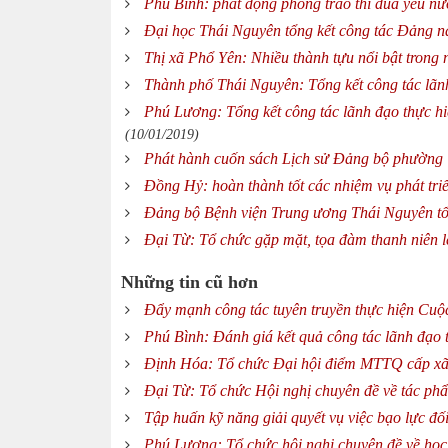
Phú Bình: phát động phong trào thi đua yêu n
Đại học Thái Nguyên tổng kết công tác Đảng n
Thị xã Phổ Yên: Nhiều thành tựu nổi bật trong
Thành phố Thái Nguyên: Tổng kết công tác lãnh
Phú Lương: Tổng kết công tác lãnh đạo thực hi
(10/01/2019)
Phát hành cuốn sách Lịch sử Đảng bộ phường 
Đồng Hỷ: hoàn thành tốt các nhiệm vụ phát triể
Đảng bộ Bệnh viện Trung ương Thái Nguyên tổ
Đại Từ: Tổ chức gặp mặt, tọa đàm thanh niên
Những tin cũ hơn
Đẩy mạnh công tác tuyên truyền thực hiện Cu
Phú Bình: Đánh giá kết quả công tác lãnh đạo
Định Hóa: Tổ chức Đại hội điểm MTTQ cấp x
Đại Từ: Tổ chức Hội nghị chuyên đề về tác phẩ
Tập huấn kỹ năng giải quyết vụ việc bạo lực đố
Phú Lương: Tổ chức hội nghị chuyên đề về học