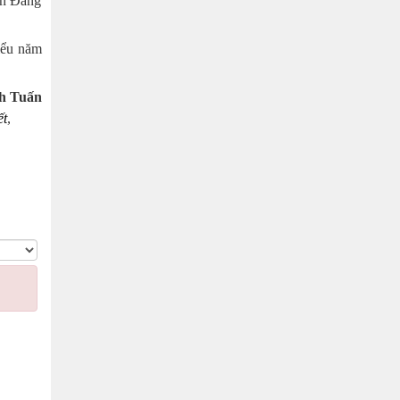
ốn Đảng
iểu năm
h Tuấn
ết
,