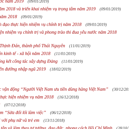
ước năm 2019
(09/01/2019)
ăm 2018 và triển khai nhiệm vụ trọng tâm năm 2019
(09/01/2019)
 năm 2018
(09/01/2019)
 đạo thực hiện nhiệm vụ chính trị năm 2018
(09/01/2019)
ện nhiệm vụ chính trị và phong trào thi đua yêu nước năm 2018
Thịnh Đán, thành phố Thái Nguyên
(11/01/2019)
n kinh tế - xã hội năm 2018
(11/01/2019)
ng kết công tác xây dựng Đảng
(11/01/2019)
 lên đường nhập ngũ 2019
(18/02/2019)
ộc vận động “Người Việt Nam ưu tiên dùng hàng Việt Nam”
(30/12/20
 thực hiện nhiệm vụ năm 2018
(16/12/2018)
ã
(07/12/2018)
m “Sửa đổi lối làm việc”
(06/12/2018)
i với phụ nữ và trẻ em
(13/11/2018)
 tập và làm theo tư tưởng, đạo đức, phong cách Hồ Chí Minh
(28/10/