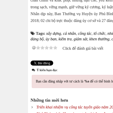
chấn chỉnh và khắc phục những hạn chế, yếu kém 
trong sạch, vững mạnh, giữ vững kỷ cương, kỷ luậ
Nhân dịp này, Ban Thường vụ Huyện ủy Phú Bình
2018; 02 chi bộ trực thuộc đảng ủy cơ sở và 27 đản
Tags:
xây dựng
,
cá nhân
,
công tác
,
tổ chức
,
nhi
đảng bộ
,
ủy ban
,
kiểm tra
,
giám sát
,
khen thưởng
,
Click để đánh giá bài viết
Ý kiến bạn đọc
Bạn cần đăng nhập với tư cách là
%s
để có thể bình l
Những tin mới hơn
Triển khai nhiệm vụ công tác tuyên giáo năm 2