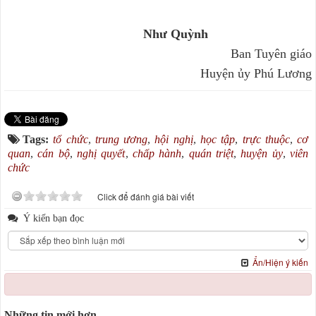
Như Quỳnh
Ban Tuyên giáo
Huyện ủy Phú Lương
Tags:
tổ chức
,
trung ương
,
hội nghị
,
học tập
,
trực thuộc
,
cơ
quan
,
cán bộ
,
nghị quyết
,
chấp hành
,
quán triệt
,
huyện ủy
,
viên
chức
Click để đánh giá bài viết
Ý kiến bạn đọc
Ẩn/Hiện ý kiến
Những tin mới hơn