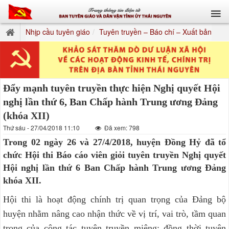
Nhịp cầu tuyên giáo
Tuyên truyền – Báo chí – Xuất bản
Đẩy mạnh tuyên truyền thực hiện Nghị quyết Hội
nghị lần thứ 6, Ban Chấp hành Trung ương Đảng
(khóa XII)
Thứ sáu - 27/04/2018 11:10
Đã xem: 798
Trong 02 ngày 26 và 27/4/2018, huyện Đồng Hỷ đã tổ
chức Hội thi Báo cáo viên giỏi tuyên truyền Nghị quyết
Hội nghị lần thứ 6 Ban Chấp hành Trung ương Đảng
khóa XII.
Hội thi là hoạt động chính trị quan trọng của Đảng bộ
huyện nhằm nâng cao nhận thức về vị trí, vai trò, tầm quan
trọng của công tác tuyên truyền miệng; đồng thời tuyên