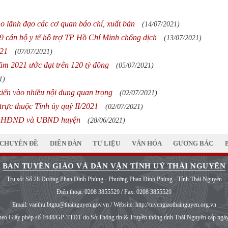
ho lãnh đạo các cơ quan báo chí, xuất bản
(14/07/2021)
9 cán bộ y tế hỗ trợ TP Hồ Chí Minh chống dịch
(13/07/2021)
021
(07/07/2021)
ăm 2021 ước đạt trên 120 tỷ đồng
(05/07/2021)
1)
iến vào nhiều nội dung quan trọng
(02/07/2021)
rực thuộc Tỉnh ủy quý II/2021
(02/07/2021)
đạo HĐND và UBND huyện
(28/06/2021)
CHUYÊN ĐỀ
DIỄN ĐÀN
TƯ LIỆU
VĂN HÓA
GƯƠNG BÁC
BAN TUYÊN GIÁO VÀ DÂN VẬN TỈNH UỶ THÁI NGUYÊN
Trụ sở: Số 28 Đường Phan Đình Phùng - Phường Phan Đình Phùng - Tỉnh Thái Nguyên
Điện thoại:
0208 3855529
/ Fax:
0208 3855529
Email:
vanthu.btgtu@thainguyen.gov.vn
/ Website:
http://tuyengiaothainguyen.org.vn
heo Giấy phép số 1648/GP-TTĐT do Sở Thông tin & Truyền thông tỉnh Thái Nguyên cấp ngà