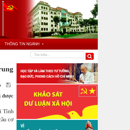
THÔNG TIN NGÀNH
▼
rung
ị được
i Tỉnh
cầu cơ