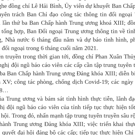
he đồng chí Lê Hải Bình, Ủy viên dự khuyết Ban Chấ
ên trách Ban Chỉ đạo công tác thông tin đối ngoại
 lần thứ ba Ban Chấp hành Trung ương khoá XIII; đồ
ổng hợp, Ban Đối ngoại Trung ương thông tin về tìn
ng, Nhà nước 6 tháng đầu năm và dự báo tình hình, 
 đối ngoại trong 6 tháng cuối năm 2021.
truyền trong thời gian tới, đồng chí Phan Xuân Thủ
hị đội ngũ báo cáo viên các cấp cần tập trung tuyên 
ứ ba Ban Chấp hành Trung ương Đảng khóa XIII; diễn b
 XV; công tác phòng, chống dịch Covid-19; các ngày 
g 8…
Trung ương và bám sát tình hình thực tiễn, lãnh đ
 đội ngũ báo cáo viên của tỉnh tiếp tục thực hiện tố
 hội. Trong đó, nhấn mạnh tập trung tuyên truyền sâu r
hành Trung ương Đảng khóa XIII; việc triển khai thự
quyết đại hội đảng bộ các cấp; tiếp tục thực hiện Chỉ 