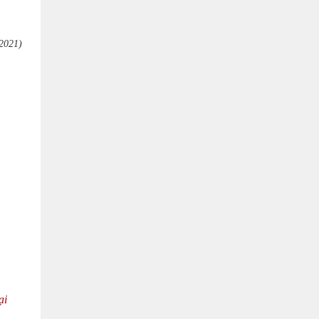
/2021)
ại