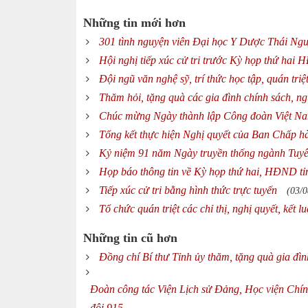
Những tin mới hơn
301 tình nguyện viên Đại học Y Dược Thái Ngu
Hội nghị tiếp xúc cử tri trước Kỳ họp thứ hai
Đội ngũ văn nghệ sỹ, trí thức học tập, quán tri
Thăm hỏi, tặng quà các gia đình chính sách, n
Chúc mừng Ngày thành lập Công đoàn Việt N
Tổng kết thực hiện Nghị quyết của Ban Chấp h
Kỷ niệm 91 năm Ngày truyền thống ngành Tuy
Họp báo thông tin về Kỳ họp thứ hai, HĐND tỉ
Tiếp xúc cử tri bằng hình thức trực tuyến
(03/0
Tổ chức quán triệt các chỉ thị, nghị quyết, kết
Những tin cũ hơn
Đồng chí Bí thư Tỉnh ủy thăm, tặng quà gia đìn
Đoàn công tác Viện Lịch sử Đảng, Học viện Chín
đội 915