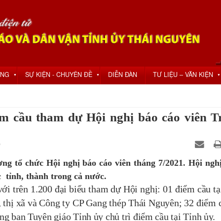
ỘNG
SỰ KIỆN - CHUYÊN ĐỀ
DIỄN ĐÀN
TƯ LIỆU – VĂN KIỆN
▼
▼
▼
m cầu tham dự Hội nghị báo cáo viên T
0
ng tổ chức Hội nghị báo cáo viên tháng 7/2021. Hội ngh
c tỉnh, thành trong cả nước.
 trên 1.200 đại biểu tham dự Hội nghị: 01 điểm cầu tạ
ố, thị xã và Công ty CP Gang thép Thái Nguyên; 32 điểm 
g ban Tuyên giáo Tỉnh ủy chủ trì điểm cầu tại Tỉnh ủy.