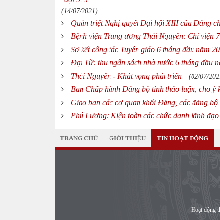
(14/07/2021)
Quán triệt Nghị quyết Đại hội XIII của Đảng c
Bệnh viện Trung ương Thái Nguyên: Chi viện 7
Sơ kết công tác Tuyên giáo 6 tháng đầu năm 2
Đại Từ: thu ngân sách nhà nước 6 tháng đầu n
Thái Nguyên - Khát vọng phát triển
(02/07/202
Ban Chấp hành Đảng bộ tỉnh thảo luận, cho ý k
Giao ban các cơ quan khối Đảng, các đảng bộ t
Phú Lương: Kiện toàn các chức danh lãnh 
TRANG CHỦ
GIỚI THIỆU
TIN HOẠT ĐỘNG
Hoạt động t