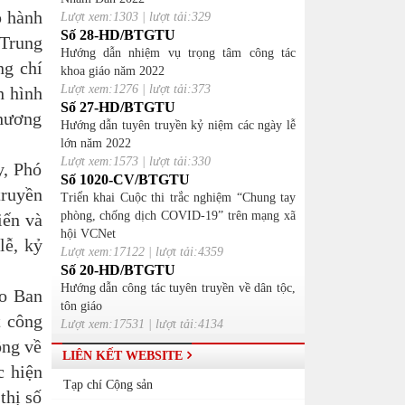
p hành
Lượt xem:1303 | lượt tải:329
Số 28-HD/BTGTU
 Trung
Hướng dẫn nhiệm vụ trọng tâm công tác
ng chí
khoa giáo năm 2022
Lượt xem:1276 | lượt tải:373
h hình
Số 27-HD/BTGTU
phương
Hướng dẫn tuyên truyền kỷ niệm các ngày lễ
lớn năm 2022
Lượt xem:1573 | lượt tải:330
y, Phó
Số 1020-CV/BTGTU
truyền
Triển khai Cuộc thi trắc nghiệm “Chung tay
phòng, chống dịch COVID-19” trên mạng xã
iến và
hội VCNet
lễ, kỷ
Lượt xem:17122 | lượt tải:4359
Số 20-HD/BTGTU
Hướng dẫn công tác tuyên truyền về dân tộc,
ạo Ban
tôn giáo
t công
Lượt xem:17531 | lượt tải:4134
ộng về
LIÊN KẾT WEBSITE
c hiện
Tạp chí Cộng sản
thị số