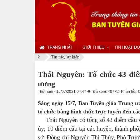
TRANG NHẤT
GIỚI THIỆU
TIN HOẠT Đ
▼
Tin tức, sự kiện
Thái Nguyên: Tổ chức 43 điể
ương
Thứ năm - 15/07/2021 04:47
Đã xem: 407
Phản hồi: 
Sáng ngày 15/7, Ban Tuyên giáo Trung ươ
tổ chức bằng hình thức trực tuyến đến cá
Thái Nguyên có tổng số 43 điểm cầu với
ủy; 10 điểm cầu tại các huyện, thành ph
sở. Đồng chí Nguyễn Thị Thủy, Phó Trưởn