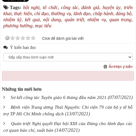
Tags:
hội nghị
,
tổ chức
,
công tác
,
đánh giá
,
huyện ủy
,
triển
khai
,
thực hiện
,
chỉ đạo
,
thường vụ
,
lãnh đạo
,
chấp hành
,
đảng bộ
,
nhiệm kỳ
,
kết quả
,
nội dung
,
quán triệt
,
nhiệm vụ
,
quan trọng
,
phương hướng
,
mục tiêu
Click để đánh giá bài viết
Ý kiến bạn đọc
Ẩn/Hiện ý kiến
Những tin mới hơn
(07/07/2021)
Sơ kết công tác Tuyên giáo 6 tháng đầu năm 2021
Bệnh viện Trung ương Thái Nguyên: Chi viện 79 cán bộ y tế hỗ
(13/07/2021)
trợ TP Hồ Chí Minh chống dịch
Quán triệt Nghị quyết Đại hội XIII của Đảng cho lãnh đạo các
(14/07/2021)
cơ quan báo chí, xuất bản