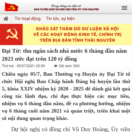
Tin hoạt động
Tin tức, sự kiện
Đại Từ: thu ngân sách nhà nước 6 tháng đầu năm
2021 ước đạt trên 120 tỷ đồng
Thứ hai - 05/07/2021 20:50
Đã xem: 500
Chiều ngày 05/7, Ban Thường vụ Huyện ủy Đại Từ tổ
chức Hội nghị Ban Chấp hành Đảng bộ huyện lần thứ
5, khóa XXIV nhiệm kỳ 2020 - 2025 để đánh giá kết quả
công tác lãnh đạo, chỉ đạo thực hiện các mục tiêu,
nhiệm vụ 6 tháng đầu năm, đề ra phương hướng, nhiệm
vụ 6 tháng cuối năm 2021 và quán triệt, triển khai một
số nội dung quan trọng khác.
Dự hội nghị có đồng chí Vũ Duy Hoàng, Ủy viên