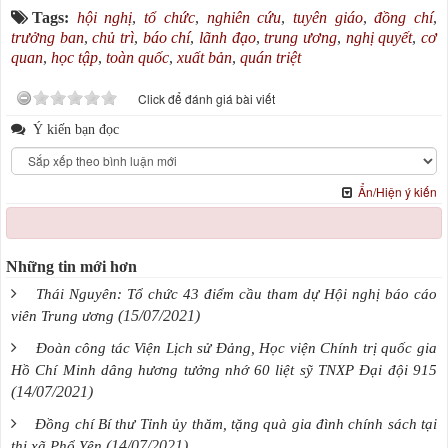
Tags:
hội nghị
,
tổ chức
,
nghiên cứu
,
tuyên giáo
,
đồng chí
,
trưởng ban
,
chủ trì
,
báo chí
,
lãnh đạo
,
trung ương
,
nghị quyết
,
cơ
quan
,
học tập
,
toàn quốc
,
xuất bản
,
quán triệt
Click để đánh giá bài viết
Ý kiến bạn đọc
Ẩn/Hiện ý kiến
Những tin mới hơn
Thái Nguyên: Tổ chức 43 điểm cầu tham dự Hội nghị báo cáo
(15/07/2021)
viên Trung ương
Đoàn công tác Viện Lịch sử Đảng, Học viện Chính trị quốc gia
Hồ Chí Minh dâng hương tưởng nhớ 60 liệt sỹ TNXP Đại đội 915
(14/07/2021)
Đồng chí Bí thư Tỉnh ủy thăm, tặng quà gia đình chính sách tại
(14/07/2021)
thị xã Phổ Yên