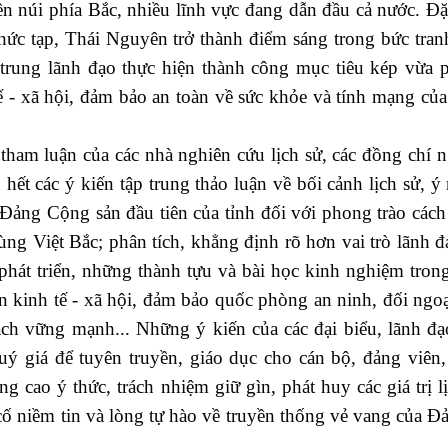
n núi phía Bắc, nhiều lĩnh vực đang dẫn đầu cả nước. Đặc
hức tạp, Thái Nguyên trở thành điểm sáng trong bức tran
p trung lãnh đạo thực hiện thành công mục tiêu kép vừa 
tế - xã hội, đảm bảo an toàn về sức khỏe và tính mạng củ
am luận của các nhà nghiên cứu lịch sử, các đồng chí 
hết các ý kiến tập trung thảo luận về bối cảnh lịch sử, ý 
sở Đảng Cộng sản đầu tiên của tỉnh đối với phong trào các
ng Việt Bắc; phân tích, khẳng định rõ hơn vai trò lãnh đ
hát triển, những thành tựu và bài học kinh nghiệm tron
ển kinh tế - xã hội, đảm bảo quốc phòng an ninh, đối ngoạ
ạch vững mạnh... Những ý kiến của các đại biểu, lãnh đạ
quý giá để tuyên truyền, giáo dục cho cán bộ, đảng viên
ng cao ý thức, trách nhiệm giữ gìn, phát huy các giá trị l
ố niềm tin và lòng tự hào về truyền thống vẻ vang của Đ