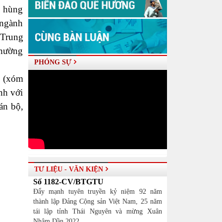
h hùng
 ngành
 Trung
Thường
PHÓNG SỰ
n (xóm
nh với
án bộ,
TƯ LIỆU - VĂN KIỆN
Số 1182-CV/BTGTU
Đẩy mạnh tuyên truyền kỷ niệm 92 năm
thành lập Đảng Cộng sản Việt Nam, 25 năm
tái lập tỉnh Thái Nguyên và mừng Xuân
Nhâm Dần 2022