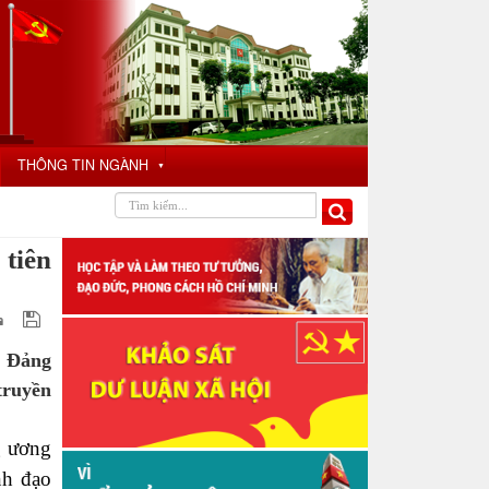
THÔNG TIN NGÀNH
▼
 tiên
ở Đảng
truyền
g ương
nh đạo