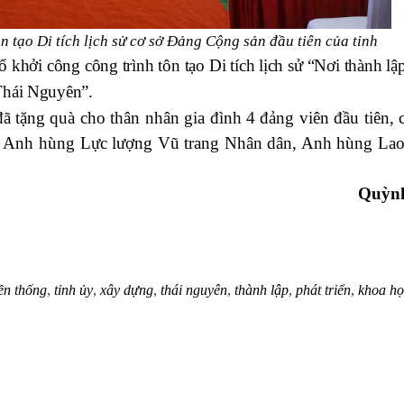
n tạo Di tích lịch sử cơ sở Đảng Cộng sản đầu tiên của tỉnh
hởi công công trình tôn tạo Di tích lịch sử “Nơi thành lập
Thái Nguyên”.
ặng quà cho thân nhân gia đình 4 đảng viên đầu tiên, c
, Anh hùng Lực lượng Vũ trang Nhân dân, Anh hùng La
Quỳn
ền thống
,
tỉnh ủy
,
xây dựng
,
thái nguyên
,
thành lập
,
phát triển
,
khoa họ