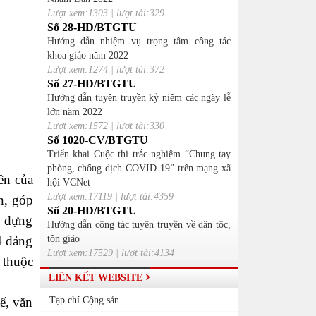
Lượt xem:1303 | lượt tải:329
Số 28-HD/BTGTU
Hướng dẫn nhiệm vụ trọng tâm công tác
khoa giáo năm 2022
Lượt xem:1274 | lượt tải:372
Số 27-HD/BTGTU
Hướng dẫn tuyên truyền kỷ niệm các ngày lễ
lớn năm 2022
Lượt xem:1572 | lượt tải:330
Số 1020-CV/BTGTU
Triển khai Cuộc thi trắc nghiệm “Chung tay
phòng, chống dịch COVID-19” trên mạng xã
ên của
hội VCNet
Lượt xem:17119 | lượt tải:4359
n, góp
Số 20-HD/BTGTU
y dựng
Hướng dẫn công tác tuyên truyền về dân tộc,
4 đảng
tôn giáo
Lượt xem:17529 | lượt tải:4134
 thuộc
LIÊN KẾT WEBSITE
ế, văn
Tạp chí Cộng sản