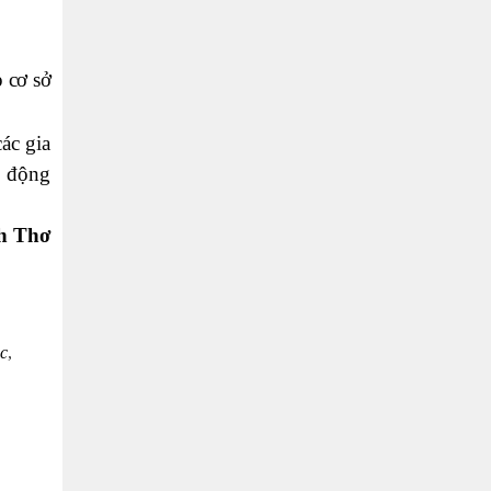
 cơ sở
ác gia
o động
h Thơ
c
,