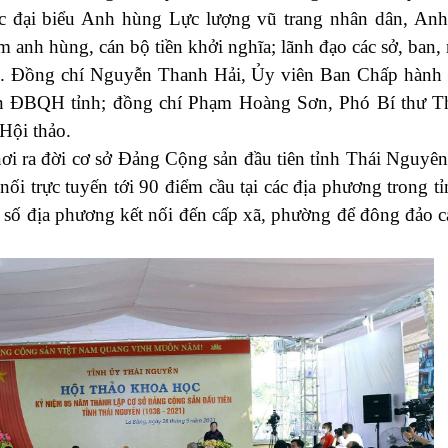
ại biểu Anh hùng Lực lượng vũ trang nhân dân, An
 anh hùng, cán bộ tiền khởi nghĩa; lãnh đạo các sở, ban,
ỉnh. Đồng chí Nguyễn Thanh Hải, Ủy viên Ban Chấp hành
àn ĐBQH tỉnh; đồng chí Phạm Hoàng Sơn, Phó Bí thư 
Hội thảo.
ử nơi ra đời cơ sở Đảng Cộng sản đầu tiên tỉnh Thái Nguyê
ối trực tuyến tới 90 điểm cầu tại các địa phương trong tỉ
t số địa phương kết nối đến cấp xã, phường để đông đảo c