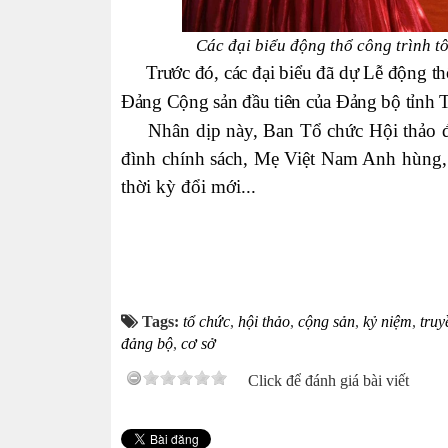
Các đại biểu động thổ công trình tô
Trước đó, các đại biểu đã dự Lễ động thổ k
Đảng Cộng sản đầu tiên của Đảng bộ tỉnh 
Nhân dịp này, Ban Tổ chức Hội thảo đã t
đình chính sách, Mẹ Việt Nam Anh hùng
thời kỳ đổi mới...
Tags:
tổ chức
,
hội thảo
,
cộng sản
,
kỷ niệm
,
truy
đảng bộ
,
cơ sở
Click để đánh giá bài viết