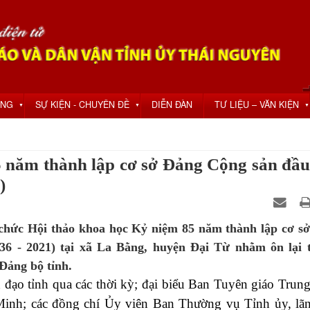
ỘNG
SỰ KIỆN - CHUYÊN ĐỀ
DIỄN ĐÀN
TƯ LIỆU – VĂN KIỆN
▼
▼
▼
 năm thành lập cơ sở Đảng Cộng sản đầu
)
 chức Hội thảo khoa học Kỷ niệm 85 năm thành lập cơ s
36 - 2021) tại xã La Bằng, huyện Đại Từ nhằm ôn lại 
Đảng bộ tỉnh.
o tỉnh qua các thời kỳ; đại biểu Ban Tuyên giáo Trun
Minh; các đồng chí Ủy viên Ban Thường vụ Tỉnh ủy, lã