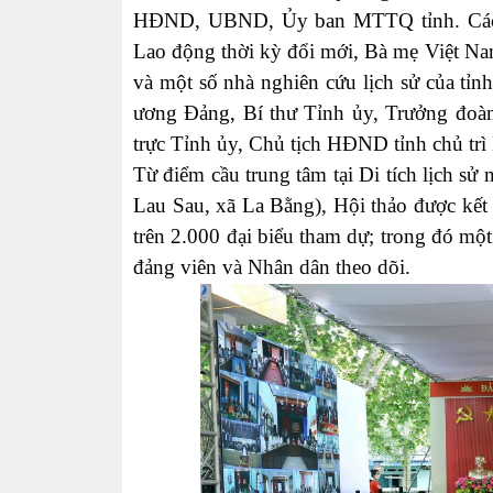
HĐND, UBND, Ủy ban MTTQ tỉnh. Các đ
Lao động thời kỳ đổi mới, Bà mẹ Việt Nam
và một số nhà nghiên cứu lịch sử của t
ương Đảng, Bí thư Tỉnh ủy, Trưởng đo
trực Tỉnh ủy, Chủ tịch HĐND tỉnh chủ trì 
Từ điểm cầu trung tâm tại Di tích lịch s
Lau Sau, xã La Bằng), Hội thảo được kết n
trên 2.000 đại biểu tham dự; trong đó mộ
đảng viên và Nhân dân theo dõi.