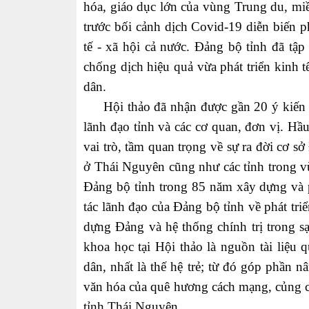
hóa, giáo dục lớn của vùng Trung du, miề
trước bối cảnh dịch Covid-19 diễn biến p
tế - xã hội cả nước. Đảng bộ tỉnh đã tậ
chống dịch hiệu quả vừa phát triển kinh 
dân.
Hội thảo đã nhận được gần 20 ý kiến th
lãnh đạo tỉnh và các cơ quan, đơn vị. Hầu 
vai trò, tầm quan trọng về sự ra đời cơ 
ở Thái Nguyên cũng như các tỉnh trong vù
Đảng bộ tỉnh trong 85 năm xây dựng và p
tác lãnh đạo của Đảng bộ tỉnh về phát tri
dựng Đảng và hệ thống chính trị trong s
khoa học tại Hội thảo là nguồn tài liệu 
dân, nhất là thế hệ trẻ; từ đó góp phần nâ
văn hóa của quê hương cách mạng, củng c
tỉnh Thái Nguyên.