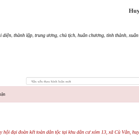
Huy
i diện
,
thành lập
,
trung ương
,
chủ tịch
,
huân chương
,
tỉnh thành
,
xuân
uận
hội đại đoàn kết toàn dân tộc tại khu dân cư xóm 13, xã Cù Vân, hu