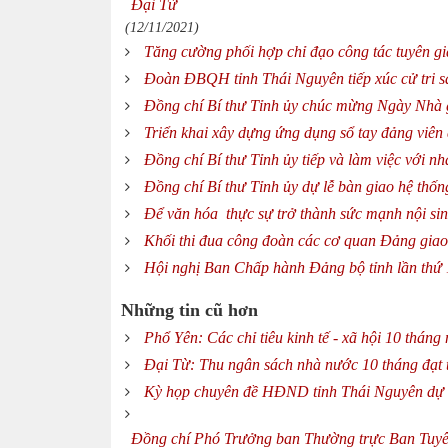
Đại Từ
(12/11/2021)
Tăng cường phối hợp chỉ đạo công tác tuyên gi
Đoàn ĐBQH tỉnh Thái Nguyên tiếp xúc cử tri s
Đồng chí Bí thư Tỉnh ủy chúc mừng Ngày Nhà 
Triển khai xây dựng ứng dụng sổ tay đảng viên 
Đồng chí Bí thư Tỉnh ủy tiếp và làm việc với 
Đồng chí Bí thư Tỉnh ủy dự lễ bàn giao hệ thố
Để văn hóa thực sự trở thành sức mạnh nội sin
Khối thi đua công đoàn các cơ quan Đảng gia
Hội nghị Ban Chấp hành Đảng bộ tỉnh lần thứ
Những tin cũ hơn
Phổ Yên: Các chỉ tiêu kinh tế - xã hội 10 thán
Đại Từ: Thu ngân sách nhà nước 10 tháng đạt
Kỳ họp chuyên đề HĐND tỉnh Thái Nguyên dự ki
Đồng chí Phó Trưởng ban Thường trực Ban Tuyên