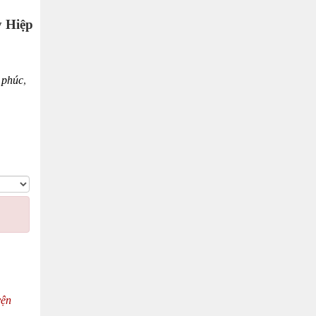
 Hiệp
 phúc
,
yện