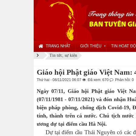
TRANG NHẤT
GIỚI THIỆU
TIN HOẠT Đ
▼
Tin tức, sự kiện
Giáo hội Phật giáo Việt Nam: 
Thứ hai - 08/11/2021 06:07
Đã xem: 670
Phản hồi: 0
Ngày 07/11, Giáo hội Phật giáo Việt N
(07/11/1981 - 07/11/2021) và đón nhận H
biện pháp phòng, chống dịch Covid-19, Đạ
tỉnh, thành trên cả nước. Chủ tịch nướ
ương dự tại điểm cầu Hà Nội.
Dự tại điểm cầu Thái Nguyên có các đồ