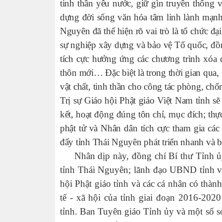
tinh thần yêu nước, giữ gìn truyền thống v
dựng đời sống văn hóa tâm linh lành mạnh
Nguyên đã thể hiện rõ vai trò là tổ chức đại
sự nghiệp xây dựng và bảo vệ Tổ quốc, đồng
tích cực hưởng ứng các chương trình xóa
thôn mới… Đặc biệt là trong thời gian qua,
vật chất, tinh thần cho công tác phòng, ch
Trị sự Giáo hội Phật giáo Việt Nam tỉnh sẽ
kết, hoạt động đúng tôn chỉ, mục đích; thực
phật tử và Nhân dân tích cực tham gia các 
đẩy tỉnh Thái Nguyên phát triển nhanh và 
Nhân dịp này, đồng chí Bí thư Tỉnh ủy 
tỉnh Thái Nguyên; lãnh đạo UBND tỉnh v
hội Phật giáo tỉnh và các cá nhân có thành
tế - xã hội của tỉnh giai đoạn 2016-202
tỉnh. Ban Tuyên giáo Tỉnh ủy và một số s