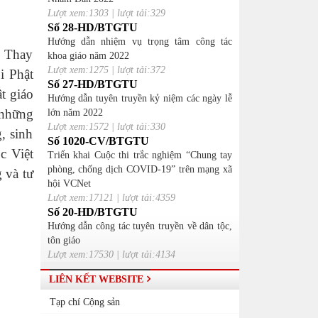
Lượt xem:1303 | lượt tải:329
Số 28-HD/BTGTU
Hướng dẫn nhiệm vụ trọng tâm công tác
. Thay
khoa giáo năm 2022
Lượt xem:1275 | lượt tải:372
i Phật
Số 27-HD/BTGTU
t giáo
Hướng dẫn tuyên truyền kỷ niệm các ngày lễ
 những
lớn năm 2022
Lượt xem:1572 | lượt tải:330
, sinh
Số 1020-CV/BTGTU
c Việt
Triển khai Cuộc thi trắc nghiệm “Chung tay
phòng, chống dịch COVID-19” trên mạng xã
 và tư
hội VCNet
Lượt xem:17121 | lượt tải:4359
Số 20-HD/BTGTU
Hướng dẫn công tác tuyên truyền về dân tộc,
tôn giáo
Lượt xem:17530 | lượt tải:4134
LIÊN KẾT WEBSITE
Tạp chí Cộng sản