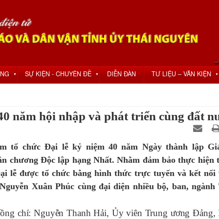
ỘNG
SỰ KIỆN - CHUYÊN ĐỀ
DIỄN ĐÀN
TƯ LIỆU – VĂN KIỆN
▼
▼
▼
40 năm hội nhập và phát triển cùng đất n
am tổ chức Đại lễ kỷ niệm 40 năm Ngày thành lập Gi
uân chương Độc lập hạng Nhất. Nhằm đảm bảo thực hiện t
i lễ được tổ chức bằng hình thức trực tuyến và kết nối 
c Nguyễn Xuân Phúc cùng đại diện nhiều bộ, ban, ngành
ng chí: Nguyễn Thanh Hải, Ủy viên Trung ương Đảng, 