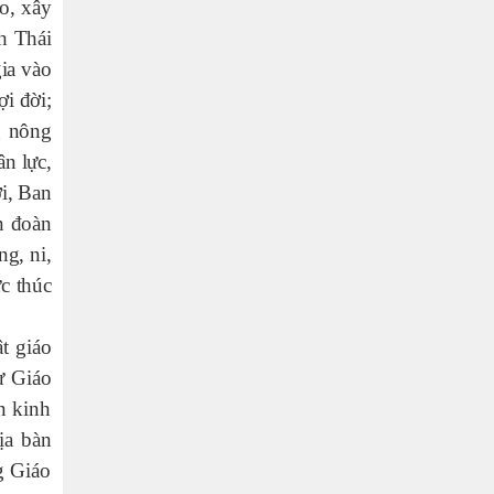
áo, xây
h Thái
gia vào
ợi đời;
g nông
ân lực,
i, Ban
ôn đoàn
ng, ni,
c thúc
t giáo
ự Giáo
n kinh
ịa bàn
g Giáo