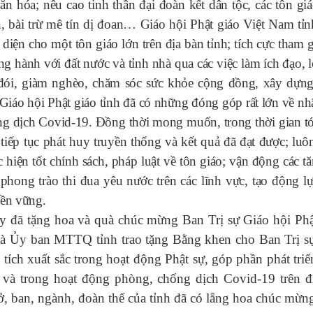
ăn hóa; nêu cao tinh thần đại đoàn kết dân tộc, các tôn gi
, bài trừ mê tín dị đoan… Giáo hội Phật giáo Việt Nam tỉn
 diện cho một tôn giáo lớn trên địa bàn tỉnh; tích cực tham 
 hành với đất nước và tỉnh nhà qua các việc làm ích đạo, l
 đói, giàm nghèo, chăm sóc sức khỏe cộng đồng, xây dựn
 Giáo hội Phật giáo tỉnh đã có những đóng góp rất lớn về nh
ống dịch Covid-19. Đồng thời mong muốn, trong thời gian tớ
 tiếp tục phát huy truyền thống và kết quả đã đạt được; lu
 hiện tốt chính sách, pháp luật về tôn giáo; vận động các tă
phong trào thi đua yêu nước trên các lĩnh vực, tạo động lự
bền vững.
đã tặng hoa và quà chúc mừng Ban Trị sự Giáo hội Phậ
à Ủy ban MTTQ tỉnh trao tặng Bằng khen cho Ban Trị s
 tích xuất sắc trong hoạt động Phật sự, góp phần phát triể
0 và trong hoạt động phòng, chống dịch Covid-19 trên đ
ở, ban, ngành, đoàn thể của tỉnh đã có lẵng hoa chúc mừn