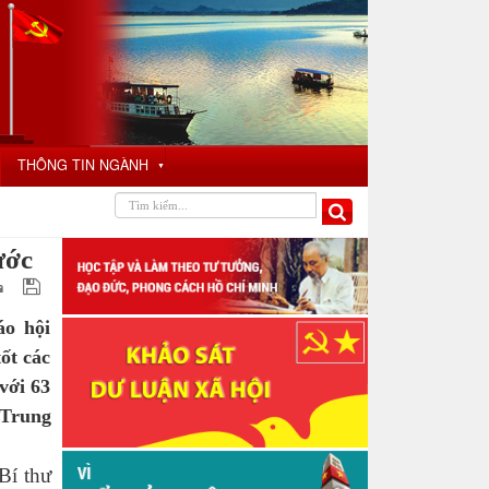
THÔNG TIN NGÀNH
▼
ước
áo hội
ốt các
với 63
 Trung
Bí thư