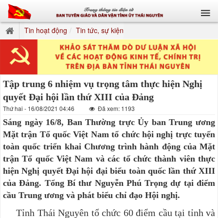
Tin hoạt động
Tin tức, sự kiện
Tập trung 6 nhiệm vụ trọng tâm thực hiện Nghị
quyết Đại hội lần thứ XIII của Đảng
Thứ hai - 16/08/2021 04:46
Đã xem: 1193
Sáng ngày 16/8, Ban Thường trực Ủy ban Trung ương
Mặt trận Tổ quốc Việt Nam tổ chức hội nghị trực tuyến
toàn quốc triển khai Chương trình hành động của Mặt
trận Tổ quốc Việt Nam và các tổ chức thành viên thực
hiện Nghị quyết Đại hội đại biểu toàn quốc lần thứ XIII
của Đảng. Tổng Bí thư Nguyễn Phú Trọng dự tại điểm
cầu Trung ương và phát biểu chỉ đạo Hội nghị.
Tỉnh Thái Nguyên tổ chức 60 điểm cầu tại tỉnh và