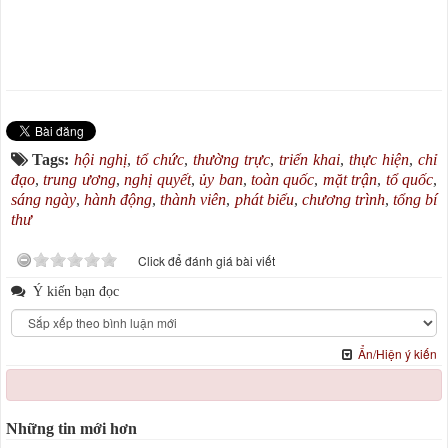
Tags:
hội nghị
,
tổ chức
,
thường trực
,
triển khai
,
thực hiện
,
chỉ
đạo
,
trung ương
,
nghị quyết
,
ủy ban
,
toàn quốc
,
mặt trận
,
tổ quốc
,
sáng ngày
,
hành động
,
thành viên
,
phát biểu
,
chương trình
,
tổng bí
thư
Click để đánh giá bài viết
Ý kiến bạn đọc
Ẩn/Hiện ý kiến
Những tin mới hơn