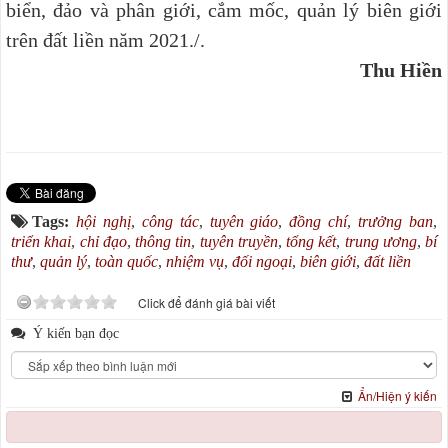
biển, đảo và phân giới, cắm mốc, quản lý biên giới
trên đất liền năm 2021./.
Thu Hiền
Tags:
hội nghị
,
công tác
,
tuyên giáo
,
đồng chí
,
trưởng ban
,
triển khai
,
chỉ đạo
,
thông tin
,
tuyên truyền
,
tổng kết
,
trung ương
,
bí
thư
,
quản lý
,
toàn quốc
,
nhiệm vụ
,
đối ngoại
,
biên giới
,
đất liền
Click để đánh giá bài viết
Ý kiến bạn đọc
Ẩn/Hiện ý kiến