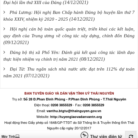
(14/12/2021)
Đại hội lần thứ XIII của Đảng
Phú Lương: Hội nghị Ban Chấp hành Đảng bộ huyện lần thứ 7
(14/12/2021)
khóa XXIV, nhiệm kỳ 2020 - 2025
Hội nghị cán bộ toàn quốc quán triệt, triển khai các kết luận,
quy định của Trung ương về công tác xây dựng, chỉnh đốn Đảng
(09/12/2021)
Đảng bộ thị xã Phổ Yên: Đánh giá kết quả công tác lãnh đạo
(08/12/2021)
thực hiện nhiệm vụ chính trị năm 2021
Đại Từ: Thu ngân sách nhà nước ước đạt trên 112% dự toán
(07/12/2021)
năm 2021
BAN TUYÊN GIÁO VÀ DÂN VẬN TỈNH UỶ THÁI NGUYÊN
Trụ sở:
Số 28 Đ.Phan Đình Phùng - P.Phan Đình Phùng - T.Thái Nguyên
Điện thoại:
- Fax:
0208 3855529
0208 3855529
Email:
vanthu.btgtu@thainguyen.gov.vn
Website:
http://tuyengiaovadanvantn.org
Hoạt động theo Giấy phép số 1648/GP-TTĐT do Sở Thông tin & Truyền thông tỉnh Thái
Nguyên cấp ngày 20/12/2017
Thư viện điện tử
Máy Tính