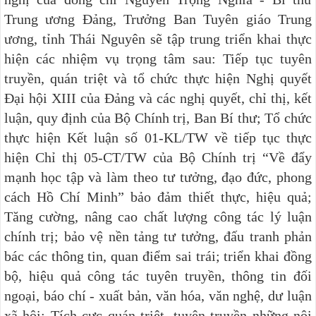
Trung ương Đảng, Trưởng Ban Tuyên giáo Trung
ương, tỉnh Thái Nguyên sẽ tập trung triển khai thực
hiện các nhiệm vụ trọng tâm sau: Tiếp tục tuyên
truyền, quán triệt và tổ chức thực hiện Nghị quyết
Đại hội XIII của Đảng và các nghị quyết, chỉ thị, kết
luận, quy định của Bộ Chính trị, Ban Bí thư; Tổ chức
thực hiện Kết luận số 01-KL/TW về tiếp tục thực
hiện Chỉ thị 05-CT/TW của Bộ Chính trị “Về đẩy
mạnh học tập và làm theo tư tưởng, đạo đức, phong
cách Hồ Chí Minh” bảo đảm thiết thực, hiệu quả;
Tăng cường, nâng cao chất lượng công tác lý luận
chính trị; bảo vệ nền tảng tư tưởng, đấu tranh phản
bác các thông tin, quan điểm sai trái; triển khai đồng
bộ, hiệu quả công tác tuyên truyền, thông tin đối
ngoại, báo chí - xuất bản, văn hóa, văn nghệ, dư luận
xã hội; Tích cực quán triệt, tuyên truyền những nội