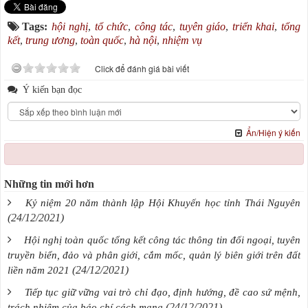
Tags:
hội nghị
,
tổ chức
,
công tác
,
tuyên giáo
,
triển khai
,
tổng
kết
,
trung ương
,
toàn quốc
,
hà nội
,
nhiệm vụ
Click để đánh giá bài viết
Ý kiến bạn đọc
Ẩn/Hiện ý kiến
Những tin mới hơn
Kỷ niệm 20 năm thành lập Hội Khuyến học tỉnh Thái Nguyên
(24/12/2021)
Hội nghị toàn quốc tổng kết công tác thông tin đối ngoại, tuyên
truyền biển, đảo và phân giới, cắm mốc, quản lý biên giới trên đất
(24/12/2021)
liền năm 2021
Tiếp tục giữ vững vai trò chỉ đạo, định hướng, đề cao sứ mệnh,
(24/12/2021)
trách nhiệm của báo chí cách mạng