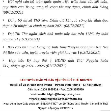
Hội nghị cán bộ toàn quốc quán triệt, triển khai các kết luận,
quy định của Trung ương về công tác xây dựng, chỉnh đốn Đảng
(09/12/2021)
Đảng bộ thị xã Phổ Yên: Đánh giá kết quả công tác lãnh đạo
(08/12/2021)
thực hiện nhiệm vụ chính trị năm 2021
Đại Từ: Thu ngân sách nhà nước ước đạt trên 112% dự toán
(07/12/2021)
năm 2021
Báo cáo viên của Đảng bộ tỉnh Thái Nguyên đoạt giải Nhì Hội
(03/12/2021)
thi Báo cáo viên, tuyên truyền viên giỏi khu vực I
Họp báo Kỳ họp thứ 4, HĐND tỉnh Thái Nguyên khóa
(01/12/2021)
XIV, nhiệm kỳ 2021 - 2026
BAN TUYÊN GIÁO VÀ DÂN VẬN TỈNH UỶ THÁI NGUYÊN
Trụ sở:
Số 28 Đ.Phan Đình Phùng - P.Phan Đình Phùng - T.Thái Nguyên
Điện thoại:
- Fax:
0208 3855529
0208 3855529
Email:
vanthu.btgtu@thainguyen.gov.vn
Website:
http://tuyengiaovadanvantn.org
Hoạt động theo Giấy phép số 1648/GP-TTĐT do Sở Thông tin & Truyền thông tỉnh Thái
Nguyên cấp ngày 20/12/2017