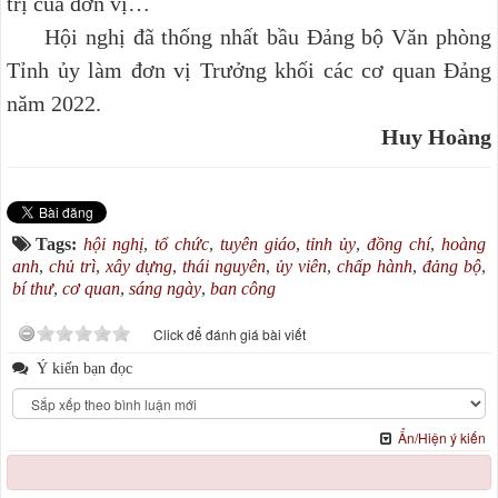
trị của đơn vị…
Hội nghị đã thống nhất bầu Đảng bộ Văn phòng
Tỉnh ủy làm đơn vị Trưởng khối các cơ quan Đảng
năm 2022.
Huy Hoàng
Tags:
hội nghị
,
tổ chức
,
tuyên giáo
,
tỉnh ủy
,
đồng chí
,
hoàng
anh
,
chủ trì
,
xây dựng
,
thái nguyên
,
ủy viên
,
chấp hành
,
đảng bộ
,
bí thư
,
cơ quan
,
sáng ngày
,
ban công
Click để đánh giá bài viết
Ý kiến bạn đọc
Ẩn/Hiện ý kiến