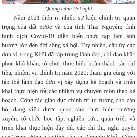
Quang cảnh Hội nghị
Năm 2021
diễn ra nhiều sự kiện chính trị quan
trọng của đất nước và của tỉnh Thái Nguyên; tình
hình dịch Covid-19 diễn biến phức tạp
làm ảnh
hưởng lớn đến đời sống xã hội. Tuy nhiên,
cấp ủy các
đơn vị trong Khối đã tập trung lãnh đạo, chỉ đạo khắc
phục khó khăn, tổ chức t
hực hiện hoàn thành các chỉ
tiêu, nhiệm vụ chính trị năm 2021;
t
ham gia cùng với
tập thể lãnh đạo đơn vị xây dựng kế hoạch và triển
khai thực hiện
tốt
các nhiệm vụ chuyên môn theo kế
hoạch. C
ông tác giáo dục chính trị tư tưởng cho cán
bộ, đảng viên
được quan tâm thực hiện thường
xuyên
;
tổ chức học tập, nghiên cứu, quán triệt và
triển khai thực hiện đầy đủ, các chỉ thị, nghị quyết
của Trung ương, của tỉnh và
của Đảng ủy Khối
.
Công