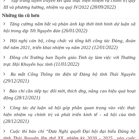
Tập trung tuyên truyền kết quả thực hiện nhiệm vụ chính trị quý
(28/09/2022)
III và phương hướng, nhiệm vụ quý IV/2022
Những tin cũ hơn
Tăng cường nắm bắt và phản ánh kịp thời tình hình dư luận xã
(26/01/2022)
hội trong dịp Tết Nguyên đán
Hội nghị cán bộ, công chức và tổng kết công tác Đảng, đoàn
(12/01/2022)
thể năm 2021, triển khai nhiệm vụ năm 2022
Đồng chí Trưởng ban Tuyên giáo Tỉnh ủy làm việc với Thường
(11/01/2022)
trực Hội Khuyến học tỉnh
Ra mắt Cổng Thông tin điện tử Đảng bộ tỉnh Thái Nguyên
(29/12/2021)
Báo chí cần tiếp tục đổi mới, thích ứng, nâng cao hiệu quả hoạt
(28/12/2021)
động
Công tác dư luận xã hội góp phần quan trọng vào việc thực
hiện nhiệm vụ chính trị và phát triển kinh tế - xã hội của tỉnh
(28/12/2021)
Cuộc thi báo chí “Đưa Nghị quyết Đại hội đại biểu Đảng bộ
tỉnh Thái Nguyên lần thứ XX, nhiệm kỳ 2020 - 2025 vào cuộc