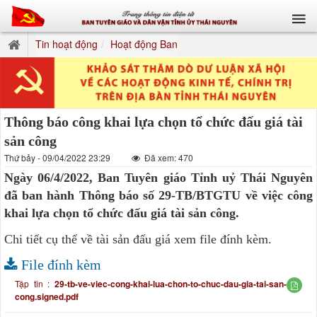
Tin hoạt động
Hoạt động Ban
Thông báo công khai lựa chọn tổ chức đấu giá tài
sản công
Thứ bảy - 09/04/2022 23:29
Đã xem: 470
Ngày 06/4/2022, Ban Tuyên giáo Tỉnh uỷ Thái Nguyên
đã ban hành Thông báo số 29-TB/BTGTU về việc công
khai lựa chọn tổ chức đấu giá tài sản công.
Chi tiết cụ thể về tài sản đấu giá xem file đính kèm.
File đính kèm
Tập tin :
29-tb-ve-viec-cong-khai-lua-chon-to-chuc-dau-gia-tai-san-
cong.signed.pdf