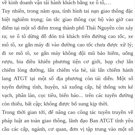
về kinh doanh vận tải hành khách bằng xe ô tô,…
Tuy nhiên, trong năm qua, tình hình tai nạn giao thông đặc
biệt nghiêm trọng; ùn tắc giao thông cục bộ vào giờ cao
điểm tại một số điểm trong thành phố Thái Nguyên còn xảy
ra; xe ô tô dừng đỗ đón trả khách trên đường cao tốc, xe
mô tô, xe gắn máy đi vào đường cao tốc chưa được xử lý;
đi xe mô tô, xe gắn máy không đội mũ bảo hiểm, uống
rượu, bia điều khiển phương tiện cơ giới, họp chợ lấn
chiếm lòng đường, lấn chiếm vỉa hè, tái lấn chiếm hành
lang ATGT tại một số địa phương còn tái diễn. Một số
tuyến đường tỉnh, huyện, xã xuống cấp, hệ thống sơn kẻ
vạch, phân làn, cọc tiêu, biển báo... trên các tuyến đường
còn thiếu, bất cập; không được bổ sung kịp thời.
Trong thời gian tới, để nâng cao công tác tuyên truyền về
pháp luật an toàn giao thông, lãnh đạo Ban ATGT tỉnh yêu
cầu các cấp, ngành, cơ quan, đơn vị tập trung vào một số