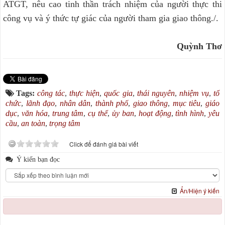
ATGT, nêu cao tinh thần trách nhiệm của người thực thi
công vụ và ý thức tự giác của người tham gia giao thông./.
Quỳnh Thơ
Tags:
công tác
,
thực hiện
,
quốc gia
,
thái nguyên
,
nhiệm vụ
,
tổ
chức
,
lãnh đạo
,
nhân dân
,
thành phố
,
giao thông
,
mục tiêu
,
giáo
dục
,
văn hóa
,
trung tâm
,
cụ thể
,
ủy ban
,
hoạt động
,
tình hình
,
yêu
cầu
,
an toàn
,
trọng tâm
Click để đánh giá bài viết
Ý kiến bạn đọc
Ẩn/Hiện ý kiến