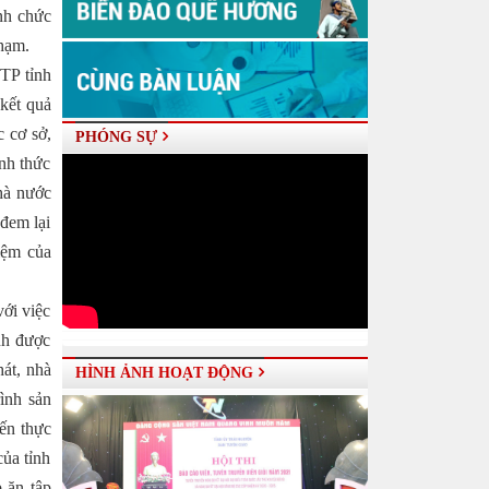
ành chức
phạm.
TP tỉnh
 kết quả
 cơ sở,
PHÓNG SỰ
nh thức
hà nước
đem lại
iệm của
với việc
nh được
át, nhà
HÌNH ẢNH HOẠT ĐỘNG
rình sản
ến thực
ủa tỉnh
p ăn tập