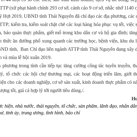
TP (xử phạt hành chính 293 cơ sở, cảnh cáo 9 cơ sở, nhắc nhở 1140 c
ỷ Hợi 2019, UBND tỉnh Thái Nguyên đã chỉ đạo các địa phương, các 
TP; kiểm tra, kiểm soát chặt chẽ các loại hàng hóa phục vụ tết, việc
ến, bảo quản thực phẩm, giết mổ trong khu dân cư và hộ gia đình; tă
nh thức ăn đường phố xung quanh các trường học, bệnh viện, khu du lị
UBND tỉnh, Ban Chỉ đạo liên ngành ATTP tỉnh Thái Nguyên đang xây 
m và mùa lễ hội xuân 2019.
 phương trong tỉnh cần tiếp tục tăng cường công tác tuyên truyền, th
lý, tổ chức các hội chợ thương mại, các hoạt động triển lãm, giới t
 cho các doanh nghiệp, cơ sở sản xuất, kinh doanh thực phẩm có nă
ợng tốt, giá cả hợp lý tới người tiêu dùng./.
Hu
ực hiện
,
nhà nước
,
thái nguyên
,
tổ chức
,
sản phẩm
,
lãnh đạo
,
nhân dâ
hư
,
tỉnh ủy
,
trung ương
,
tình hình
,
báo chí