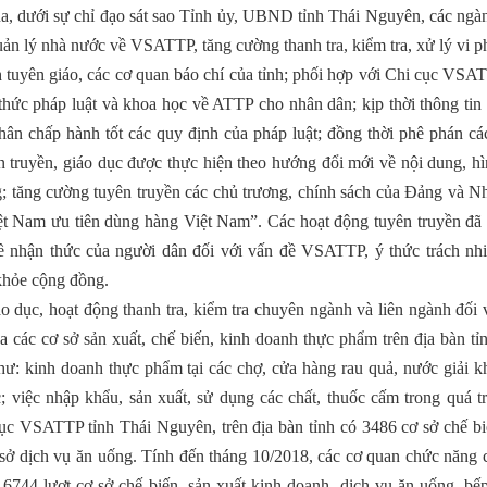
qua, dưới sự chỉ đạo sát sao Tỉnh ủy, UBND tỉnh Thái Nguyên, các ng
quản lý nhà nước về VSATTP, tăng cường thanh tra, kiểm tra, xử lý vi 
 tuyên giáo, các cơ quan báo chí của tỉnh; phối hợp với Chi cục VSAT
 thức pháp luật và khoa học về ATTP cho nhân dân; kịp thời thông tin
hân chấp hành tốt các quy định của pháp luật; đồng thời phê phán các
truyền, giáo dục được thực hiện theo hướng đổi mới về nội dung, hì
; tăng cường tuyên truyền các chủ trương, chính sách của Đảng và N
ệt Nam ưu tiên dùng hàng Việt Nam”. Các hoạt động tuyên truyền đã 
về nhận thức của người dân đối với vấn đề VSATTP, ý thức trách nh
khỏe cộng đồng.
o dục, hoạt động thanh tra, kiểm tra chuyên ngành và liên ngành đối 
 các cơ sở sản xuất, chế biến, kinh doanh thực phẩm trên địa bàn tỉ
hư: kinh doanh thực phẩm tại các chợ, cửa hàng rau quả, nước giải kh
c; việc nhập khẩu, sản xuất, sử dụng các chất, thuốc cấm trong quá t
ục VSATTP tỉnh Thái Nguyên, trên địa bàn tỉnh có 3486 cơ sở chế bi
ở dịch vụ ăn uống. Tính đến tháng 10/2018, các cơ quan chức năng c
a 6744 lượt cơ sở chế biến, sản xuất kinh doanh, dịch vụ ăn uống, bế