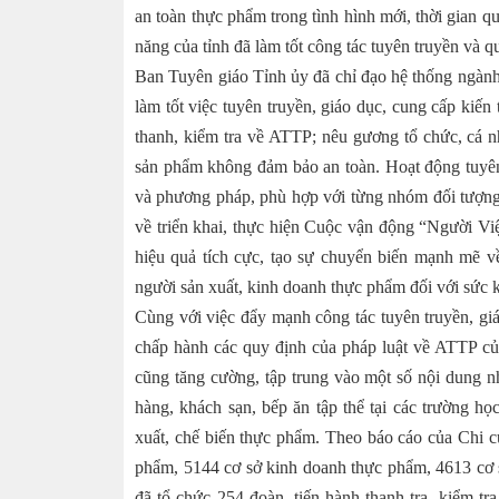
an toàn thực phẩm trong tình hình mới, thời gian 
năng của tỉnh đã làm tốt công tác tuyên truyền và 
Ban Tuyên giáo Tỉnh ủy đã chỉ đạo hệ thống ngành
làm tốt việc tuyên truyền, giáo dục, cung cấp kiến
thanh, kiểm tra về ATTP; nêu gương tổ chức, cá n
sản phẩm không đảm bảo an toàn. Hoạt động tuyên 
và phương pháp, phù hợp với từng nhóm đối tượng
về triển khai, thực hiện Cuộc vận động “Người Vi
hiệu quả tích cực, tạo sự chuyển biến mạnh mẽ 
người sản xuất, kinh doanh thực phẩm đối với sức 
Cùng với việc đẩy mạnh công tác tuyên truyền, giá
chấp hành các quy định của pháp luật về ATTP của
cũng tăng cường, tập trung vào một số nội dung n
hàng, khách sạn, bếp ăn tập thể tại các trường họ
xuất, chế biến thực phẩm. Theo báo cáo của Chi c
phẩm, 5144 cơ sở kinh doanh thực phẩm, 4613 cơ s
đã tổ chức 254 đoàn, tiến hành thanh tra, kiểm tr