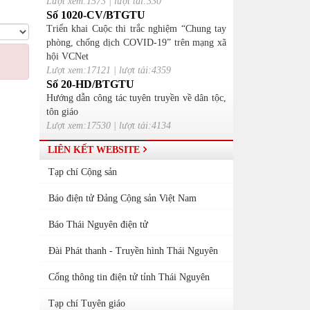
Lượt xem:1573 | lượt tải:330
Số 1020-CV/BTGTU
Triển khai Cuộc thi trắc nghiệm “Chung tay
phòng, chống dịch COVID-19” trên mạng xã
hội VCNet
Lượt xem:17121 | lượt tải:4359
Số 20-HD/BTGTU
Hướng dẫn công tác tuyên truyền về dân tộc,
tôn giáo
Lượt xem:17530 | lượt tải:4134
LIÊN KẾT WEBSITE
Tạp chí Cộng sản
Báo điện tử Đảng Cộng sản Việt Nam
Báo Thái Nguyên điện tử
Đài Phát thanh - Truyền hình Thái Nguyên
Cổng thông tin điện tử tỉnh Thái Nguyên
Tạp chí Tuyên giáo