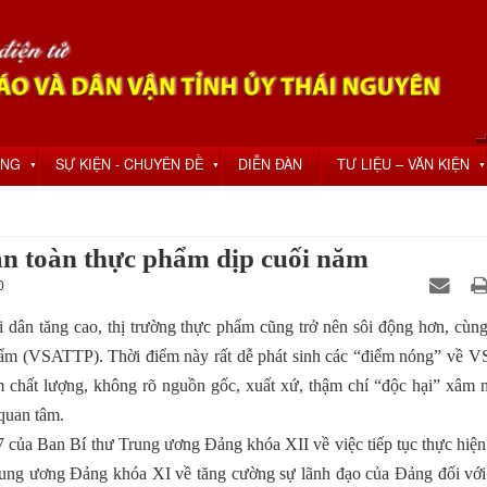
ỘNG
SỰ KIỆN - CHUYÊN ĐỀ
DIỄN ĐÀN
TƯ LIỆU – VĂN KIỆN
▼
▼
▼
an toàn thực phẩm dịp cuối năm
0
 dân tăng cao, thị trường thực phẩm cũng trở nên sôi động hơn, cùng
phẩm (VSATTP). Thời điểm này rất dễ phát sinh các “điểm nóng” về 
 chất lượng, không rõ nguồn gốc, xuất xứ, thậm chí “độc hại” xâm n
quan tâm.
của Ban Bí thư Trung ương Đảng khóa XII về việc tiếp tục thực hiện 
ung ương Đảng khóa XI về tăng cường sự lãnh đạo của Đảng đối với