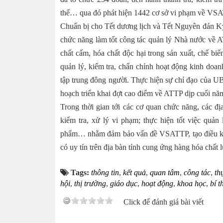
thể… qua đó phát hiện 1442 cơ sở vi phạm về VSAT
Chuẩn bị cho Tết dương lịch và Tết Nguyên đán K
chức năng làm tốt công tác quản lý Nhà nước về AT
chất cấm, hóa chất độc hại trong sản xuất, chế bi
quản lý, kiểm tra, chấn chỉnh hoạt động kinh doa
tập trung đông người. Thực hiện sự chỉ đạo của 
hoạch triển khai đợt cao điểm về ATTP dịp cuối nă
Trong thời gian tới các cơ quan chức năng, các địa
kiểm tra, xử lý vi phạm; thực hiện tốt việc quản 
phẩm… nhằm đảm bảo vấn đề VSATTP, tạo điều kiện
có uy tín trên địa bàn tỉnh cung ứng hàng hóa chất lư
Tags:
thông tin
,
kết quả
,
quan tâm
,
công tác
,
th
hội
,
thị trường
,
giáo dục
,
hoạt động
,
khoa học
,
bí t
Click để đánh giá bài viết