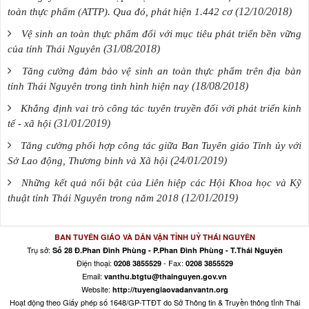
(12/10/2018)
toàn thực phẩm (ATTP). Qua đó, phát hiện 1.442 cơ
Vệ sinh an toàn thực phẩm đối với mục tiêu phát triển bền vững
(31/08/2018)
của tỉnh Thái Nguyên
Tăng cường đảm bảo vệ sinh an toàn thực phẩm trên địa bàn
(18/08/2018)
tỉnh Thái Nguyên trong tình hình hiện nay
Khẳng định vai trò công tác tuyên truyền đối với phát triển kinh
(31/01/2019)
tế - xã hội
Tăng cường phối hợp công tác giữa Ban Tuyên giáo Tỉnh ủy với
(24/01/2019)
Sở Lao động, Thương binh và Xã hội
Những kết quả nổi bật của Liên hiệp các Hội Khoa học và Kỹ
(12/01/2019)
thuật tỉnh Thái Nguyên trong năm 2018
BAN TUYÊN GIÁO VÀ DÂN VẬN TỈNH UỶ THÁI NGUYÊN
Trụ sở:
Số 28 Đ.Phan Đình Phùng - P.Phan Đình Phùng - T.Thái Nguyên
Điện thoại:
- Fax:
0208 3855529
0208 3855529
Email:
vanthu.btgtu@thainguyen.gov.vn
Website:
http://tuyengiaovadanvantn.org
Hoạt động theo Giấy phép số 1648/GP-TTĐT do Sở Thông tin & Truyền thông tỉnh Thái