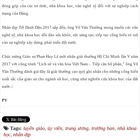
đóng góp của các trí thức, nhà khoa học, văn nghệ sỹ đối với sự nghiệp cách
mạng của Đảng.
Nhân dịp Tết Đinh Dậu 2017 sắp đến, ông Võ Văn Thưởng mong muốn các văn
nghệ sỹ, nhà khoa học dồi dào sức khỏe, sức sáng tạo, tiếp tục cống hiến trí tuệ
vào sự nghiệp xây dựng, phát triển đất nước.
Chúc mừng Giáo sư Phan Huy Lê mới nhận giải thưởng Hồ Chí Minh lần V năm
2017 với công trình “Lịch sử và văn hóa Việt Nam – Tiếp cận bộ phận,” ông Võ
Văn Thưởng đánh giá đây là giải thưởng cao quý ghi nhận cho những cống hiến
xuất sắc của giáo sư cho ngành sử học, cũng như nghiên cứu khoa học của đất
nước./.
PV
Tags:
tuyên giáo
,
ủy viên
,
trung ương
,
trưởng ban
,
nhà khoa
học
,
nhân dịp