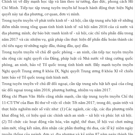
Chính trị về đẩy mạnh học tập và làm theo tư tưởng, đạo đức, phong cách Hồ
Chí Minh. Tiếp tục tập trung tuyên truyền kế hoạch hành động thực hiện Nghị
quyết này tại địa phương, cơ quan, đơn vị mình.
Trong tuyên truyền về phát triển kinh tế - xã hội, cần tập trung nêu bật về những
điểm nhấn trong tổng quan tình hình kinh tế -xã hội năm 2016 của cả nước và
địa phương mình; dự báo bức tranh kinh tế - xã hội, các chỉ tiêu phấn đấu trong
năm 2017 và các nhiệm vụ, giải pháp cần thực hiện để phấn đấu hoàn thành các
chỉ tiêu ngay từ những ngày đầu, tháng đầu, quý đầu.
Trong tuyên truyền về chủ đề quốc phòng – an ninh, cần tiếp tục tuyên truyền
sâu rộng các nghị quyết của Đảng, pháp luật củ Nhà nước về tăng cường quốc
phòng, an ninh, bảo vệ Tổ quốc trong tình hình mới. Đẩy mạnh tuyên truyền
Nghị quyết Trung ương 8 khóa IX, Nghị quyết Trung ương 8 khóa XI về chiến
lược bảo vệ Tổ quốc trong tình hình mới.
Trong tuyên truyền về chủ đề đối ngoại, cần tập trung nêu bật kết quả của công
tác đối ngoại trong năm 2016; phương hướng, nhiệm vụ năm 2017.
Đồng chí Phạm Văn Hiến cũng nhấn mạnh, cần tập trung tuyên truyền Chỉ thị
11-CT/TW của Ban Bí thư về việc tổ chức Tết năm 2017; trong đó, quán triệt và
thực hiện nghiêm một số việc như: (1) Các ngành, các cấp, các địa phương triển
khai đồng bộ, có hiệu quả các chính sách an sinh – xã hội và phúc lợi xã hội.
(2) Tổ chức các hoạt động văn hóa, văn nghệ, thể thao, lễ hội vui chơi mừng
năm mới; tổng kết năm, đón nhận các phần thưởng thi đua, các lễ kỷ niệm ngày
truyền thống của ngành, đơn vị, địa phương và kỷ niệm 87 năm ngày thành lập