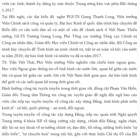
viên các tỉnh, thành ủy, đảng ủy trực thuộc Trung ương khu vực phía Bắc tháng
1-2017.
Tại Hội nghị, các đại biểu đã nghe PGS.TS Giang Thanh Long, Viện trưởng
Viện Chính sách công và quản lý, Đại học Kinh tế quốc dân trình bày chuyên đề
Biến đổi cơ cấu tuổi dân số và một số vấn đề chính sách ở Việt Nam. Thiếu
tướng, GS.TS Trương Giang Long, Phó Tổng cục trưởng Tổng cục Chính trị
Công an nhân dân, Giám đốc Học viện Chính trị Công an nhân dân, Bộ Công an
trình bày chuyên đề Tình hình an ninh chính trị, trật tự an toàn xã hội của nước
ta năm 2016; dự báo tình hình và nhiệm vụ đặ ra năm 2017.
TS. Trần Việt Thái, Phó Viện trưởng Viện nghiên cứu chiến lược ngoại giao,
Học viện Ngoại giao thông tin về tình hình các nước lớn; quan hệ giữa các nước
lớn và quan hệ giữa các nước lớn với Việt Nam thời gian qua; dự báo tình hình
thế giới và các mối quan hệ trong thời gian tới.
Định hướng công tác tuyên truyền trong thời gian tới, đồng chí Phạm Văn Hiến,
Giám đốc Trung tâm Thông tin công tác tuyên giáo đề nghị đội ngũ báo cáo
viên cần tiếp tục tuyên truyền về công tác xây dựng Đảng, tình hình phát triển
kinh tế - xã hội, quốc phòng – an ninh, đối ngoại.
Trong tuyên truyền về công tác xây dựng Đảng, tiếp tục quán triệt Nghị quyết
Trung ương 4 khóa XII về tăng cường xây dựng, chỉnh đốn Đảng; ngăn chặn,
đẩy lùi sự suy thoái về tư tưởng chính trị, đạo đức, lối sống, những biểu hiện "tự
diễn biến", "tự chuyển hoá" trong nội bộ; gắn với thực hiện Chỉ thị 05 của Bộ