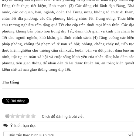
Đảng thiết thực, tiết kiệm, lành mạnh. (3) Các đồng chí lãnh đạo Đảng, Nhà
nước, các cơ quan, ban, ngành, đoàn thể Trung ương không tổ chức đi thăm,
chúc Tết địa phương; các địa phương không chúc Tết Trung ương. Thực hiện
chủ trương nghiêm cấm tặng quà Tết cho cấp trên dưới mọi hình thức. Các địa
phương không bắn pháo hoa trong dịp Tết; dành thời gian và kinh phí chăm lo
Tết cho người nghèo, khó khăn, gia đình chính sách. (4) Tăng cường các biện
pháp phòng, chống tội phạm và tệ nạn xã hội; phòng, chống cháy nổ, tiếp tục
thực hiện nghiêm chủ trương cấm sản xuất, buôn bán và đốt pháo; đảm bảo an
ninh, trật tự, an toàn xã hội và cuộc sống bình yên của nhân dân; bảo đảm các
phương tiện giao thông để nhân dân đi lại được thuận lợi, an toàn; kiên quyết
kiềm chế tại nạn giao thông trong dịp Tết.
Thu Hằng
Click để đánh giá bài viết
Ý kiến bạn đọc