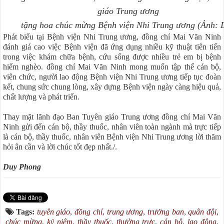
giáo Trung ương
tặng hoa chúc mừng Bệnh viện Nhi Trung ương (Ảnh: 
Phát biểu tại Bệnh viện Nhi Trung ương, đồng chí Mai Văn Ninh
đánh giá cao việc Bệnh viện đã ứng dụng nhiều kỹ thuật tiên tiến
trong việc khám chữa bệnh, cứu sống được nhiều trẻ em bị bệnh
hiểm nghèo. đồng chí Mai Văn Ninh mong muốn tập thể cán bộ,
viên chức, người lao động Bệnh viện Nhi Trung ương tiếp tục đoàn
kết, chung sức chung lòng, xây dựng Bệnh viện ngày càng hiệu quả,
chất lượng và phát triển.
Thay mặt lãnh đạo Ban Tuyên giáo Trung ương đồng chí Mai Văn
Ninh gửi đến cán bộ, thầy thuốc, nhân viên toàn ngành mà trực tiếp
là cán bộ, thầy thuốc, nhân viên Bệnh viện Nhi Trung ương lời thăm
hỏi ân cần và lời chúc tốt đẹp nhất./.
Duy Phong
Tags:
tuyên giáo
,
đồng chí
,
trung ương
,
trưởng ban
,
quân đội
,
chúc mừng
,
kỷ niệm
,
thầy thuốc
,
thường trực
,
cán bộ
,
lao động
,