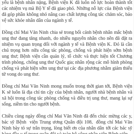
yếu là bệnh nhân nặng, Bệnh viện K đã luôn nỗ lực hoàn thành tốt
các nhiệm vụ mà Bộ Y tế đã giao phó. Những nỗ lực của Bệnh viện
đã góp phần không nhỏ nâng cao chất lượng công tác chăm sóc, bảo
vệ sức khỏe nhân dân của ngành y tế.
Đồng chí Mai Văn Ninh chia sẻ trong bối cảnh bệnh nhân mắc bệnh
ung thư đang tăng nhanh, do nhiều nguyên nhân cho nên đã đặt ra
nhiệm vụ quan trọng đối với ngành y tế và Bệnh viện K. Đó là cần
chú trọng hơn nữa công tác phòng, chống và phát hiện sớm bệnh
ung thư; Bệnh viện cần quản lý, tổ chức và thực hiện tốt Chương
trình phòng, chống ung thư Quốc gia; nhân rộng các mô hình phòng
chống và phát hiện sớm ung thư tại các địa phương nhằm giảm thiểu
tử vong do ung thư.
Đồng chí Mai Văn Ninh mong muốn trong thời gian tới, Bệnh viện
K sẽ luôn là địa chỉ tin cậy của bệnh nhân, người nhà bệnh nhân và
xã hội trong công tác phòng chống và điều trị ung thư, mang lại sự
sống, niềm tin cho người bệnh.
Chiều cùng ngày đồng chí Mai Văn Ninh đã đến chúc mừng các y,
bác sỹ Bệnh viện Trung ương Quân đội 108, đồng chí Mai Văn
Ninh bày tỏ sự trân trọng, lòng biết ơn của nhân dân tới các bác sỹ
hàng đầu y tế trong quân đội và toàn bộ công nhân viên Bệnh viện.