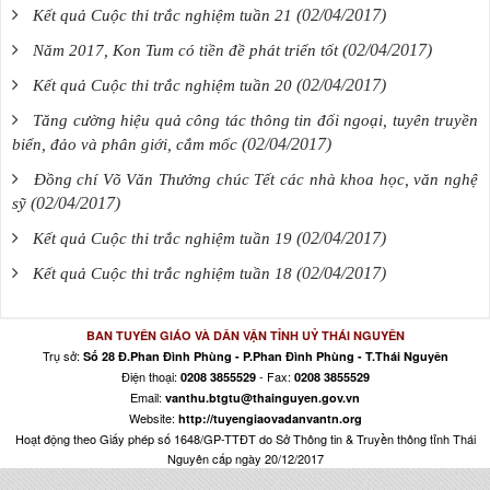
(02/04/2017)
Kết quả Cuộc thi trắc nghiệm tuần 21
(02/04/2017)
Năm 2017, Kon Tum có tiền đề phát triển tốt
(02/04/2017)
Kết quả Cuộc thi trắc nghiệm tuần 20
Tăng cường hiệu quả công tác thông tin đối ngoại, tuyên truyền
(02/04/2017)
biển, đảo và phân giới, cắm mốc
Đồng chí Võ Văn Thưởng chúc Tết các nhà khoa học, văn nghệ
(02/04/2017)
sỹ
(02/04/2017)
Kết quả Cuộc thi trắc nghiệm tuần 19
(02/04/2017)
Kết quả Cuộc thi trắc nghiệm tuần 18
BAN TUYÊN GIÁO VÀ DÂN VẬN TỈNH UỶ THÁI NGUYÊN
Trụ sở:
Số 28 Đ.Phan Đình Phùng - P.Phan Đình Phùng - T.Thái Nguyên
Điện thoại:
- Fax:
0208 3855529
0208 3855529
Email:
vanthu.btgtu@thainguyen.gov.vn
Website:
http://tuyengiaovadanvantn.org
Hoạt động theo Giấy phép số 1648/GP-TTĐT do Sở Thông tin & Truyền thông tỉnh Thái
Nguyên cấp ngày 20/12/2017