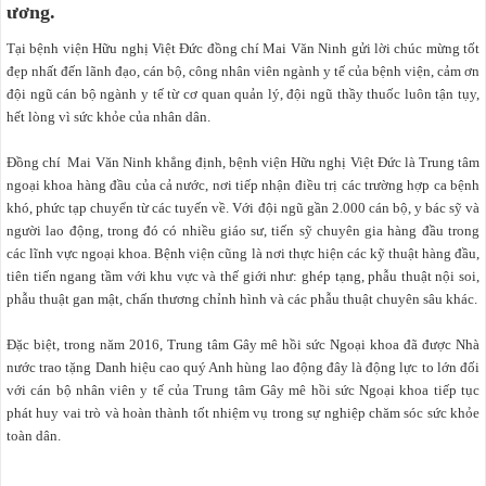
ương.
Tại bệnh viện Hữu nghị Việt Đức đồng chí Mai Văn Ninh gửi lời chúc mừng tốt
đẹp nhất đến lãnh đạo, cán bộ, công nhân viên ngành y tế của bệnh viện, cảm ơn
đội ngũ cán bộ ngành y tế từ cơ quan quản lý, đội ngũ thầy thuốc luôn tận tụy,
hết lòng vì sức khỏe của nhân dân.
Đồng chí Mai Văn Ninh khẳng định, bệnh viện Hữu nghị Việt Đức là Trung tâm
ngoại khoa hàng đầu của cả nước, nơi tiếp nhận điều trị các trường hợp ca bệnh
khó, phức tạp chuyển từ các tuyến về. Với đội ngũ gần 2.000 cán bộ, y bác sỹ và
người lao động, trong đó có nhiều giáo sư, tiến sỹ chuyên gia hàng đầu trong
các lĩnh vực ngoại khoa. Bệnh viện cũng là nơi thực hiện các kỹ thuật hàng đầu,
tiên tiến ngang tầm với khu vực và thế giới như: ghép tạng, phẫu thuật nội soi,
phẫu thuật gan mật, chấn thương chỉnh hình và các phẫu thuật chuyên sâu khác.
Đặc biệt, trong năm 2016, Trung tâm Gây mê hồi sức Ngoại khoa đã được Nhà
nước trao tặng Danh hiệu cao quý Anh hùng lao động đây là động lực to lớn đối
với cán bộ nhân viên y tế của Trung tâm Gây mê hồi sức Ngoại khoa tiếp tục
phát huy vai trò và hoàn thành tốt nhiệm vụ trong sự nghiệp chăm sóc sức khỏe
toàn dân.