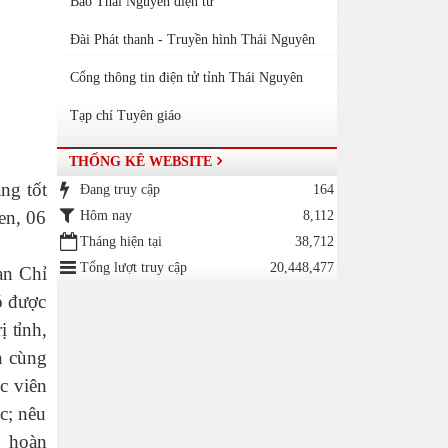
Báo Thái Nguyên điện tử
Đài Phát thanh - Truyền hình Thái Nguyên
Cổng thông tin điện tử tỉnh Thái Nguyên
Tạp chí Tuyên giáo
THỐNG KÊ WEBSITE
ng tốt
Đang truy cập
164
en, 06
Hôm nay
8,112
Tháng hiện tại
38,712
Tổng lượt truy cập
20,448,477
an Chỉ
ó được
ị tỉnh
,
n cùng
c viên
c; nêu
, hoàn