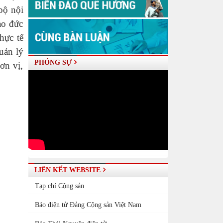
bộ nội
ạo đức
hực tế
uản lý
PHÓNG SỰ
ơn vị,
LIÊN KẾT WEBSITE
Tạp chí Cộng sản
Báo điện tử Đảng Cộng sản Việt Nam