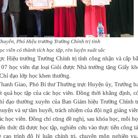
uyên, Phó Hiệu trưởng Trường Chính trị tỉnh
c viên có thành tích học tập, rèn luyện xuất sắc
ợc Hiệu trưởng
Trường Chính trị tỉnh
công nhận và cấp bằ
7 học viên đạt loại Giỏi được Nhà trường tặng Giấy kh
 Chỉ đạo lớp học khen thưởng.
Thanh Giao, Phó Bí thư Thường trực Huyện ủy, Trưởng b
 quả học tập của các học viên. Đồng thời khẳng định, c
 chỉ đạo thường xuyên của Ban Giám hiệu
Trường Chính tr
 huyện
và sự tâm huyết, trách nhiệm của đội ngũ giảng viê
các học viên. Đồng chí cũng đề nghị, sau khóa học, mỗi họ
n thức đã được học tập, nghiên cứu vào thực tiễn công tá
 cao trình độ lý luận chính trị, chuyên môn nghiệp vụ