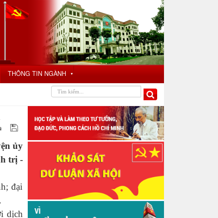
THÔNG TIN NGÀNH
▼
1
yện ủy
 trị -
h; đại
.
i dịch