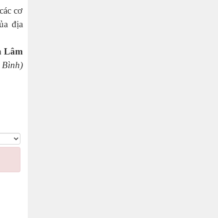
các cơ
ủa địa
n Lâm
 Bình)