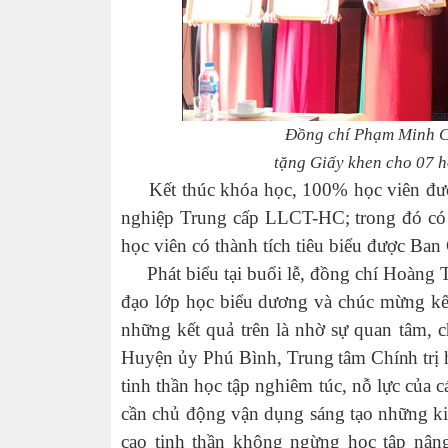
Đồng chí Phạm Minh Ch
tặng Giấy khen cho 07 họ
Kết thúc khóa học, 100% học viên đư
nghiệp Trung cấp LLCT-HC; trong đó có 0
học viên có thành tích tiêu biểu được Ban
Phát biểu tại buổi lễ, đồng chí Hoàng 
đạo lớp học biểu dương và chúc mừng kết
những kết quả trên là nhờ sự quan tâm,
Huyện ủy Phú Bình,
Trung tâm Chính trị
tinh thần học tập nghiêm túc, nỗ lực của 
cần chủ động vận dụng sáng tạo những kiế
cao tinh thần không ngừng học tập nâng