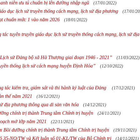
anh niên ưu tú chuẩn bị lên đường nhập ngũ
(17/01/2022)
iáo dục lịch sử truyền thống cách mạng, lịch sử địa phương
(17/01/20
đạt chuẩn mức 1 vào năm 2026
(18/01/2022)
ác tuyên truyền giáo dục lịch sử truyền thống cách mạng, lịch sử địa
n Lịch sử Đảng bộ xã Hà Thượng giai đoạn 1946 - 2021”
(11/03/2022)
ruyền thống lịch sử cách mạng huyện Định Hóa”
(12/10/2022)
 tác kiểm tra, giám sát và thi hành kỷ luật của Đảng
(17/12/2021)
àn thể năm 2021
(16/12/2021)
 sử địa phương thông qua di sản văn hóa
(14/12/2021)
ỡng chính trị thành Trung tâm Chính trị huyện
(24/11/2021)
 hoạch mở lớp năm 2021
(22/11/2021)
m Bồi dưỡng chính trị thành Trung tâm Chính trị huyện
(19/11/2021)
 số 35-NQ/TW và Kết luận số 01-KL/TW của Bộ Chính trị
(14/11/2021)