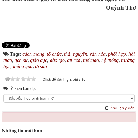
Quỳnh Thơ
Tags:
cách mạng
,
tổ chức
,
thái nguyên
,
văn hóa
,
phối hợp
,
hội
thảo
,
lịch sử
,
giáo dục
,
đào tạo
,
du lịch
,
thể thao
,
hệ thống
,
trường
học
,
thông qua
,
di sản
Click để đánh giá bài viết
Ý kiến bạn đọc
Ẩn/Hiện ý kiến
Những tin mới hơn