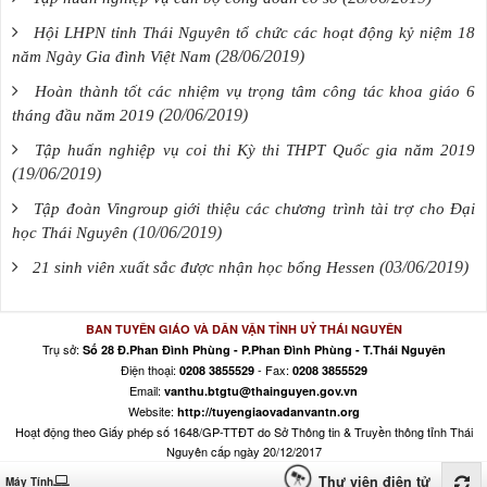
Hội LHPN tỉnh Thái Nguyên tổ chức các hoạt động kỷ niệm 18
(28/06/2019)
năm Ngày Gia đình Việt Nam
Hoàn thành tốt các nhiệm vụ trọng tâm công tác khoa giáo 6
(20/06/2019)
tháng đầu năm 2019
Tập huấn nghiệp vụ coi thi Kỳ thi THPT Quốc gia năm 2019
(19/06/2019)
Tập đoàn Vingroup giới thiệu các chương trình tài trợ cho Đại
(10/06/2019)
học Thái Nguyên
(03/06/2019)
21 sinh viên xuất sắc được nhận học bổng Hessen
BAN TUYÊN GIÁO VÀ DÂN VẬN TỈNH UỶ THÁI NGUYÊN
Trụ sở:
Số 28 Đ.Phan Đình Phùng - P.Phan Đình Phùng - T.Thái Nguyên
Điện thoại:
- Fax:
0208 3855529
0208 3855529
Email:
vanthu.btgtu@thainguyen.gov.vn
Website:
http://tuyengiaovadanvantn.org
Hoạt động theo Giấy phép số 1648/GP-TTĐT do Sở Thông tin & Truyền thông tỉnh Thái
Nguyên cấp ngày 20/12/2017
Thư viện điện tử
Máy Tính