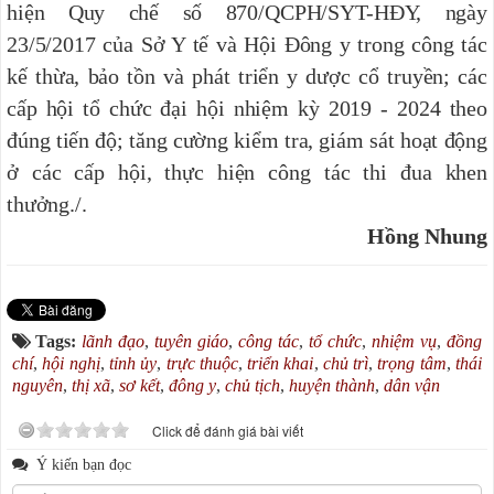
hiện Quy chế số 870/QCPH/SYT-HĐY, ngày
23/5/2017 của Sở Y tế và Hội Đông y trong công tác
kế thừa, bảo tồn và phát triển y dược cổ truyền; các
cấp hội tổ chức đại hội nhiệm kỳ 2019 - 2024 theo
đúng tiến độ; tăng cường kiểm tra, giám sát hoạt động
ở các cấp hội, thực hiện công tác thi đua khen
thưởng./.
Hồng Nhung
Tags:
lãnh đạo
,
tuyên giáo
,
công tác
,
tổ chức
,
nhiệm vụ
,
đồng
chí
,
hội nghị
,
tỉnh ủy
,
trực thuộc
,
triển khai
,
chủ trì
,
trọng tâm
,
thái
nguyên
,
thị xã
,
sơ kết
,
đông y
,
chủ tịch
,
huyện thành
,
dân vận
Click để đánh giá bài viết
Ý kiến bạn đọc