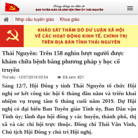
Nhịp cầu tuyên giáo
Khoa giáo
Thái Nguyên: Trên 158 nghìn lượt người được
khám chữa bệnh bằng phương pháp y học cổ
truyền
Thứ sáu - 12/07/2019 03:54
Đã xem: 821
Sáng 12/7, Hội Đông y tỉnh Thái Nguyên tổ chức Hội
nghị sơ kết công tác hội 6 tháng đầu năm và triển khai
nhiệm vụ trọng tâm 6 tháng cuối năm 2019. Dự Hội
nghị có đại biểu Ban Tuyên giáo Tỉnh ủy, Ban Dân vận
Tỉnh ủy; lãnh đạo hội đông y các huyện, thành phố, thị
xã và các chi hội trực thuộc. Đồng chí Thái Văn Vinh,
Chủ tịch Hội Đông y chủ trì Hội nghị.