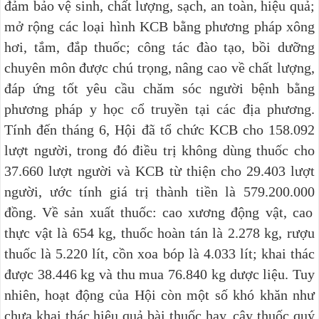
đảm bảo vệ sinh, chất lượng, sạch, an toàn, hiệu quả;
mở rộng các loại hình KCB bằng phương pháp xông
hơi, tắm, đắp thuốc; công tác đào tạo, bồi dưỡng
chuyên môn được chú trọng, nâng cao về chất lượng,
đáp ứng tốt yêu cầu chăm sóc người bệnh bằng
phương pháp y học cổ truyền tại các địa phương.
Tính đến tháng 6, Hội đã tổ chức
KCB cho 158.092
lượt người, trong đó điều trị không dùng thuốc cho
37.660
lượt người và KCB từ thiện cho
29.403
lượt
người, ước tính giá trị thành tiền là
579.200.000
đồng. Về s
ản xuất thuốc: cao xương động vật, cao
thực vật là 654 kg, thuốc hoàn tán là 2.278 kg, rượu
thuốc là 5.220 lít, cồn xoa bóp là 4.033 lít; khai thác
được 38.446 kg và thu mua 76.840 kg dược liệu. Tuy
nhiên, hoạt động của Hội còn một số khó khăn như
chưa khai thác hiệu quả bài thuốc hay, cây thuốc quý