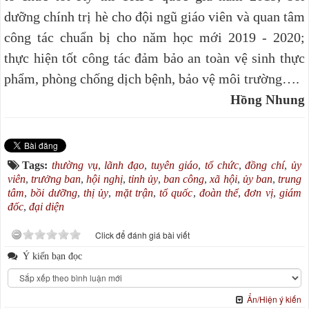
dưỡng chính trị hè cho đội ngũ giáo viên và quan tâm
công tác chuẩn bị cho năm học mới 2019 - 2020;
thực hiện tốt công tác đảm bảo an toàn vệ sinh thực
phẩm, phòng chống dịch bệnh, bảo vệ môi trường….
Hồng Nhung
Tags:
thường vụ
,
lãnh đạo
,
tuyên giáo
,
tổ chức
,
đồng chí
,
ủy
viên
,
trưởng ban
,
hội nghị
,
tỉnh ủy
,
ban công
,
xã hội
,
ủy ban
,
trung
tâm
,
bồi dưỡng
,
thị ủy
,
mặt trận
,
tổ quốc
,
đoàn thể
,
đơn vị
,
giám
đốc
,
đại diện
Click để đánh giá bài viết
Ý kiến bạn đọc
Ẩn/Hiện ý kiến