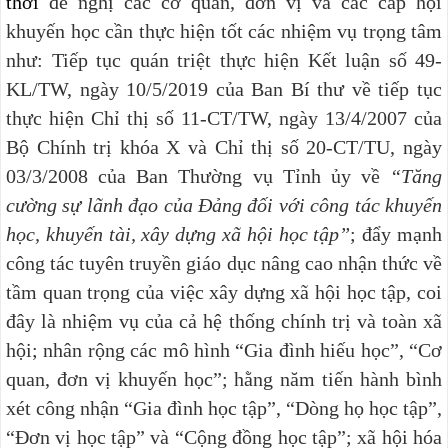
thời
đề nghị các cơ quan, đơn vị và các cấp hội
khuyến học cần thực hiện tốt các nhiệm vụ trọng tâm
như: Tiếp tục quán triệt thực hiện Kết luận số 49-
KL/TW, ngày 10/5/2019 của Ban Bí thư về tiếp tục
thực hiện Chỉ thị số 11-CT/TW, ngày 13/4/2007 của
Bộ Chính trị khóa X và Chỉ thị số 20-CT/TU, ngày
03/3/2008 của Ban Thường vụ Tỉnh ủy về
“Tăng
cường sự lãnh đạo của Đảng đối với công tác khuyến
học, khuyến tài, xây dựng xã hội học tập”
; đẩy mạnh
công tác tuyên truyền giáo dục nâng cao nhận thức về
tầm quan trọng của việc xây dựng xã hội học tập, coi
đây là nhiệm vụ của cả hệ thống chính trị và toàn xã
hội; nhân rộng các mô hình “Gia đình hiếu học”, “Cơ
quan, đơn vị khuyến học”; hằng năm tiến hành bình
xét công nhận “Gia đình học tập”, “Dòng họ học tập”,
“Đơn vị học tập” và “Cộng đồng học tập”; xã hội hóa