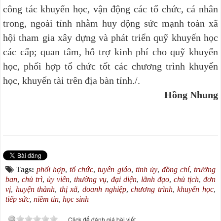
công tác khuyến học, vận động các tổ chức, cá nhân
trong, ngoài tỉnh nhằm huy động sức mạnh toàn xã
hội tham gia xây dựng và phát triển quỹ khuyến học
các cấp; quan tâm, hỗ trợ kinh phí cho quỹ khuyến
học, phối hợp tổ chức tốt các chương trình khuyến
học, khuyến tài trên địa bàn tỉnh./.
Hồng Nhung
Tags:
phối hợp
,
tổ chức
,
tuyên giáo
,
tỉnh ủy
,
đồng chí
,
trưởng
ban
,
chủ trì
,
ủy viên
,
thường vụ
,
đại diện
,
lãnh đạo
,
chủ tịch
,
đơn
vị
,
huyện thành
,
thị xã
,
doanh nghiệp
,
chương trình
,
khuyến học
,
tiếp sức
,
niềm tin
,
học sinh
Click để đánh giá bài viết