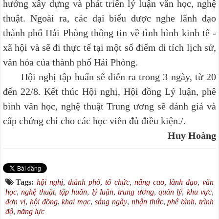
hướng xây dựng và phát triển lý luận văn học, nghệ
thuật. Ngoài ra, các đại biểu được nghe lãnh đạo
thành phố Hải Phòng thông tin về tình hình kinh tế -
xã hội và sẽ đi thực tế tại một số điểm di tích lịch sử,
văn hóa của thành phố Hải Phòng.
Hội nghị tập huấn sẽ diễn ra trong 3 ngày, từ 20
đến 22/8. Kết thúc Hội nghị, Hội đồng Lý luận, phê
bình văn học, nghệ thuật Trung ương sẽ đánh giá và
cấp chứng chỉ cho các học viên đủ điều kiện./.
Huy Hoàng
Tags:
hội nghị
,
thành phố
,
tổ chức
,
nâng cao
,
lãnh đạo
,
văn
học
,
nghệ thuật
,
tập huấn
,
lý luận
,
trung ương
,
quản lý
,
khu vực
,
đơn vị
,
hội đồng
,
khai mạc
,
sáng ngày
,
nhận thức
,
phê bình
,
trình
độ
,
năng lực