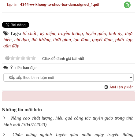
Tập tin :
4344-vv-khong-to-chuc-toa-dam.signed_1.pdf
Tags:
tổ chức
,
kỷ niệm
,
truyền thống
,
tuyên giáo
,
tỉnh ủy
,
thực
hiện
,
chỉ đạo
,
thủ tướng
,
thời gian
,
tọa đàm
,
quyết định
,
phức tạp
,
gần đây
Click để đánh giá bài viết
Ý kiến bạn đọc
Ẩn/Hiện ý kiến
Những tin mới hơn
Nâng cao chất lượng, hiệu quả công tác tuyên giáo trong tình
(30/07/2020)
hình mới
Chúc mừng ngành Tuyên giáo nhân ngày truyền thống