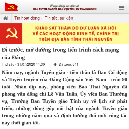
Tin hoạt động
Tin tức, sự kiện
Đi trước, mở đường trong tiến trình cách mạng
của Đảng
Thứ sáu - 31/07/2020 11:30
Đã xem: 641
Năm nay, ngành Tuyên giáo - tiền thân là Ban Cổ động
và Tuyên truyền của Đảng Cộng sản Việt Nam - tròn 90
tuổi. Nhân dịp này, phóng viên Báo Thái Nguyên đã
phỏng vấn đồng chí Lê Văn Tuấn, Ủy viên Ban Thường
vụ, Trưởng Ban Tuyên giáo Tỉnh ủy về lịch sử phát
triển, những đóng góp nổi bật của ngành Tuyên giáo
trong những năm qua và định hướng đổi mới công tác
này thời gian tới.