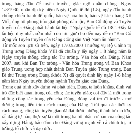
trọng hàng đầu để tuyên truyền, giác ngộ quần chúng. Ngày
1/8/1930, nhân dịp kỷ niệm Ngày Quốc tế đỏ (1-8), ngày đấu tranh
chống chiến tranh đế quốc, bảo vệ hòa bình, bảo vệ Liên bang Xô
Viết, ủng hộ phong trào giải phóng dân tộc, Ban Cổ động và Tuyên
truyền của Đảng phát hành tài liệu “Ngày Quốc tế đỏ 1/8”. Đây là
tài liệu duy nhất, sớm nhất còn lưu giữ cho đến nay đề rõ “Ban Cổ
động và Tuyên truyền của Đảng Cộng sản Việt Nam ấn hành”.
Từ mốc son lịch sử trên, ngày 17/02/2000 Thường vụ Bộ Chính trị
Trung ương Đảng khóa VIII đã chuẩn y lấy ngày 1-8 hàng năm là
Ngày truyền thống công tác Tư tưởng, Văn hóa của Đảng. Năm
2007, sau khi Ban Tư tưởng - Văn hóa Trung ương và Ban Khoa
giáo Trung ương hợp nhất thành Ban Tuyên giáo Trung ương, Ban
Bí thư Trung ương Đảng (khóa X) đã quyết định lấy ngày 1-8 hàng
năm làm Ngày truyền thống ngành Tuyên giáo của Đảng.
Trong quá trình xây dựng và phát triển, Đảng ta luôn khẳng định vai
trò đặc biệt quan trọng của công tác tuyên giáo; coi đây là một trong
những công tác trọng yếu của Đảng, đóng vai trò đi trước - mở
đường trong tiến trình cách mạng của Đảng. Trải qua các thời kỳ
cách mạng, công tác tuyên giáo đã đạt được những thành tựu to lớn,
rất đáng tự hào; thực sự là một trong ba bộ phận cơ bản của công tác
xây dựng Đảng, bảo đảm cho Đảng vững mạnh về cả chính trị, tư
tưởng, tổ chức và đạo đức.