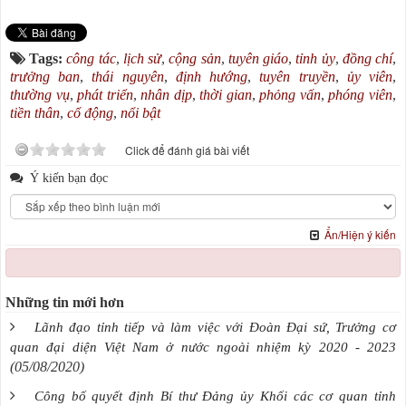
Tags:
công tác
,
lịch sử
,
cộng sản
,
tuyên giáo
,
tỉnh ủy
,
đồng chí
,
trưởng ban
,
thái nguyên
,
định hướng
,
tuyên truyền
,
ủy viên
,
thường vụ
,
phát triển
,
nhân dịp
,
thời gian
,
phỏng vấn
,
phóng viên
,
tiền thân
,
cổ động
,
nổi bật
Click để đánh giá bài viết
Ý kiến bạn đọc
Ẩn/Hiện ý kiến
Những tin mới hơn
Lãnh đạo tỉnh tiếp và làm việc với Đoàn Đại sứ, Trưởng cơ
quan đại diện Việt Nam ở nước ngoài nhiệm kỳ 2020 - 2023
(05/08/2020)
Công bố quyết định Bí thư Đảng ủy Khối các cơ quan tỉnh