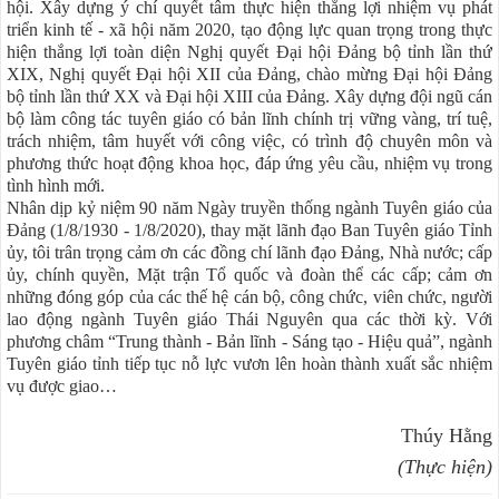
hội. Xây dựng ý chí quyết tâm thực hiện thắng lợi nhiệm vụ phát
triển kinh tế - xã hội năm 2020, tạo động lực quan trọng trong thực
hiện thắng lợi toàn diện Nghị quyết Đại hội Đảng bộ tỉnh lần thứ
XIX, Nghị quyết Đại hội XII của Đảng, chào mừng Đại hội Đảng
bộ tỉnh lần thứ XX và Đại hội XIII của Đảng. Xây dựng đội ngũ cán
bộ làm công tác tuyên giáo có bản lĩnh chính trị vững vàng, trí tuệ,
trách nhiệm, tâm huyết với công việc, có trình độ chuyên môn và
phương thức hoạt động khoa học, đáp ứng yêu cầu, nhiệm vụ trong
tình hình mới.
Nhân dịp kỷ niệm 90 năm Ngày truyền thống ngành Tuyên giáo của
Đảng (1/8/1930 - 1/8/2020), thay mặt lãnh đạo Ban Tuyên giáo Tỉnh
ủy, tôi trân trọng cảm ơn các đồng chí lãnh đạo Đảng, Nhà nước; cấp
ủy, chính quyền, Mặt trận Tổ quốc và đoàn thể các cấp; cảm ơn
những đóng góp của các thế hệ cán bộ, công chức, viên chức, người
lao động ngành Tuyên giáo Thái Nguyên qua các thời kỳ. Với
phương châm “Trung thành - Bản lĩnh - Sáng tạo - Hiệu quả”, ngành
Tuyên giáo tỉnh tiếp tục nỗ lực vươn lên hoàn thành xuất sắc nhiệm
vụ được giao…
Thúy Hằng
(Thực hiện)