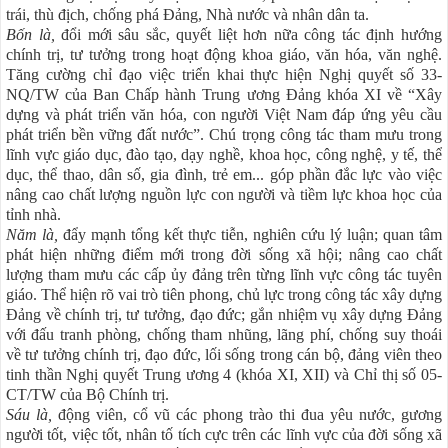
trái, thù địch, chống phá Đảng, Nhà nước và nhân dân ta.
Bốn là,
đổi mới sâu sắc, quyết liệt hơn nữa công tác định hướng
chính trị, tư tưởng trong hoạt động khoa giáo, văn hóa, văn nghệ.
Tăng cường chỉ đạo việc triển khai thực hiện Nghị quyết số 33-
NQ/TW của Ban Chấp hành Trung ương Đảng khóa XI về “Xây
dựng và phát triển văn hóa, con người Việt Nam đáp ứng yêu cầu
phát triển bền vững đất nước”. Chú trọng công tác tham mưu trong
lĩnh vực giáo dục, đào tạo, dạy nghề, khoa học, công nghệ, y tế, thể
dục, thể thao, dân số, gia đình, trẻ em... góp phần đắc lực vào việc
nâng cao chất lượng nguồn lực con người và tiềm lực khoa học của
tỉnh nhà.
Năm là,
đẩy mạnh tổng kết thực tiễn, nghiên cứu lý luận; quan tâm
phát hiện những điểm mới trong đời sống xã hội; nâng cao chất
lượng tham mưu các cấp ủy đảng trên từng lĩnh vực công tác tuyên
giáo. Thể hiện rõ vai trò tiên phong, chủ lực trong công tác xây dựng
Đảng về chính trị, tư tưởng, đạo đức; gắn nhiệm vụ xây dựng Đảng
với đấu tranh phòng, chống tham nhũng, lãng phí, chống suy thoái
về tư tưởng chính trị, đạo đức, lối sống trong cán bộ, đảng viên theo
tinh thần Nghị quyết Trung ương 4 (khóa XI, XII) và Chỉ thị số 05-
CT/TW của Bộ Chính trị.
Sáu là,
động viên, cổ vũ các phong trào thi đua yêu nước, gương
người tốt, việc tốt, nhân tố tích cực trên các lĩnh vực của đời sống xã