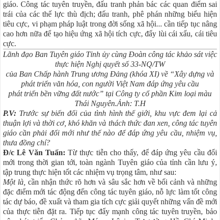
giáo. Công tác tuyên truyền, đấu tranh phản bác các quan điểm sai
trái của các thế lực thù địch; đấu tranh, phê phán những biểu hiện
tiêu cực, vi phạm pháp luật trong đời sống xã hội... cần tiếp tục nâng
cao hơn nữa để tạo hiệu ứng xã hội tích cực, đẩy lùi cái xấu, cái tiêu
cực.
Lãnh đạo Ban Tuyên giáo Tỉnh ủy cùng Đoàn công tác khảo sát việc
thực hiện Nghị quyết số 33-NQ/TW
của Ban Chấp hành Trung ương Đảng (khóa XI) về “Xây dựng và
phát triển văn hóa, con người Việt Nam đáp ứng yêu cầu
phát triển bền vững đất nước” tại Công ty cổ phần Kim loại màu
Thái Nguyên.Ảnh: T.H
P.V:
Trước sự biến đổi của tình hình thế giới, khu vực đem lại cả
thuận lợi và thời cơ, khó khăn và thách thức đan xen, công tác tuyên
giáo cần phải đổi mới như thế nào để đáp ứng yêu cầu, nhiệm vụ,
thưa đồng chí?
Đ/c Lê Văn Tuấn:
Từ thực tiễn cho thấy, để đáp ứng yêu cầu đổi
mới trong thời gian tới, toàn ngành Tuyên giáo của tỉnh cần lưu ý,
tập trung thực hiện tốt các nhiệm vụ trọng tâm, như sau:
Một là,
cần nhận thức rõ hơn và sâu sắc hơn về bối cảnh và những
đặc điểm mới tác động đến công tác tuyên giáo, nỗ lực làm tốt công
tác dự báo, đề xuất và tham gia tích cực giải quyết những vấn đề mới
của thực tiễn đặt ra. Tiếp tục đẩy mạnh công tác tuyên truyền, bảo