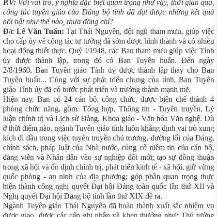
P.V:
Với vai trò, ý nghĩa đặc biệt quan trọng như vậy, thời gian qua,
công tác tuyên giáo của Đảng bộ tỉnh đã đạt được những kết quả
nổi bật như thế nào, thưa đồng chí?
Đ/c Lê Văn Tuấn:
Tại Thái Nguyên, đội ngũ tham mưu, giúp việc
cho cấp ủy về công tác tư tưởng đã sớm được hình thành và có nhiều
hoạt động thiết thực. Quý I/1948, các Ban tham mưu giúp việc Tỉnh
ủy được thành lập, trong đó có Ban Tuyên huấn. Đến ngày
2/8/1960, Ban Tuyên giáo Tỉnh ủy được thành lập thay cho Ban
Tuyên huấn... Cùng với sự phát triển chung của tỉnh, Ban Tuyên
giáo Tỉnh ủy đã có bước phát triển và trưởng thành mạnh mẽ.
Hiện nay, Ban có 24 cán bộ, công chức, được biên chế thành 4
phòng chức năng, gồm: Tổng hợp, Thông tin - Tuyên truyền, Lý
luận chính trị và Lịch sử Đảng, Khoa giáo - Văn hóa Văn nghệ. Dù
ở thời điểm nào, ngành Tuyên giáo tỉnh luôn khẳng định vai trò xung
kích đi đầu trong việc tuyên truyền chủ trương, đường lối của Đảng,
chính sách, pháp luật của Nhà nước, củng cố niềm tin của cán bộ,
đảng viên và Nhân dân vào sự nghiệp đổi mới; tạo sự đồng thuận
trong xã hội và ổn định chính trị, phát triển kinh tế - xã hội, giữ vững
quốc phòng - an ninh của địa phương; góp phần quan trọng thực
hiện thành công nghị quyết Đại hội Đảng toàn quốc lần thứ XII và
Nghị quyết Đại hội Đảng bộ tỉnh lần thứ XIX đề ra.
Ngành Tuyên giáo Thái Nguyên đã hoàn thành xuất sắc nhiệm vụ
được giao, được các cấp ghi nhận và khen thưởng như: Thủ tướng