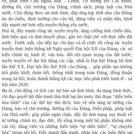
vệ, phát triển Chủ nghĩa Mác - Lênin, Tư tưởng Hồ Chí Minh,
đường lối, chủ trương của Đảng, chính sách, pháp luật của Nhà
nước. Chủ động theo sát tình hình, đáp ứng kịp thời nhu cầu thông
tin đa chiều, định hướng cho cán bộ, đảng viên và nhân dân, khơi
dậy mạnh mẽ hơn nữa truyền thống yêu nước.
Hai là,
đẩy mạnh công tác tuyên truyền, tăng cường tính chiến đấu,
tính hiệu quả và tính thuyết phục, gắn bó chặt chẽ với thực tiễn đất
nước. Trước mắt, cần tiếp tục chỉ đạo và tổ chức tốt công tác tuyên
truyền thực hiện thắng lợi Nghị quyết Đại hội XII của Đảng, các sự
kiện chính trị, kinh tế, văn hóa, đối nội quan trọng của đất nước;
tuyên truyền về đại hội đảng các cấp, nhất là Đại hội Đảng bộ tỉnh
lần thứ XX, Đại hội lần thứ XIII của Đảng… góp phần tạo không
khí phấn khởi, đoàn kết, thống nhất trong toàn Đảng, đồng thuận
trong xã hội, hoàn thành thắng lợi các mục tiêu phát triển kinh tế - xã
hội năm 2020.
Ba là,
chủ động và tích cực dự báo sát tình hình, đa dạng hình thức,
chỉ đạo quyết liệt đấu tranh làm thất bại âm mưu, thủ đoạn “diễn biến
hòa bình” của các thế lực thù địch; bảo vệ nền tảng tư tưởng của
Đảng, bảo vệ chủ trương, đường lối của Đảng, Hiến pháp, pháp luật
của Nhà nước; góp phần ngăn chặn, đẩy lùi tình trạng suy thoái về
tư tưởng chính trị, đạo đức, lối sống trong một bộ phận không nhỏ
cán bộ, đảng viên và những biểu hiện “tự diễn biến”, “tự chuyển
hóa” trong nội bộ. Đẩy mạnh đấu tranh, phản bác các luận điệu sai