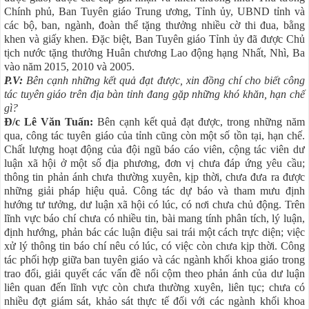
Chính phủ, Ban Tuyên giáo Trung ương, Tỉnh ủy, UBND tỉnh và
các bộ, ban, ngành, đoàn thể tặng thưởng nhiều cờ thi đua, bằng
khen và giấy khen. Đặc biệt, Ban Tuyên giáo Tỉnh ủy đã được Chủ
tịch nước tặng thưởng Huân chương Lao động hạng Nhất, Nhì, Ba
vào năm 2015, 2010 và 2005.
P.V:
Bên cạnh những kết quả đạt được, xin đồng chí cho biết công
tác tuyên giáo trên địa bàn tỉnh đang gặp những khó khăn, hạn chế
gì?
Đ/c Lê Văn Tuấn:
Bên cạnh kết quả đạt được, trong những năm
qua, công tác tuyên giáo của tỉnh cũng còn một số tồn tại, hạn chế.
Chất lượng hoạt động của đội ngũ báo cáo viên, cộng tác viên dư
luận xã hội ở một số địa phương, đơn vị chưa đáp ứng yêu cầu;
thông tin phản ánh chưa thường xuyên, kịp thời, chưa đưa ra được
những giải pháp hiệu quả. Công tác dự báo và tham mưu định
hướng tư tưởng, dư luận xã hội có lúc, có nơi chưa chủ động. Trên
lĩnh vực báo chí chưa có nhiều tin, bài mang tính phân tích, lý luận,
định hướng, phản bác các luận điệu sai trái một cách trực diện; việc
xử lý thông tin báo chí nêu có lúc, có việc còn chưa kịp thời. Công
tác phối hợp giữa ban tuyên giáo và các ngành khối khoa giáo trong
trao đổi, giải quyết các vấn đề nổi cộm theo phản ánh của dư luận
liên quan đến lĩnh vực còn chưa thường xuyên, liên tục; chưa có
nhiều đợt giám sát, khảo sát thực tế đối với các ngành khối khoa