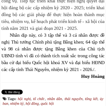
công vụ.
Tiếp tục triển khai thực hiện nghị quyết đại
hội đảng bộ các cấp nhiệm kỳ 2020 - 2025; triển khai
đồng bộ các giải pháp để thực hiện hoàn thành mục
tiêu, nhiệm vụ, kế hoạch phát triển kinh tế - xã hội của
tỉnh năm 2021 và giai đoạn 2021 - 2025.
Nhân dịp này, có 3 tập thể và 3 cá nhân được đề
nghị Thủ tướng Chính phủ tặng Bằng khen; 64 tập thể
và 98 cá nhân được tặng Bằng khen của Chủ tịch
UBND tỉnh vì đã có thành tích xuất sắc trong công tác
bầu cử đại biểu Quốc hội khoá XV và đại biểu HĐND
các cấp tỉnh Thái Nguyên, nhiệm kỳ 2021 - 2026./.
Huy Hoàng
Tags:
hội nghị
,
tổ chức
,
nhân dân
,
thái nguyên
,
tổng kết
,
ủy
ban
,
nhiệm kỳ
,
hội đồng
,
quốc hội