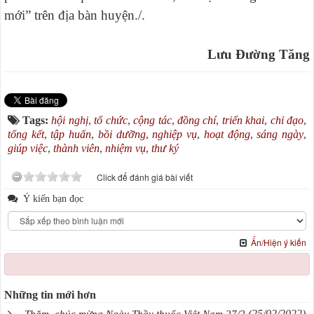
mới” trên địa bàn huyện./.
Lưu Đường Tăng
Tags:
hội nghị
,
tổ chức
,
cộng tác
,
đồng chí
,
triển khai
,
chỉ đạo
,
tổng kết
,
tập huấn
,
bồi dưỡng
,
nghiệp vụ
,
hoạt động
,
sáng ngày
,
giúp việc
,
thành viên
,
nhiệm vụ
,
thư ký
Click để đánh giá bài viết
Ý kiến bạn đọc
Ẩn/Hiện ý kiến
Những tin mới hơn
(25/02/2022)
Thăm, chúc mừng Ngày Thầy thuốc Việt Nam 27/2