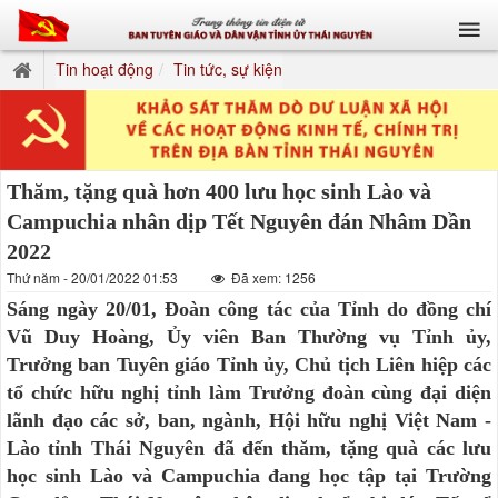
Tin hoạt động
Tin tức, sự kiện
Thăm, tặng quà hơn 400 lưu học sinh Lào và
Campuchia nhân dịp Tết Nguyên đán Nhâm Dần
2022
Thứ năm - 20/01/2022 01:53
Đã xem: 1256
Sáng ngày 20/01, Đoàn công tác của Tỉnh do đồng chí
Vũ Duy Hoàng, Ủy viên Ban Thường vụ Tỉnh ủy,
Trưởng ban Tuyên giáo Tỉnh ủy, Chủ tịch Liên hiệp các
tổ chức hữu nghị tỉnh làm Trưởng đoàn cùng đại diện
lãnh đạo các sở, ban, ngành, Hội hữu nghị Việt Nam -
Lào tỉnh Thái Nguyên đã đến thăm, tặng quà các lưu
học sinh Lào và Campuchia đang học tập tại Trường