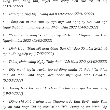
xung kích, sáng tạo, quyết tấm cống hiến sức trẻ, trí tuệ
(23/01/2022)
(27/01/2022)
Trao tặng Huy hiệu Đảng đợt 03/02/2022
Đồng chí Bí thư Tỉnh ủy gặp mặt văn nghệ sỹ Hội Văn học
(14/02/2022)
Nghệ thuật tỉnh nhân dịp Xuân Nhâm Dần 2022
“Sống và hy vọng” - Thông điệp từ Đêm thơ Nguyên tiêu Thái
(15/02/2022)
Nguyên năm 2022
Định Hóa: Tổng kết hoạt động Ban Chỉ đạo 35 năm 2021 và
(17/02/2022)
tập huấn nghiệp vụ
(25/02/2022)
Thăm, chúc mừng Ngày Thầy thuốc Việt Nam 27/2
Đẩy mạnh tuyên truyền tạo sự đồng thuận để thực hiện thích
ứng an toàn, linh hoạt, kiểm soát hiệu quả dịch Covid-19
(02/03/2022)
Thông báo kết quả lựa chọn tổ chức đấu giá tài sản công
(19/04/2022)
Đồng chí Phó Trưởng ban Thường trực Ban Tuyên giáo Tỉnh
ủy dự sinh hoạt Chi bộ xóm Minh Tiến, Đảng bộ xã Minh Lập