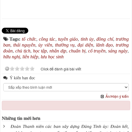
Tags:
tổ chức
,
công tác
,
tuyên giáo
,
tỉnh ủy
,
đồng chí
,
trưởng
ban
,
thái nguyên
,
ủy viên
,
thường vụ
,
đại diện
,
lãnh đạo
,
trưởng
đoàn
,
chủ tịch
,
học tập
,
nhân dịp
,
chuẩn bị
,
cổ truyền
,
sáng ngày
,
hữu nghị
,
liên hiệp
,
lưu học sinh
Click để đánh giá bài viết
Ý kiến bạn đọc
Ẩn/Hiện ý kiến
Những tin mới hơn
Đoàn Thanh niên các ban xây dựng Đảng Tỉnh ủy: Đoàn kết,