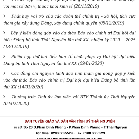
(26/11/2019)
với một số đơn vị thuộc khối kinh tế
Phát huy vai trò của các đoàn thể chính trị - xã hội, tích cực
(05/12/2019)
tham gia xây dựng Đảng, xây dựng chính quyền
Lấy ý kiến đóng góp vào dự thảo Báo cáo chính trị Đại hội đại
biểu Đảng bộ tỉnh Thái Nguyên lần thứ XX, nhiệm kỳ 2020 – 2025
(13/12/2019)
Phiên họp thứ hai Tiểu ban Tổ chức phục vụ Đại hội đại biểu
(09/01/2020)
Đảng bộ tỉnh Thái Nguyên lần thứ XX
Các đồng chí nguyên lãnh đạo tỉnh tham gia đóng góp ý kiến
vào dự thảo Báo cáo chính trị Đại hội đại biểu Đảng bộ tỉnh lần
(14/01/2020)
thứ XX
Thường trực Tỉnh ủy làm việc với BTV Thành ủy Thái Nguyên
(04/02/2020)
BAN TUYÊN GIÁO VÀ DÂN VẬN TỈNH UỶ THÁI NGUYÊN
Trụ sở:
Số 28 Đ.Phan Đình Phùng - P.Phan Đình Phùng - T.Thái Nguyên
Điện thoại:
- Fax:
0208 3855529
0208 3855529
Email:
vanthu.btgtu@thainguyen.gov.vn