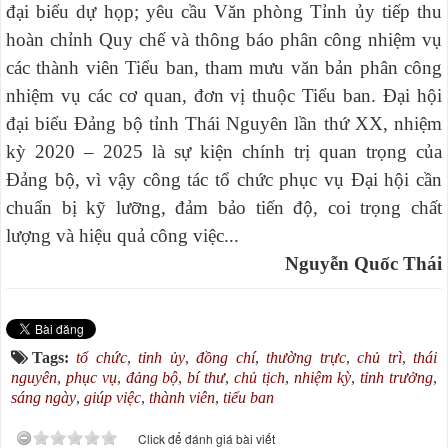
đại biểu dự họp; yêu cầu Văn phòng Tỉnh ủy tiếp thu
hoàn chỉnh Quy chế và thông báo phân công nhiệm vụ
các thành viên Tiểu ban, tham mưu văn bản phân công
nhiệm vụ các cơ quan, đơn vị thuộc Tiểu ban. Đại
hội
đại biểu Đảng bộ tỉnh Thái Nguyên lần thứ XX, nhiệm
kỳ 2020 – 2025 là sự kiện chính trị quan trọng của
Đảng bộ, vì vậy công tác tổ chức phục vụ Đại hội cần
chuẩn bị kỹ lưỡng, đảm bảo tiến độ, coi trọng chất
lượng và hiệu quả công việc...
Nguyễn Quốc Thái
Tags:
tổ chức
,
tỉnh ủy
,
đồng chí
,
thường trực
,
chủ trì
,
thái
nguyên
,
phục vụ
,
đảng bộ
,
bí thư
,
chủ tịch
,
nhiệm kỳ
,
tỉnh trưởng
,
sáng ngày
,
giúp việc
,
thành viên
,
tiểu ban
Click để đánh giá bài viết