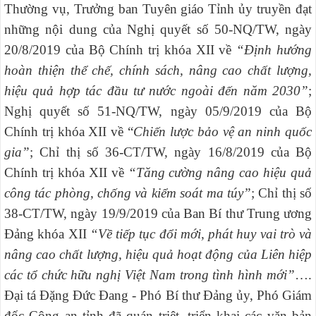
Thường vụ, Trưởng ban Tuyên giáo Tỉnh ủy truyền đạt
những nội dung của Nghị quyết số 50-NQ/TW, ngày
20/8/2019 của Bộ Chính trị khóa XII về
“Định hướng
hoàn thiện thể chế, chính sách, nâng cao chất lượng,
hiệu quả hợp tác đầu tư nước ngoài đến năm 2030”
;
Nghị quyết số 51-NQ/TW, ngày 05/9/2019 của Bộ
Chính trị khóa XII về “
Chiến lược bảo vệ an ninh quốc
gia”
; Chỉ thị số 36-CT/TW, ngày 16/8/2019 của Bộ
Chính trị khóa XII về
“Tăng cường nâng cao hiệu quả
công tác phòng, chống và kiểm soát ma túy”
; Chỉ thị số
38-CT/TW, ngày 19/9/2019 của Ban Bí thư Trung ương
Đảng khóa XII
“Về tiếp tục đổi mới, phát huy vai trò và
nâng cao chất lượng, hiệu quả hoạt động của Liên hiệp
các tổ chức hữu nghị Việt Nam trong tình hình mới”
….
Đại tá Đặng Đức Đang - Phó Bí thư Đảng ủy, Phó Giám
đốc Công an tỉnh đã quán triệt, triển khai các văn bản