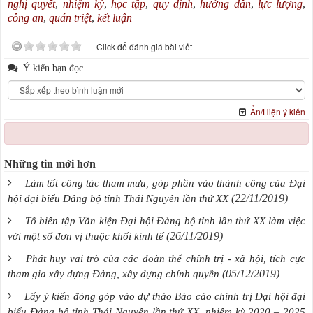
nghị quyết
,
nhiệm kỳ
,
học tập
,
quy định
,
hướng dẫn
,
lực lượng
,
công an
,
quán triệt
,
kết luận
Click để đánh giá bài viết
Ý kiến bạn đọc
Ẩn/Hiện ý kiến
Những tin mới hơn
Làm tốt công tác tham mưu, góp phần vào thành công của Đại
(22/11/2019)
hội đại biểu Đảng bộ tỉnh Thái Nguyên lần thứ XX
Tổ biên tập Văn kiện Đại hội Đảng bộ tỉnh lần thứ XX làm việc
(26/11/2019)
với một số đơn vị thuộc khối kinh tế
Phát huy vai trò của các đoàn thể chính trị - xã hội, tích cực
(05/12/2019)
tham gia xây dựng Đảng, xây dựng chính quyền
Lấy ý kiến đóng góp vào dự thảo Báo cáo chính trị Đại hội đại
biểu Đảng bộ tỉnh Thái Nguyên lần thứ XX, nhiệm kỳ 2020 – 2025