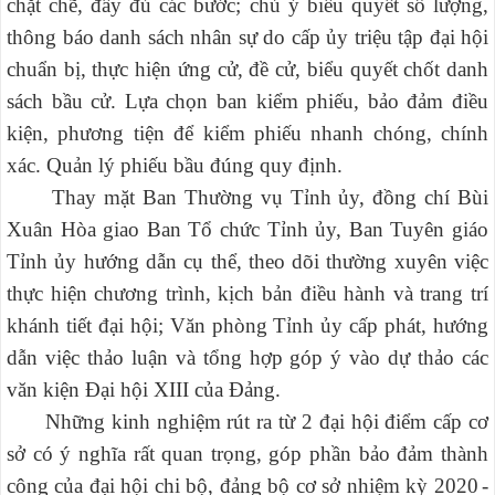
chặt chẽ, đầy đủ các bước; chú ý biểu quyết số lượng,
thông báo danh sách nhân sự do cấp ủy triệu tập đại hội
chuẩn bị, thực hiện ứng cử, đề cử, biểu quyết chốt danh
sách bầu cử. Lựa chọn ban kiểm phiếu, bảo đảm điều
kiện, phương tiện để kiểm phiếu nhanh chóng, chính
xác. Quản lý phiếu bầu đúng quy định.
Thay mặt Ban Thường vụ Tỉnh ủy, đồng chí Bùi
Xuân Hòa giao Ban Tổ chức Tỉnh ủy, Ban Tuyên giáo
Tỉnh ủy hướng dẫn cụ thể, theo dõi thường xuyên việc
thực hiện chương trình, kịch bản điều hành và trang trí
khánh tiết đại hội; Văn phòng Tỉnh ủy cấp phát, hướng
dẫn việc thảo luận và tổng hợp góp ý vào dự thảo các
văn kiện Đại hội XIII của Đảng.
Những kinh nghiệm rút ra từ 2 đại hội điểm cấp cơ
sở có ý nghĩa rất quan trọng, góp phần bảo đảm thành
công của đại hội chi bộ, đảng bộ cơ sở nhiệm kỳ 2020
-