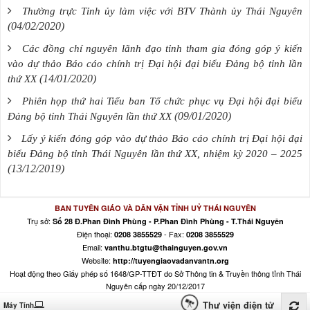
Thường trực Tỉnh ủy làm việc với BTV Thành ủy Thái Nguyên
(04/02/2020)
Các đồng chí nguyên lãnh đạo tỉnh tham gia đóng góp ý kiến
vào dự thảo Báo cáo chính trị Đại hội đại biểu Đảng bộ tỉnh lần
(14/01/2020)
thứ XX
Phiên họp thứ hai Tiểu ban Tổ chức phục vụ Đại hội đại biểu
(09/01/2020)
Đảng bộ tỉnh Thái Nguyên lần thứ XX
Lấy ý kiến đóng góp vào dự thảo Báo cáo chính trị Đại hội đại
biểu Đảng bộ tỉnh Thái Nguyên lần thứ XX, nhiệm kỳ 2020 – 2025
(13/12/2019)
BAN TUYÊN GIÁO VÀ DÂN VẬN TỈNH UỶ THÁI NGUYÊN
Trụ sở:
Số 28 Đ.Phan Đình Phùng - P.Phan Đình Phùng - T.Thái Nguyên
Điện thoại:
- Fax:
0208 3855529
0208 3855529
Email:
vanthu.btgtu@thainguyen.gov.vn
Website:
http://tuyengiaovadanvantn.org
Hoạt động theo Giấy phép số 1648/GP-TTĐT do Sở Thông tin & Truyền thông tỉnh Thái
Nguyên cấp ngày 20/12/2017
Thư viện điện tử
Máy Tính