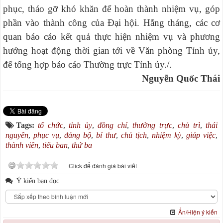
phục, tháo gỡ khó khăn để hoàn thành nhiệm vụ, góp
phần vào thành công của Đại hội. Hằng tháng, các cơ
quan báo cáo kết quả thực hiện nhiệm vụ và phương
hướng hoạt động thời gian tới về Văn phòng Tỉnh ủy,
để tổng hợp báo cáo Thường trực Tỉnh ủy./.
Nguyễn Quốc Thái
Tags:
tổ chức
,
tỉnh ủy
,
đồng chí
,
thường trực
,
chủ trì
,
thái
nguyên
,
phục vụ
,
đảng bộ
,
bí thư
,
chủ tịch
,
nhiệm kỳ
,
giúp việc
,
thành viên
,
tiểu ban
,
thứ ba
Click để đánh giá bài viết
Ý kiến bạn đọc
Ẩn/Hiện ý kiến