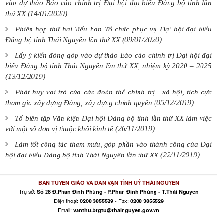
vào dự thảo Báo cáo chính trị Đại hội đại biểu Đảng bộ tỉnh lần
(14/01/2020)
thứ XX
Phiên họp thứ hai Tiểu ban Tổ chức phục vụ Đại hội đại biểu
(09/01/2020)
Đảng bộ tỉnh Thái Nguyên lần thứ XX
Lấy ý kiến đóng góp vào dự thảo Báo cáo chính trị Đại hội đại
biểu Đảng bộ tỉnh Thái Nguyên lần thứ XX, nhiệm kỳ 2020 – 2025
(13/12/2019)
Phát huy vai trò của các đoàn thể chính trị - xã hội, tích cực
(05/12/2019)
tham gia xây dựng Đảng, xây dựng chính quyền
Tổ biên tập Văn kiện Đại hội Đảng bộ tỉnh lần thứ XX làm việc
(26/11/2019)
với một số đơn vị thuộc khối kinh tế
Làm tốt công tác tham mưu, góp phần vào thành công của Đại
(22/11/2019)
hội đại biểu Đảng bộ tỉnh Thái Nguyên lần thứ XX
BAN TUYÊN GIÁO VÀ DÂN VẬN TỈNH UỶ THÁI NGUYÊN
Trụ sở:
Số 28 Đ.Phan Đình Phùng - P.Phan Đình Phùng - T.Thái Nguyên
Điện thoại:
- Fax:
0208 3855529
0208 3855529
Email:
vanthu.btgtu@thainguyen.gov.vn